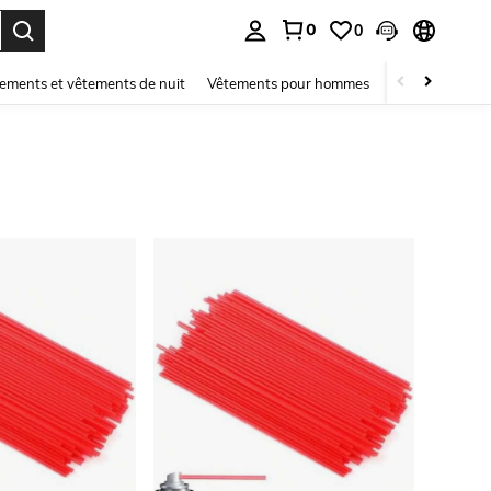
0
0
ouver. Press Enter to select.
ements et vêtements de nuit
Vêtements pour hommes
Enfants
Mai