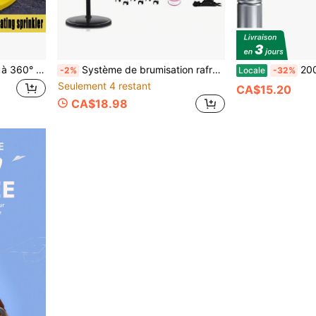
6 pièces arroseurs rotatifs à 360° automatiques, 3 bras rotatifs réglables, irrigation de jardin et de pelouse à angles multiples, tête d'arroseur rotative à 360°, convient pour verger, pépinière, jardin, pelouse, villa et arrosage du paysage
Système de brumisation rafraîchissant, 6M (19,68FT) de ligne de brumisation + 6 buses de brumisation en laiton + adaptateur en laiton (3/4") pour jardin, serre, parc aquatique, trampoline, système de brumisation extérieur
200 pièces Gosknor Pail
-2%
Locale
-32%
Seulement 4 restant
CA$15.20
CA$18.98