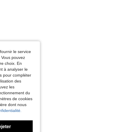
fournir le service
e. Vous pouvez
re choix. En
nt à analyser le
tés pour compléter
lisation des
uvez les
fonctionnement du
amètres de cookies
nière dont nous
fidentialité.
ejeter