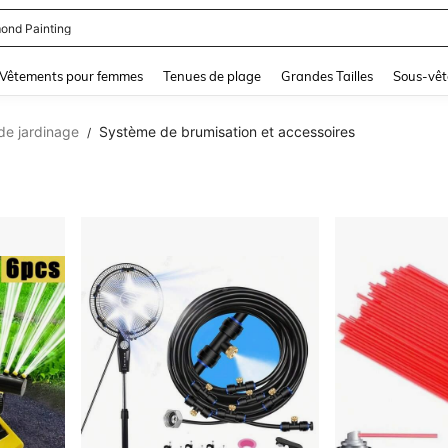
ond Painting
and down arrow keys to navigate search Dernière recherche and Rechercher et Tr
Vêtements pour femmes
Tenues de plage
Grandes Tailles
Sous-vêt
 de jardinage
Système de brumisation et accessoires
/