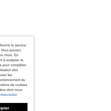
fournir le service
e. Vous pouvez
re choix. En
nt à analyser le
tés pour compléter
lisation des
uvez les
fonctionnement du
amètres de cookies
nière dont nous
fidentialité.
ejeter