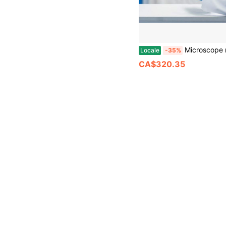
Microscope multidirectionnel à miroir incrusté micro,
Locale
-35%
CA$320.35