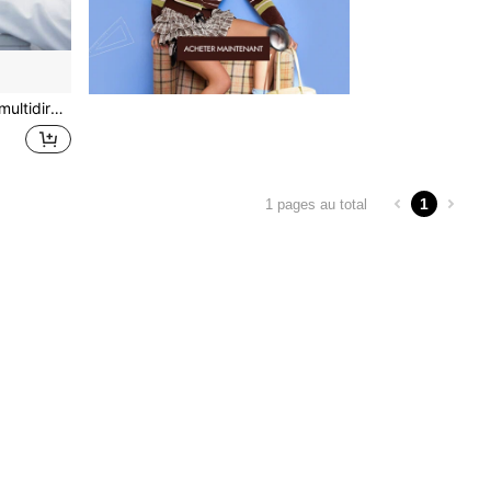
 outils de bijouterie 0,7X-4,5X
1
1 pages au total