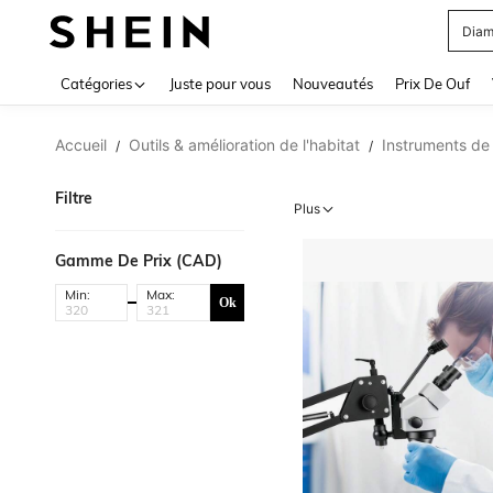
Blou
Use up 
Catégories
Juste pour vous
Nouveautés
Prix De Ouf
Accueil
Outils & amélioration de l'habitat
Instruments de
/
/
Filtre
Plus
Gamme De Prix (CAD)
Min:
Max:
Ok