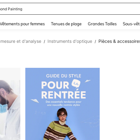
se Femme Chic
and down arrow keys to navigate search Dernière recherche and Rechercher et Tr
Vêtements pour femmes
Tenues de plage
Grandes Tailles
Sous-vêt
 mesure et d'analyse
Instruments d'optique
Pièces & accessoire
/
/