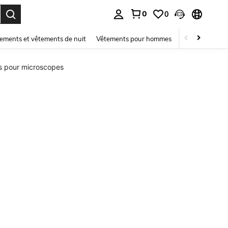
0
0
ouver. Press Enter to select.
ements et vêtements de nuit
Vêtements pour hommes
Enfants
Mai
s pour microscopes