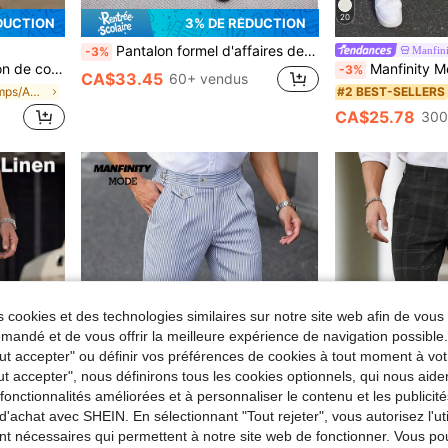
20
DUCTION
3% DE RÉDUCTION
Pantalon formel d'affaires de couleur unie pour hommes, pantalon de costume droit, convenant aux occasions décontractées et formelles extérieures tout au long de l'année
Manfin
-3%
yvalent, pour le travail et les affaires
Manfinity Mode Pantalon droit décontracté pour hommes Manfinity, pantalon polyvalent de s
-3%
CA$33.45
60+ vendus
de Printemps/Automne Pantalon de costume pour homm
#2 BEST-SELLERS
CA$25.78
300
 cookies et des technologies similaires sur notre site web afin de vous 
andé et de vous offrir la meilleure expérience de navigation possibl
Tout accepter" ou définir vos préférences de cookies à tout moment à vot
ut accepter", nous définirons tous les cookies optionnels, qui nous aide
es fonctionnalités améliorées et à personnaliser le contenu et les publici
d'achat avec SHEIN. En sélectionnant "Tout rejeter", vous autorisez l'uti
4
nt nécessaires qui permettent à notre site web de fonctionner. Vous po