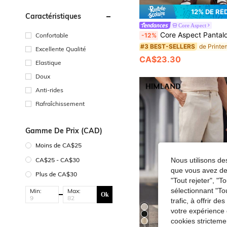
12% DE RÉ
Caractéristiques
Core Aspect
Core Aspect Pantalon de costume formel pour hommes, couleur unie, plissé, avec poches, décontracté, pol
-12%
Confortable
#3 BEST-SELLERS
Excellente Qualité
CA$23.30
Elastique
Doux
Anti-rides
Rafraîchissement
Gamme De Prix (CAD)
Moins de CA$25
CA$25 - CA$30
Nous utilisons des
que vous avez dem
Plus de CA$30
"Tout rejeter", "
sélectionnant "To
Min:
Max:
Ok
trafic, à offrir d
votre expérience 
cookies stricteme