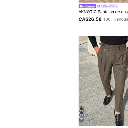
AKNOTIC
CA$26.58
100+ vendu
5