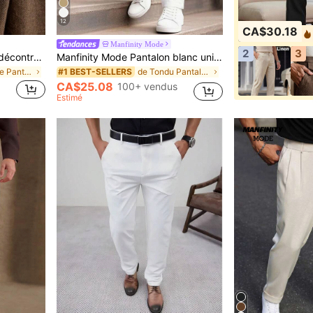
12
CA$30.18
Manfinity Mode
2
3
Business Casual Pantalon décontracté AKNOTIC pour hommes à motif chevrons avec poches obliques, convient pour les fêtes de Noël, les trajets, les affaires, cadeau pour petit ami, choix pour les vacances, cadeaux pour la fête des pères
Manfinity Mode Pantalon blanc unicolore avec poches, décontracté et formel, pour hommes, style business, pour cérémonie
de Viscose Pantalon de costume pour homme
de Tondu Pantalon de costume pour homme
#1 BEST-SELLERS
CA$25.08
100+ vendus
Estimé