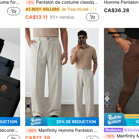
Calvornis Pantalon de costume formel pour hommes, couleur unie, plissé, jambe droite, décontracté pour le bureau, classique, cérémonie
Pantalon de costume classique pour hommes, style fin printemps/été, pantalon de costume de couleur unie légèrement élastique pour les occasions professionnelles, pantalon de costume slim fit de couleur unie minimaliste pour les trajets quotidiens et la mode décontractée des hommes
-2%
de Tissu tricoté Pantalon de costume pour homme
#2 BEST-SELLERS
CA$36.28
CA$13.11
50+ vendus
16
DUCTION
20% DE RÉDUCTION
1
vail et le port quotidien, printemps/été
Manfinity Homme Pantalon de costume d'affaires décontracté de couleur unie pour hommes, convient pour le trajet quotidien, l'environnement de travail détendu ou les occasions semi-formelles, également un cadeau idéal pour le petit ami et le mari
Manfin
-20%
Manfinity Mode Pantalon décontracté pour homm
-10%
CA$22.38