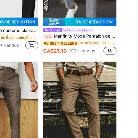
6
0% DE RÉDUCTION
3% DE RÉDUCTION
racté d' de couleur unie et élastique, style élégant de luxe pour le printemps/l'été
Manfinity Mode
Manfinity Mode Pantalon de costume tissé à rayures pour hommes, style business décontracté, formel, pour cérémonie
-3%
de Élasthanne Pantalon de costume pour homme
de Affaires - Déplacements professionnels Pantalon
#6 BEST-SELLERS
+ vendus
CA$25.10
100+ vendus