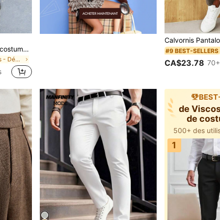
SLATEMANN Pantalon de costume noir élégant pour homme, pantalon de ville de designer, style décontracté chic et formel, effet drapé, pour cérémonie
#9 BEST-SELLERS
de Affaires - Déplacements professionnels Pantalon
CA$23.78
70+
s
BEST
de Visco
de cos
ho
1