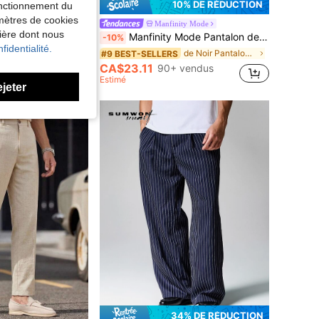
10% DE RÉDUCTION
fonctionnement du
amètres de cookies
Manfinity Homme Pantalon de costume à poche oblique imprimé à carreaux pour hommes, pour cérémonie et tenue de soirée
Manfinity Mode
nière dont nous
Manfinity Mode Pantalon de costume noir élégant de style carotte pour les professionnels des affaires, pantalon de costume ajusté pour hommes, formel, cérémonie
-10%
de Tissu Pantalon de costume pour homme
fidentialité.
de Noir Pantalon de costume pour homme
#9 BEST-SELLERS
 vendus
CA$23.11
90+ vendus
Estimé
ejeter
34% DE RÉDUCTION