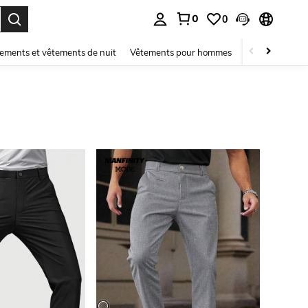
0
0
ouver. Press Enter to select.
ements et vêtements de nuit
Vêtements pour hommes
Enfants
Mai