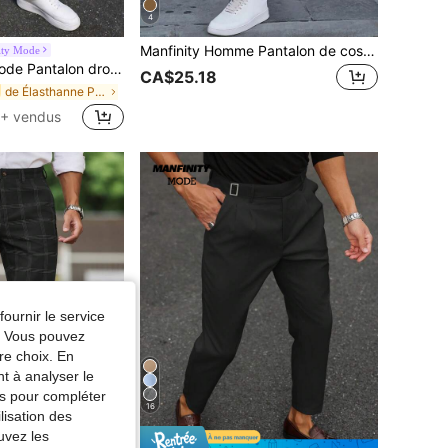
4
Manfinity Homme Pantalon de costume décontracté pour hommes sans ceinture, formel, cérémonie
ity Mode
tyle britannique rétro, cadeau pour petit ami, Saint-Valentin pour hommes, pantalon blanc pour hommes pour cérémonie formelle
CA$25.18
de Élasthanne Pantalon de costume pour homme
+ vendus
fournir le service
e. Vous pouvez
re choix. En
nt à analyser le
tés pour compléter
16
lisation des
uvez les