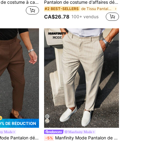
Homme Pantalon de costume à carreaux à bouton (sans ceinture)
Pantalon de costume d'affaires décontracté pour hommes
de Tissu Pantalon de costume pour homme
#2 BEST-SELLERS
CA$26.78
100+ vendus
0% DE RÉDUCTION
ity Mode
Manfinity Mode
es de couleur unie avec design de boucle de taille, cérémonie, formel
Manfinity Mode Pantalon de costume décontracté ample à jambe fuselée pour hommes avec poches, pantalon rayé pour hommes, formel, cérémonie
-5%