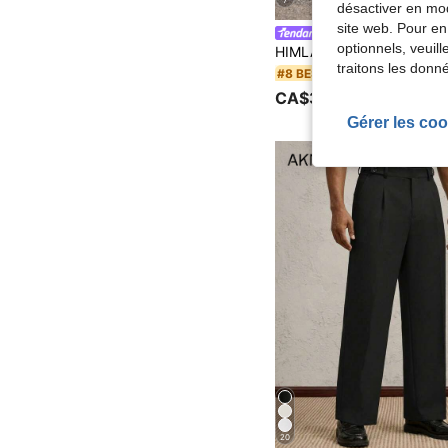
7
désactiver en mod
site web. Pour en
HIMLAND
optionnels, veuil
traitons les donn
#8 BEST-SELLERS
CA$33.08
80+ vendus
Gérer les coo
20