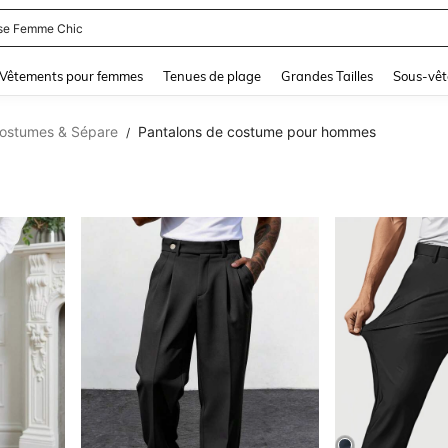
se Femme Chic
and down arrow keys to navigate search Dernière recherche and Rechercher et Tr
Vêtements pour femmes
Tenues de plage
Grandes Tailles
Sous-vêt
stumes & Sépare
Pantalons de costume pour hommes
/