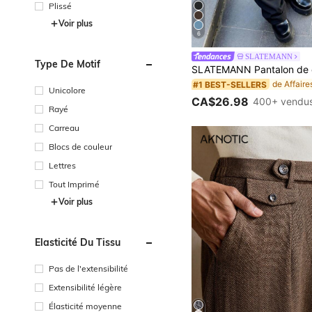
Plissé
Voir plus
6
SLATEMANN
Type De Motif
#1 BEST-SELLERS
Unicolore
CA$26.98
400+ vendu
Rayé
Carreau
Blocs de couleur
Lettres
Tout Imprimé
Voir plus
Élasticité Du Tissu
Pas de l'extensibilité
Extensibilité légère
Élasticité moyenne