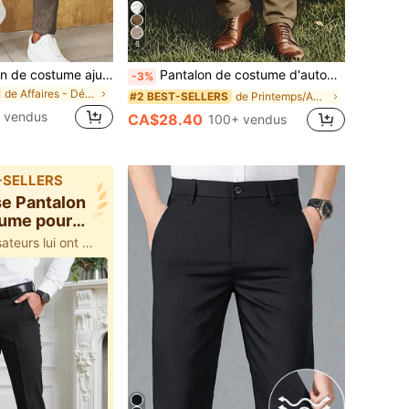
6
Calvornis Pantalon de costume ajusté minimaliste décontracté pour hommes, style navetteur, formel, cérémonie
Pantalon de costume d'automne pour hommes, pantalon casual minimaliste à jambe droite à la mode, style minimaliste ample pour hommes, pantalon droit résistant aux plis de couleur unie
-3%
de Affaires - Déplacements professionnels Pantalon
de Printemps/Automne Pantalon de costume pour homm
#2 BEST-SELLERS
 vendus
CA$28.40
100+ vendus
-SELLERS
se Pantalon
tume pour
mme
500+ des utilisateurs lui ont donné 5 étoiles