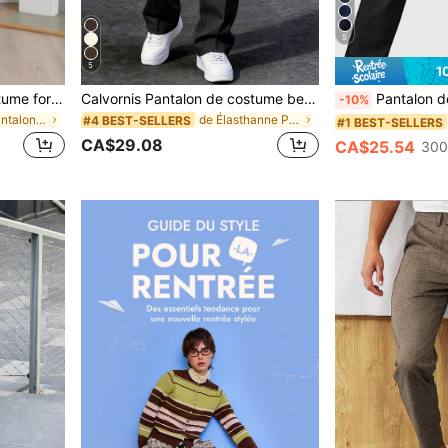
5
5
1
Calvornis Pantalon de costume formel pour hommes de couleur unie avec poches obliques, ceinture non incluse, style Old Money, cérémonie
Calvornis Pantalon de costume beige pour hommes, pantalon droit vintage ample décontracté polyvalent
Pantalon de costume classique pour homme, pantalon décont
-10%
de Noir Pantalon de costume pour homme
de Élasthanne Pantalon de costume pour homme
#4 BEST-SELLERS
#1 BEST-SELLERS
CA$29.08
s
CA$25.54
300