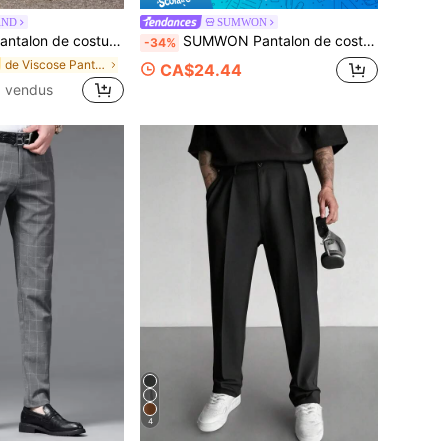
AND
SUMWON
acté, taille élastique, jambe droite, style hippie boho, pantalon de festival pour hommes, tenue de villégiature respirante pour temps chaud, pantalon de détente coupe relax vert kaki, pantalon de plage pour hommes, coupe ample, taille élastique, pantalon de yoga à cordon de serrage, pantalon d'été léger à texture froissée, parfait pour les journées chaudes d'été, cadeaux pour la fête des pères
SUMWON Pantalon de costume à rayures fines marine, coupe ample. Pantalon de tenue professionnelle et formelle, pour le bureau. Coupe droite élégante et taillée pour le travail.
-34%
de Viscose Pantalon de costume pour homme
CA$24.44
 vendus
4