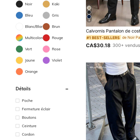
Noir
Kaki
Bleu
Gris
8
Blanc/Blanche
Brun
#1 BEST-SELLERS
Multicolore
Rouge
CA$30.18
300+ vendu
Vert
Rose
Jaune
Violet
Orange
Détails
Poche
Fermeture éclair
Boutons
Ceinture
Cordon