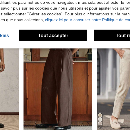
13
5% DE RÉDUCTION
ifiant les paramètres de votre navigateur, mais cela peut affecter le 
 savoir plus sur les cookies que nous utilisons et pour ajuster vos par
Manfinity Mode
lez sélectionner "Gérer les cookies". Pour plus d'informations sur la ma
HIMLAND Pantalon de costume décontracté tissé à taille haute et jambe droite pour hommes, style long, convient pour le printemps/été, les vacances, les cadeaux de la fête des pères
Manfinity Mode Pantalon de costume décontracté à rayures bleues pour hommes mûrs et modernes, printemps/été, cérémonie, formel
-5%
#3 BEST-SELLERS
ées que nous collectons,
cliquez ici pour consulter notre Politique de con
de Affaires - Déplacements professionnels Pantalon
de Tondu Pantalon de costume pour homme
#2 BEST-SELLERS
CA$25.68
90+
CA$25.73
kies
Tout accepter
Tout r
7