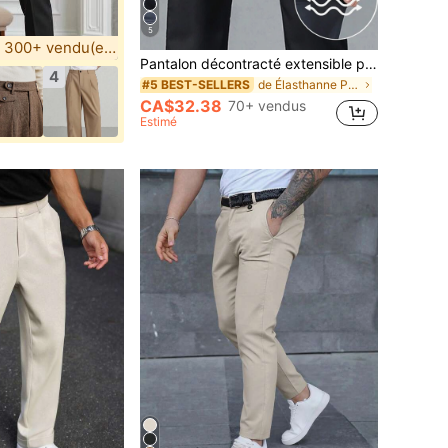
5
300+ vendu(e)(s)
Pantalon décontracté extensible pour hommes, pantalon d' slim droit, convient pour les mariages, le bureau, les voyages d', le mariage, le travail
4
de Élasthanne Pantalon de costume pour homme
#5 BEST-SELLERS
CA$32.38
70+ vendus
Estimé