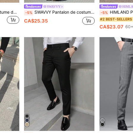
SWAVVY
HIML
AKNOTIC Pantalon de costume décontracté pour hommes en tissu tissé, taille mi-haute, jambe droite, convient pour le port quotidien, printemps/été, vacances, fête, mariage, cadeau de remise des diplômes, cadeaux pour la fête des pères
SWAVVY Pantalon de costume casual à rayures et poches obliques pour hommes
HIMLAND Pantalon de costume slim-fit tissé décontracté à taille mi-haute et jambe droite pour hommes, convient pour le printemps & l'été, pantalon de plage vert olive pour hommes, pantalon de yoga d'été léger à cordon de serrage, coupe ample, tissu froissé, pantalon de vacances décontr
-5%
-5%
#2 BEST-SELLERS
s
CA$25.35
CA$23.07
60+