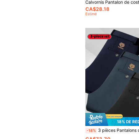
CA$28.18
Estimé
18% DE RÉ
3 pièces Pantalons décontractés pour hommes, avec passants de ceinture et coupe droite, convenant pour le tra
-18%