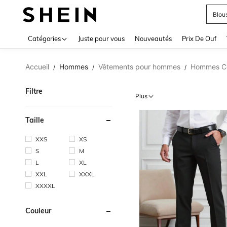
Blou
Use up 
Catégories
Juste pour vous
Nouveautés
Prix De Ouf
Accueil
Hommes
Vêtements pour hommes
Hommes Co
/
/
/
Filtre
Plus
Taille
XXS
XS
S
M
L
XL
XXL
XXXL
XXXXL
Couleur