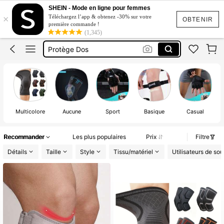
Accesoire Peche
SHEIN - Mode en ligne pour femmes
×
Téléchargez l’app & obtenez -30% sur votre
Basketball
OBTENIR
première commande !
(1,345)
Protège Dos
Soulier Eau
Ceinture De Construction
Accesoire Peche
Multicolore
Aucune
Sport
Basique
Casual
Recommander
Les plus populaires
Prix
Filtre
Détails
Taille
Style
Tissu/matériel
Utilisateurs de so