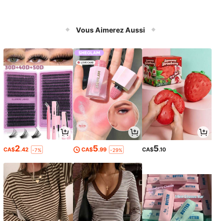
Vous Aimerez Aussi
2
5
5
CA$
.42
CA$
.99
CA$
.10
-7%
-29%