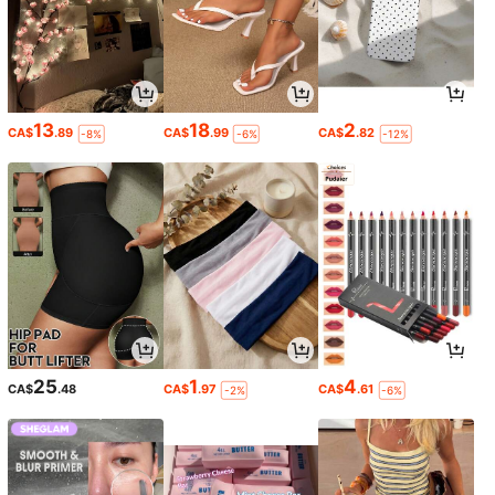
13
18
2
CA$
.89
CA$
.99
CA$
.82
-8%
-6%
-12%
25
1
4
CA$
.48
CA$
.97
CA$
.61
-2%
-6%