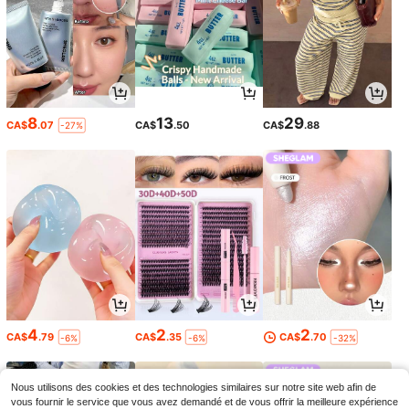
8
13
29
CA$
.07
CA$
.50
CA$
.88
-27%
4
2
2
CA$
.79
CA$
.35
CA$
.70
-6%
-6%
-32%
Nous utilisons des cookies et des technologies similaires sur notre site web afin de
vous fournir le service que vous avez demandé et de vous offrir la meilleure expérience