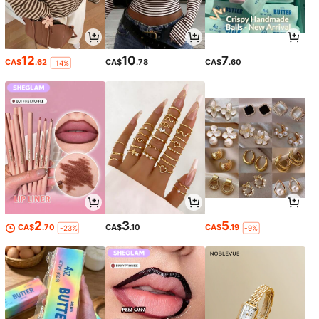
12
10
7
CA$
.62
CA$
.78
CA$
.60
-14%
2
3
5
CA$
.70
CA$
.10
CA$
.19
-23%
-9%