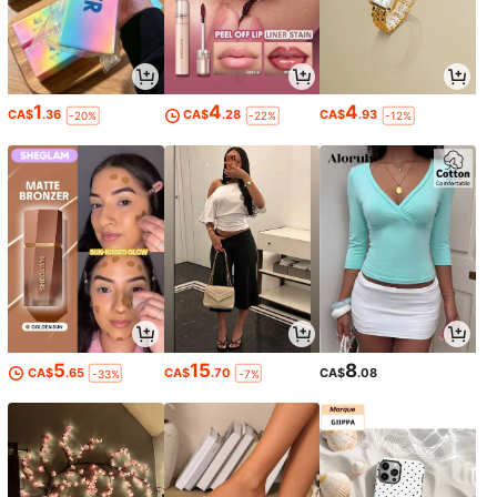
1
4
4
CA$
.36
CA$
.28
CA$
.93
-20%
-22%
-12%
5
15
8
CA$
.65
CA$
.70
CA$
.08
-33%
-7%