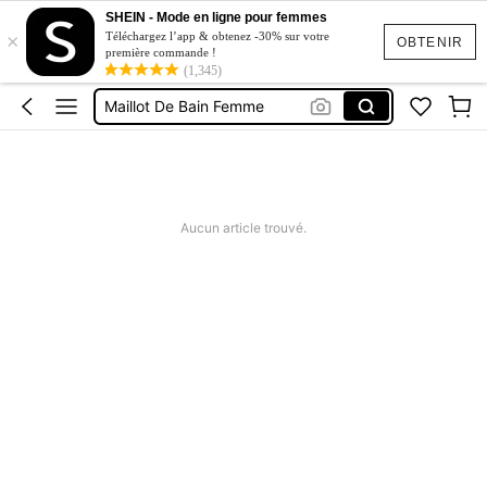
Short Jeans Femme
SHEIN - Mode en ligne pour femmes
×
Squishy
Téléchargez l’app & obtenez -30% sur votre
OBTENIR
première commande !
(1,345)
Ensemble Deux Pieces Femme Chic
Maillot De Bain Femme
Robe Femme été
Short Jeans Femme
Squishy
Aucun article trouvé.