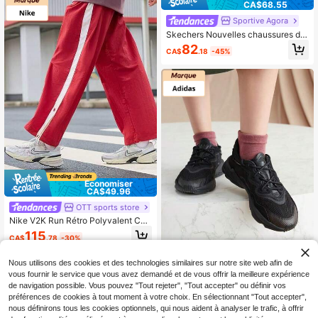
CA$68.55
Sportive Agora
Skechers Nouvelles chaussures de
sport décontractées et rembourrées
82
CA$
.18
-45%
pour hommes, style << dad shoes ».
Économiser
CA$49.96
OTT sports store
Nike V2K Run Rétro Polyvalent Con
fortable Chaussures de Course Déc
115
CA$
.78
-30%
ontractées à Tige Basse, Hommes,
Gris
Nous utilisons des cookies et des technologies similaires sur notre site web afin de
vous fournir le service que vous avez demandé et de vous offrir la meilleure expérience
OTT sports store
de navigation possible. Vous pouvez "Tout rejeter", "Tout accepter" ou définir vos
adidas Originals Ozweego Black W
préférences de cookies à tout moment à votre choix. En sélectionnant "Tout accepter",
arrior en cuir antidérapant et résista
nous définirons tous les cookies optionnels, qui nous aident à analyser le trafic, à offrir
150
CA$
.72
-28%
nt à l'usure, style rétro décontracté,