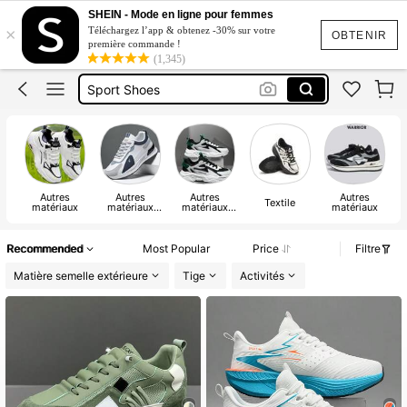
Soulier Homme Sport
SHEIN - Mode en ligne pour femmes
×
Téléchargez l’app & obtenez -30% sur votre
Survetement Homme Sport
OBTENIR
première commande !
(1,345)
Basket Homme
Sport Shoes
Nocta Nike Tech
Soulier Homme Sport
Autres
Autres
Autres
Autres
Q
Textile
matériaux
matériaux
matériaux
matériaux
d
(Chlorure de
(EVA)
polyvinyle)
Recommended
Most Popular
Price
Filtre
Matière semelle extérieure
Tige
Activités