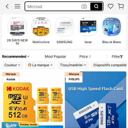
Carte Micro Sd 128 Go
Micro Sd Card
Carte Sd
28 DAYS NEW
Multicolore
SAMSUNG
lexar
Bleu et Blanc
IN
Recommended
Most Popular
Price
Filtre
Couleur
La marque
Tissu/matériel
Dispositifs compatibl