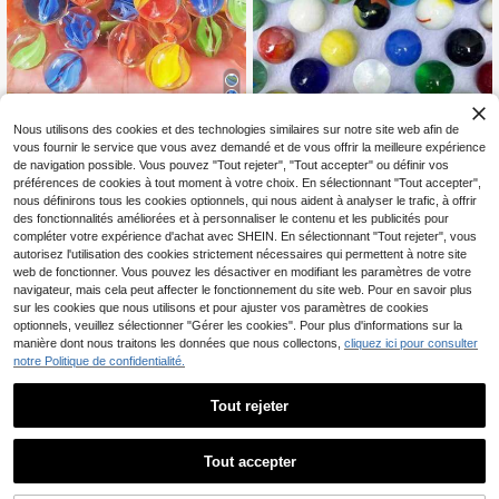
Nous utilisons des cookies et des technologies similaires sur notre site web afin de
40 pièces/60/100 pièces Billes de
vous fournir le service que vous avez demandé et de vous offrir la meilleure expérience
verre colorées Jeu de course de bill
3
de navigation possible. Vous pouvez "Tout rejeter", "Tout accepter" ou définir vos
CA$
.20
es Solitaire de billes Jouet, Billes ro
préférences de cookies à tout moment à votre choix. En sélectionnant "Tout accepter",
ulantes, Jouets de décompression,
20 pièces/60 pièces Billes de verre
1
autres vendeurs
nous définirons tous les cookies optionnels, qui nous aident à analyser le trafic, à offrir
Aquarium, Décoration de vase (Styl
colorées, Jeu de piste de billes, Jou
Seulement 1 restant
des fonctionnalités améliorées et à personnaliser le contenu et les publicités pour
e de couleur aléatoire)
et de billes solo & Billes roulantes, J
13
compléter votre expérience d'achat avec SHEIN. En sélectionnant "Tout rejeter", vous
ouet anti-stress, Décoration de vas
CA$
.60
Estimé
e d'aquarium (Couleur et style aléat
autorisez l'utilisation des cookies strictement nécessaires qui permettent à notre site
oires)
web de fonctionner. Vous pouvez les désactiver en modifiant les paramètres de votre
navigateur, mais cela peut affecter le fonctionnement du site web. Pour en savoir plus
sur les cookies que nous utilisons et pour ajuster vos paramètres de cookies
optionnels, veuillez sélectionner "Gérer les cookies". Pour plus d'informations sur la
manière dont nous traitons les données que nous collectons,
cliquez ici pour consulter
notre Politique de confidentialité.
Tout rejeter
1
4% DE RÉDUCTION
0
Tout accepter
100 pièces de billes de lancement e
n acier au carbone de 8 mm, diamèt
Seulement 9 restant