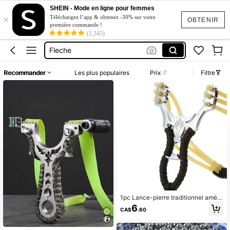
Bille De Verre
SHEIN - Mode en ligne pour femmes
×
Téléchargez l’app & obtenez -30% sur votre
Billes Jeu
OBTENIR
première commande !
(1,345)
Fleche
Drone
Jeu De Lancer
Recommander
Les plus populaires
Prix
Filtre
Bille De Verre
1pc Lance-pierre traditionnel améli
oré à 6 brins avec une bande élasti
6
CA$
.60
que haute précision et puissante, p
our Chasse en plein air ou tir sportif