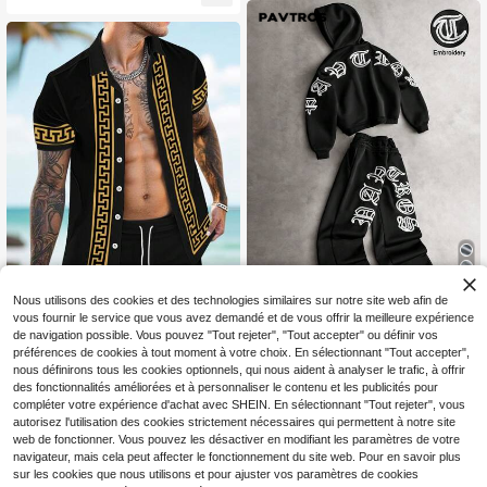
acances, formel
t et short à taille élastique pour hom
mes, style décontracté mature, vac
ances
22
Nous utilisons des cookies et des technologies similaires sur notre site web afin de
vous fournir le service que vous avez demandé et de vous offrir la meilleure expérience
PAVTROS
de navigation possible. Vous pouvez "Tout rejeter", "Tout accepter" ou définir vos
Genlund Ensemble décontracté pou
PAVTROS Ensemble de sweat
NEW
préférences de cookies à tout moment à votre choix. En sélectionnant "Tout accepter",
71
r homme avec chemise à manches
-shirt streetwear pour hommes ave
#2 BEST-SELLERS
de Géométrique Ensembles de chemises pour hommes
CA$
.18
nous définirons tous les cookies optionnels, qui nous aident à analyser le trafic, à offrir
courtes à boutons devant et imprim
c broderie 3D de lettres sur serviett
100+ vendus
des fonctionnalités améliorées et à personnaliser le contenu et les publicités pour
é géométrique et short, pour les vac
e, cadeau pour amis, petit ami, mari,
29
compléter votre expérience d'achat avec SHEIN. En sélectionnant "Tout rejeter", vous
CA$
.68
ances
cadeau d'anniversaire
autorisez l'utilisation des cookies strictement nécessaires qui permettent à notre site
web de fonctionner. Vous pouvez les désactiver en modifiant les paramètres de votre
navigateur, mais cela peut affecter le fonctionnement du site web. Pour en savoir plus
sur les cookies que nous utilisons et pour ajuster vos paramètres de cookies