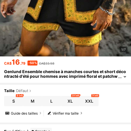
1/7
16
-50%
CA$
.79
CA$33.58
Genlund Ensemble chemise à manches courtes et short déco
ntracté d'été pour hommes avec imprimé floral et patchw
ork sur le devant
Taille
Défaut
8 left
10 left
9 left
S
M
L
XL
XXL
Guide des tailles
Vérifier ma taille