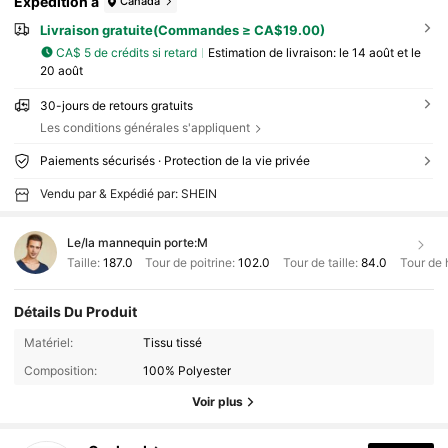
Expédition à
Canada
Livraison gratuite(Commandes ≥ CA$19.00)
CA$ 5 de crédits si retard
Estimation de livraison:
le 14 août et le
20 août
30-jours de retours gratuits
Les conditions générales s'appliquent
Paiements sécurisés · Protection de la vie privée
Vendu par & Expédié par: SHEIN
Le/la mannequin porte:
M
Taille:
187.0
Tour de poitrine:
102.0
Tour de taille:
84.0
Tour de 
Détails Du Produit
Matériel:
Tissu tissé
Composition:
100% Polyester
Voir plus
1.9K Suiveurs
4.71