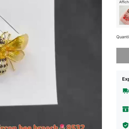
Affich
Quanti
Désolés,
Exp