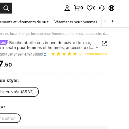
0
0
ouver. Press Enter to select.
ements et vêtements de nuit
Vêtements pour hommes
Enfants
Mai
Broche abeille en zircone de cuivre de luxe, épingle insecte pour femmes et hommes, accessoire de bijouterie pour fête, rassemblement, nouveau cadeau
Broche abeille en zircone de cuivre de luxe,
e insecte pour femmes et hommes, accessoire de
erie pour fête, rassemblement, nouveau cadeau
j260409131994479436660
(2 Commentaires)
7
.50
ICE AND AVAILABILITY
de style:
lle cuivrée (8532)
eur
e citron