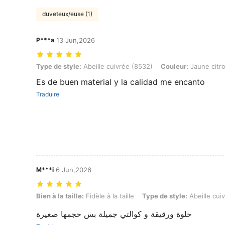
duveteux/euse (1)
P***a
13 Jun,2026
Type de style: Abeille cuivrée (8532), Couleur: Jaune citron
Type de style:
Abeille cuivrée (8532)
Couleur:
Jaune citr
Es de buen material y la calidad me encanto
Traduire
M***i
6 Jun,2026
Bien à la taille: Fidèle à la taille, Type de style: Abeille cuivrée (85
Bien à la taille:
Fidèle à la taille
Type de style:
Abeille cui
حلوة ورقيقة و كوالتي جميلة بس حجمها صغيرة