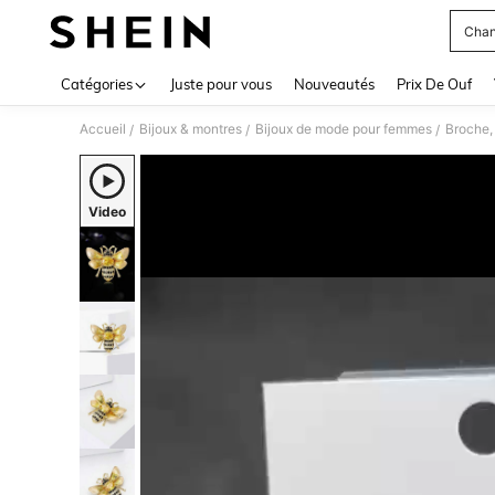
Chan
Use up 
Catégories
Juste pour vous
Nouveautés
Prix De Ouf
Accueil
Bijoux & montres
Bijoux de mode pour femmes
Broche,
/
/
/
Video