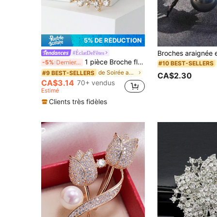
5% DE RÉDUCTION
#ÉclatDeFêtes
1 pièce Broche fleur en cristal à la mode, convient pour le port quotidien des femmes, cadeau pour la Saint-Valentin, la Fête des Mères
-5%
Derniers 2 jours
#10 BEST-SELLERS
de Soirée au théâtre Sélection spéciale
#9 BEST-SELLERS
CA$2.30
CA$3.14
70+ vendus
Estimé
Clients très fidèles