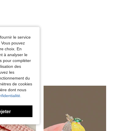
fournir le service
e. Vous pouvez
re choix. En
nt à analyser le
tés pour compléter
lisation des
uvez les
fonctionnement du
amètres de cookies
nière dont nous
fidentialité.
ejeter