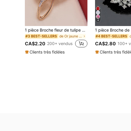
4
1 pièce Broche fleur de tulipe en cristal, épingle de revers anti-éblouissement, accessoire décoratif
de Or jaune Broche, épinglette et écharpe pour fem
#3 BEST-SELLERS
#4 BEST-SELLERS
CA$2.20
CA$2.80
200+ vendus
100+ 
Clients très fidèles
Clients très fidè