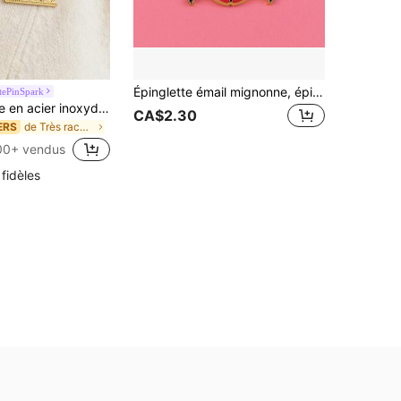
Épinglette émail mignonne, épingles de revers, badges sur sac à dos, broche pour femmes en alliage de zinc, cadeau de bijoux, accessoires de mode
tePinSpark
1 pièce Broche en acier inoxydable avec lion persan et soleil, convient pour la décoration du col des vêtements pour femmes, cadeau 2026
CA$2.30
de Très racheté Broche pour dames
ERS
00+ vendus
 fidèles