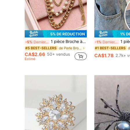
5% DE RÉDUCTION
1% D
1 pièce Broche à strass abeille et papillon dorée avec gland à chaîne multicouche, épingle de sûreté style vintage, convient pour porter avec des costumes, robes, foulards, pulls, robes de soirée, chaînes de pantalon, accessoire de bijouterie de fête mode, cadeau pour femme (quantité de chaîne de perles et de perles aléatoire)
1 pièce Ensemble de broches pour femmes, comprend une broche de taill
-5%
Derniers 2 jours
-1%
Derniers 2 jours
de Perle Broche pour femme
#5 BEST-SELLERS
#1 BEST-SELLERS
CA$2.66
50+ vendus
CA$1.78
2.7k+ 
Estimé