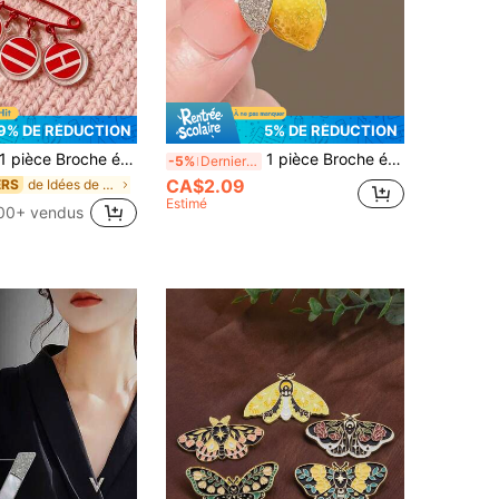
9% DE RÉDUCTION
5% DE RÉDUCTION
pièce Broche épingle de sûreté rouge avec 3 pièces pendentifs ronds en acrylique, broche charm géométrique abstraite, accessoire de mode décontracté, pièce forte
1 pièce Broche épingle mignonne en forme de citron jaune pour les femmes, boucle anti-dérapante pour les vêtements d'été et décoration de col
-5%
Derniers 2 jours
CA$2.09
de Idées de tenues de Tea Party Broche pour femme
ERS
Estimé
00+ vendus