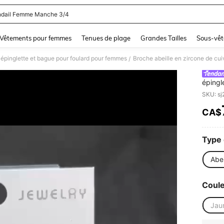
dail Femme Manche 3/4
and down arrow keys to navigate search Dernière recherche and Rechercher et Tr
Vêtements pour femmes
Tenues de plage
Grandes Tailles
Sous-vêt
 épinglette et bague pour foulard pour femmes
/
épingl
bijout
SKU: s
CA$
PR
Type 
Abei
Coul
Jaun