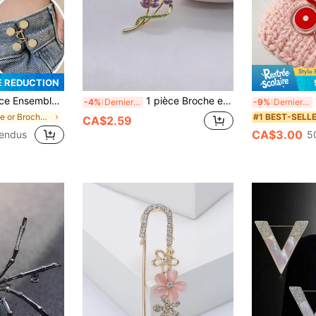
E RÉDUCTION
e, broche de pantalon en alliage sans épingle en forme de marguerite, broche de taille réglable pour jeans, accessoires de vêtements (carte non incluse)
1 pièce Broche exquise en forme d'épi de blé violet incrustée de strass, convient pour le port quotidien des femmes et comme cadeau de vacances
1 
-4%
Derniers 2 jours
-9%
Derniers 2 jours
de or Broche, épinglette et écharpe pour femme
#1 BEST-SELL
CA$2.59
CA$3.00
vendus
5