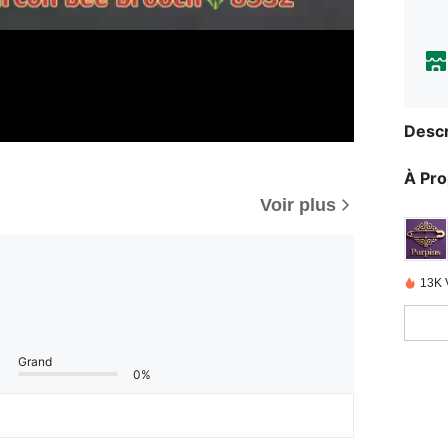
Descr
À Pr
Voir plus
13K 
Grand
0%