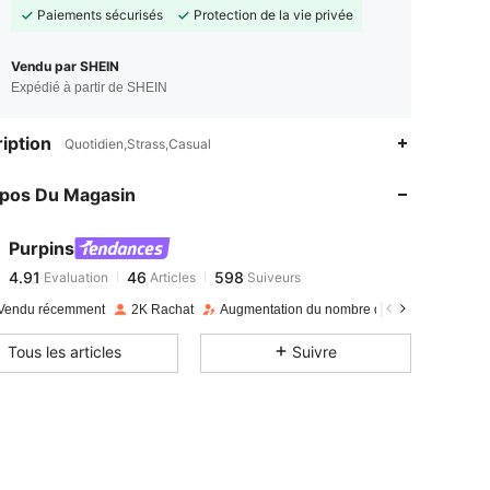
Paiements sécurisés
Protection de la vie privée
Vendu par SHEIN
Expédié à partir de SHEIN
4.91
46
598
iption
Quotidien,Strass,Casual
opos Du Magasin
4.91
46
598
Purpins
4.91
46
598
Evaluation
Articles
Suiveurs
t***a
payé
Il y a 1 jour
Vendu récemment
2K Rachat
Augmentation du nombre d'abonnés : 151 %
4.91
46
598
Tous les articles
Suivre
4.91
46
598
4.91
46
598