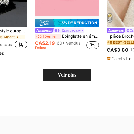
5% DE RÉDUCTION
1 pièce Broche de style européen et américain de luxe avec décoration de fleur et strass pour la Saint-Valentin
K-Kashi Jewelry
Cu
Épinglette en émail, broche badge pour sac à dos, décoration cool, cadeau pour ami
-5%
Derniers 2 jours
de Argent Broche, épinglette et écharpe pour femme
CA$2.19
#6 BEST-SELL
60+ vendus
vendus
Estimé
CA$3.80
1
les
Clients très
Voir plus