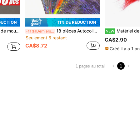
DUCTION
11% DE RÉDUCTION
tage de mouches pour les projets DIY, les réunions de famille et les décorations de fêtes
18 pièces Autocollants de leurres holographiques argentés, Matériau de décoration de leurres de pêche fait main, Film holographique mince imperméable, 20x10cm
Matériel de pêche à la mouche, corps de nymp
-11%
Derniers 3 jours
NEW
Seulement 6 restant
CA$2.90
CA$8.72
Créé il y a 1 an
1
1 pages au total