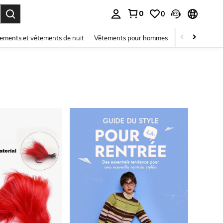
0
0
ouver. Press Enter to select.
ements et vêtements de nuit
Vêtements pour hommes
Enfants
Mai