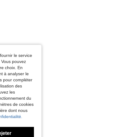
fournir le service
e. Vous pouvez
re choix. En
nt à analyser le
tés pour compléter
lisation des
uvez les
fonctionnement du
amètres de cookies
nière dont nous
fidentialité.
ejeter