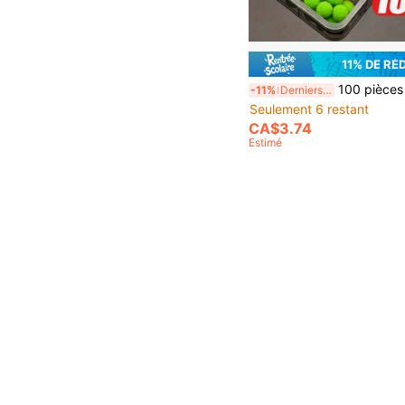
11% DE RÉ
100 pièces de mouches d'œufs de truite et de saumon assorties, boules d'œufs Pom Pom en couleurs mélangées - kit parfait de mon
-11%
Derniers 3 jours
Seulement 6 restant
CA$3.74
Estimé