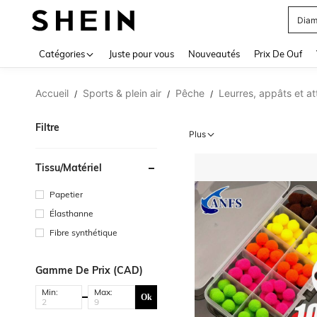
Diam
Use up 
Catégories
Juste pour vous
Nouveautés
Prix De Ouf
Accueil
Sports & plein air
Pêche
Leurres, appâts et att
/
/
/
Filtre
Plus
Tissu/matériel
Papetier
Élasthanne
Fibre synthétique
Gamme De Prix (CAD)
Min:
Max:
Ok