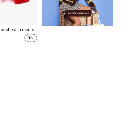
he en fourrure pour hameçon, matériel DIY pour pêche à la mouche