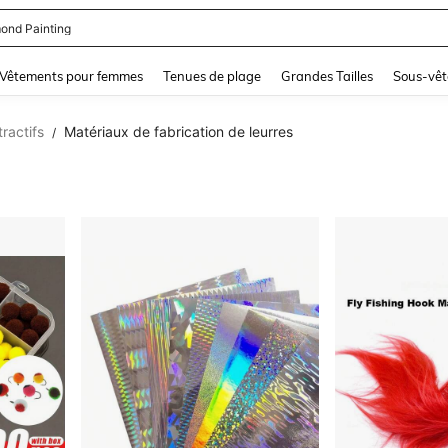
ond Painting
and down arrow keys to navigate search Dernière recherche and Rechercher et Tr
Vêtements pour femmes
Tenues de plage
Grandes Tailles
Sous-vêt
ractifs
Matériaux de fabrication de leurres
/