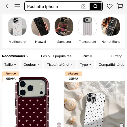
Pochette Iphone
Coque De Téléphone Samsung
Coque De Téléphone
Multicolore
Huawei
Samsung
Transparent
Noir et Blanc
Recommander
Les plus populaires
Prix
Filtre
Taille
Couleur
Tissu/matériel
Type
Compatibilité des