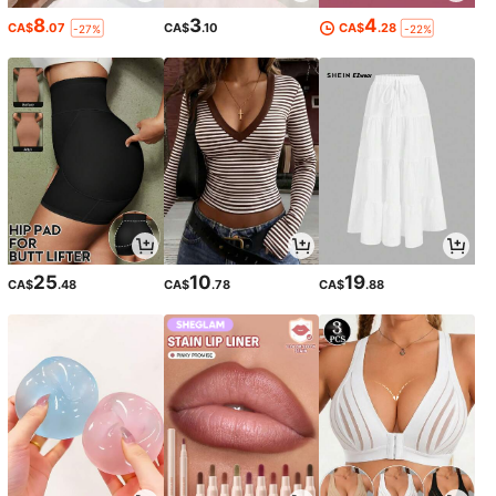
8
3
4
CA$
.07
CA$
.10
CA$
.28
-27%
-22%
25
10
19
CA$
.48
CA$
.78
CA$
.88