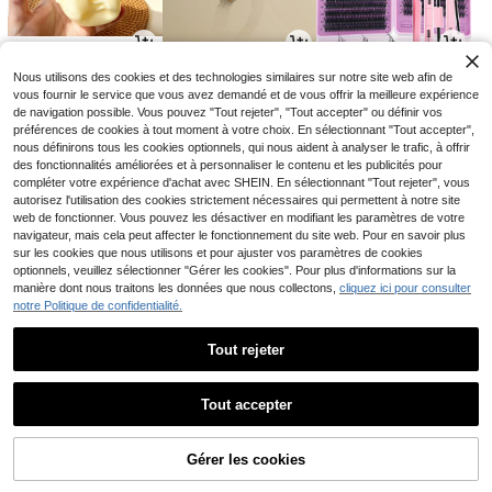
7
4
2
Nous utilisons des cookies et des technologies similaires sur notre site web afin de
CA$
.80
CA$
.52
CA$
.42
-19%
-7%
vous fournir le service que vous avez demandé et de vous offrir la meilleure expérience
de navigation possible. Vous pouvez "Tout rejeter", "Tout accepter" ou définir vos
préférences de cookies à tout moment à votre choix. En sélectionnant "Tout accepter",
nous définirons tous les cookies optionnels, qui nous aident à analyser le trafic, à offrir
des fonctionnalités améliorées et à personnaliser le contenu et les publicités pour
compléter votre expérience d'achat avec SHEIN. En sélectionnant "Tout rejeter", vous
autorisez l'utilisation des cookies strictement nécessaires qui permettent à notre site
web de fonctionner. Vous pouvez les désactiver en modifiant les paramètres de votre
navigateur, mais cela peut affecter le fonctionnement du site web. Pour en savoir plus
sur les cookies que nous utilisons et pour ajuster vos paramètres de cookies
optionnels, veuillez sélectionner "Gérer les cookies". Pour plus d'informations sur la
manière dont nous traitons les données que nous collectons,
cliquez ici pour consulter
notre Politique de confidentialité.
2
6
13
CA$
.70
CA$
.69
CA$
.38
-23%
-2%
Tout rejeter
1
0
Tout accepter
Gérer les cookies
Retourner en haut