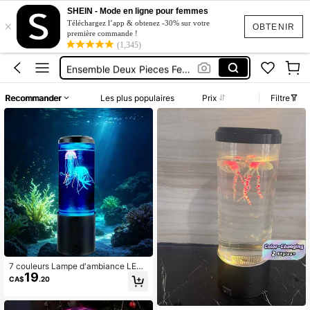
Robe Femme été
SHEIN - Mode en ligne pour femmes
×
Lampes Chambre
Téléchargez l’app & obtenez -30% sur votre
OBTENIR
première commande !
Squishy
(1,345)
Ensemble Deux Pieces Femme Chic
Maillot De Bain Femme
Recommander
Les plus populaires
Prix
Filtre
Robe Femme été
Lampes Chambre
7 couleurs Lampe d'ambiance LED
19
en forme de méduse, Lampe de nuit
CA$
.20
pour aquarium en forme de méduse,
Convient pour la décoration de la m
aison, de la chambre à coucher et d