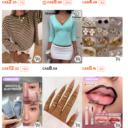
2
5
4
CA$
.33
CA$
.99
CA$
.69
-7%
-29%
-8%
12
8
5
CA$
.33
CA$
.08
CA$
.19
-16%
-9%