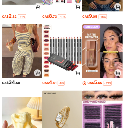
2
8
9
CA$
.82
CA$
.73
CA$
.05
-12%
-10%
-18%
34
4
5
CA$
.58
CA$
.51
CA$
.65
-8%
-33%