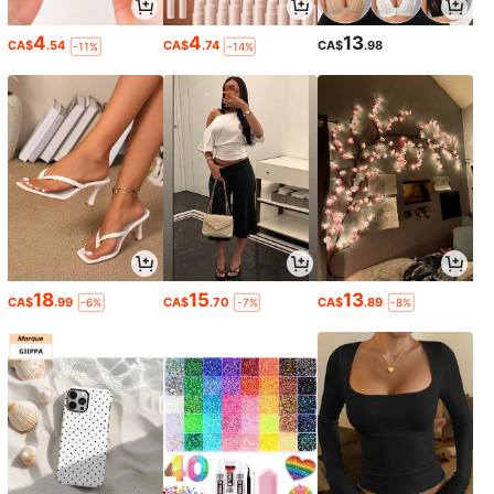
4
4
13
CA$
.54
CA$
.74
CA$
.98
-11%
-14%
18
15
13
CA$
.99
CA$
.70
CA$
.89
-6%
-7%
-8%