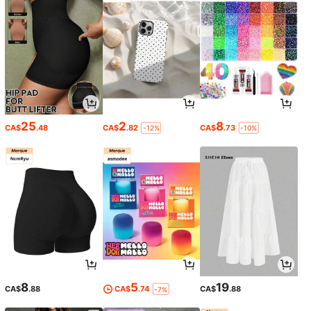
25
2
8
CA$
.48
CA$
.82
CA$
.73
-12%
-10%
8
5
19
CA$
.88
CA$
.74
CA$
.88
-7%