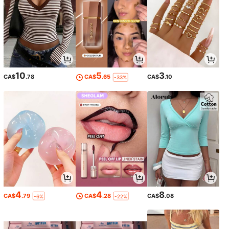
10
5
3
CA$
.78
CA$
.65
CA$
.10
-33%
4
4
8
CA$
.79
CA$
.28
CA$
.08
-6%
-22%