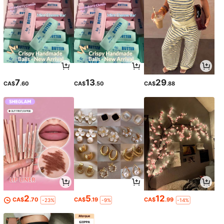
7
13
29
CA$
.60
CA$
.50
CA$
.88
2
5
12
CA$
.70
CA$
.19
CA$
.99
-23%
-9%
-14%