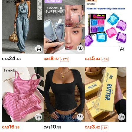
24
8
5
CA$
.48
CA$
.07
CA$
.04
-27%
-5%
16
10
3
CA$
.38
CA$
.58
CA$
.42
-5%