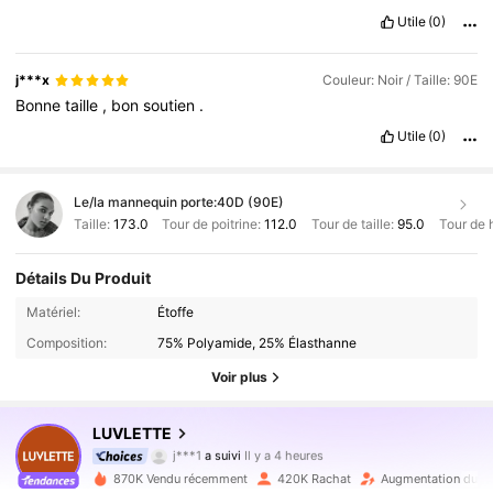
Utile
(0)
j***x
Couleur: Noir / Taille: 90E
Bonne
taille
,
bon
soutien
.
Utile
(0)
Le/la mannequin porte:
40D (90E)
Taille:
173.0
Tour de poitrine:
112.0
Tour de taille:
95.0
Tour de 
Détails Du Produit
Matériel:
Étoffe
Composition:
75% Polyamide, 25% Élasthanne
Voir plus
837K Suiveurs
4.91
LUVLETTE
j***1
a suivi
Il y a 4 heures
s***s
est en train de naviguer
837K Suiveurs
4.91
870K Vendu récemment
420K Rachat
Augmentation du n