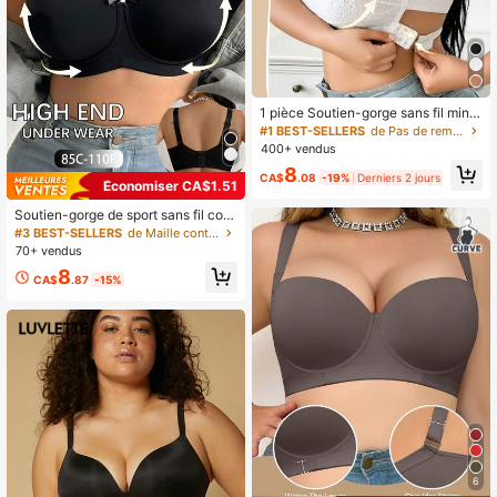
1 pièce Soutien-gorge sans fil mini
maliste en dentelle et patchwork, c
#1 BEST-SELLERS
de Pas de rembourrage Soutiens-gorge et bralettes
onfortable et décontracté pour gran
400+ vendus
des tailles, en tissu tricoté
8
CA$
.08
-19%
Derniers 2 jours
Économiser CA$1.51
Soutien-gorge de sport sans fil conf
ortable à coupelle souple de couleu
#3 BEST-SELLERS
de Maille contrastée Soutiens-gorge grande taille
r unie pour femmes grande taille
70+ vendus
8
CA$
.87
-15%
6