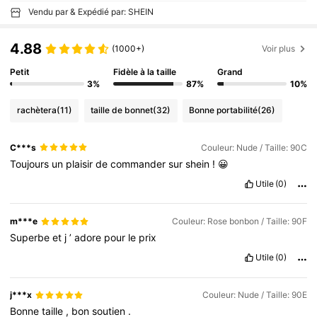
Vendu par & Expédié par: SHEIN
4.88
(1000+)
Voir plus
Petit
Fidèle à la taille
Grand
3%
87%
10%
rachètera
(11)
taille de bonnet
(32)
Bonne portabilité
(26)
C***s
Couleur: Nude / Taille: 90C
Toujours
un
plaisir
de
commander
sur
shein
!
😀
Utile
(0)
m***e
Couleur: Rose bonbon / Taille: 90F
Superbe
et
j
’
adore
pour
le
prix
Utile
(0)
j***x
Couleur: Nude / Taille: 90E
Bonne
taille
,
bon
soutien
.