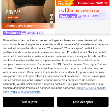
Économiser CA$1.17
13
CA$
.41
-8%
Derniers 2 jours
MIMILEMON
4
LUVLETTE
LUVLETTE Soutien-gorge sans fil n
Nous utilisons des cookies et des technologies similaires sur notre site web afin de
oir Dream Curve Support+ avec pus
50+ vendus
h-up, taille de base. Sous-vêtement
20
vous fournir le service que vous avez demandé et de vous offrir la meilleure expérience
CA$
.05
s Freedom Bra sans couture, confor
de navigation possible. Vous pouvez "Tout rejeter", "Tout accepter" ou définir vos
-32%
Derniers 2 jours
tables et indispensables
préférences de cookies à tout moment à votre choix. En sélectionnant "Tout accepter",
nous définirons tous les cookies optionnels, qui nous aident à analyser le trafic, à offrir
des fonctionnalités améliorées et à personnaliser le contenu et les publicités pour
compléter votre expérience d'achat avec SHEIN. En sélectionnant "Tout rejeter", vous
Afficher les articles similaires en stock
Voir tout
autorisez l'utilisation des cookies strictement nécessaires qui permettent à notre site
web de fonctionner. Vous pouvez les désactiver en modifiant les paramètres de votre
navigateur, mais cela peut affecter le fonctionnement du site web. Pour en savoir plus
sur les cookies que nous utilisons et pour ajuster vos paramètres de cookies
optionnels, veuillez sélectionner "Gérer les cookies". Pour plus d'informations sur la
manière dont nous traitons les données que nous collectons,
cliquez ici pour consulter
notre Politique de confidentialité.
Tout rejeter
Tout accepter
Désolés, ce produit est épuisé.