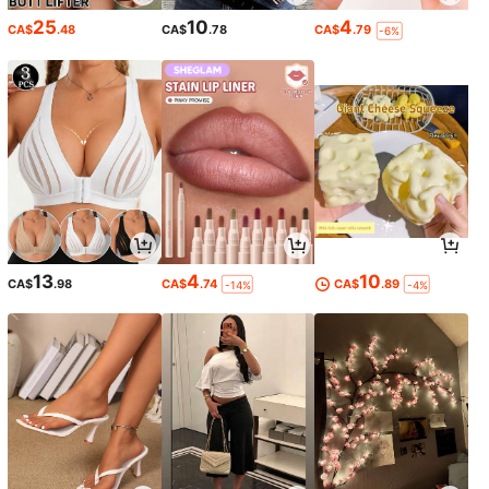
25
10
4
CA$
.48
CA$
.78
CA$
.79
-6%
13
4
10
CA$
.98
CA$
.74
CA$
.89
-14%
-4%