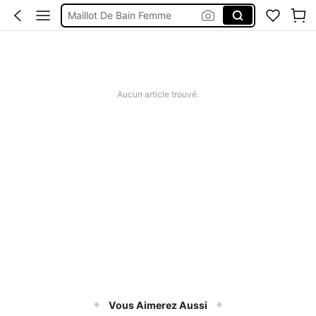
Maillot De Bain Femme
Robe Femme été
Short Jeans Femme
Squishy
Aucun article trouvé.
Vous Aimerez Aussi