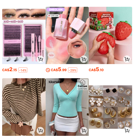
2
5
5
CA$
.15
CA$
.99
CA$
.10
-14%
-29%