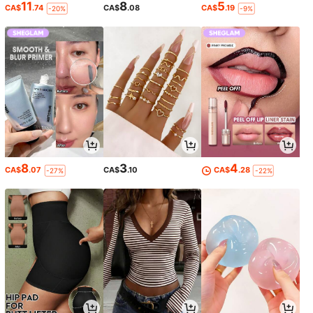
11
8
5
CA$
.74
CA$
.08
CA$
.19
-20%
-9%
8
3
4
CA$
.07
CA$
.10
CA$
.28
-27%
-22%