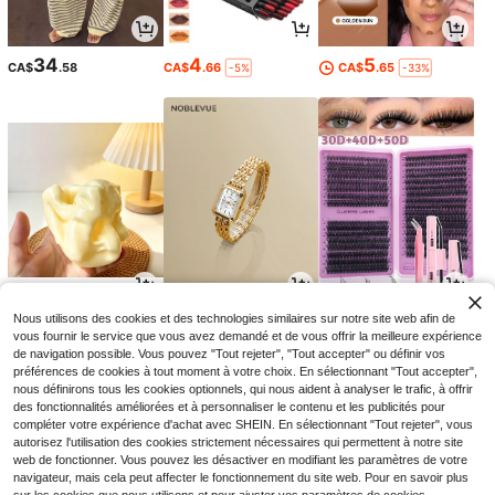
34
4
5
CA$
.58
CA$
.66
CA$
.65
-5%
-33%
7
5
2
Nous utilisons des cookies et des technologies similaires sur notre site web afin de
CA$
.80
CA$
.10
CA$
.34
-9%
-10%
vous fournir le service que vous avez demandé et de vous offrir la meilleure expérience
de navigation possible. Vous pouvez "Tout rejeter", "Tout accepter" ou définir vos
préférences de cookies à tout moment à votre choix. En sélectionnant "Tout accepter",
nous définirons tous les cookies optionnels, qui nous aident à analyser le trafic, à offrir
des fonctionnalités améliorées et à personnaliser le contenu et les publicités pour
compléter votre expérience d'achat avec SHEIN. En sélectionnant "Tout rejeter", vous
autorisez l'utilisation des cookies strictement nécessaires qui permettent à notre site
web de fonctionner. Vous pouvez les désactiver en modifiant les paramètres de votre
navigateur, mais cela peut affecter le fonctionnement du site web. Pour en savoir plus