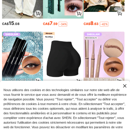
15
7
8
CA$
.08
CA$
.59
CA$
.63
-34%
-42%
4
8
3
Nous utilisons des cookies et des technologies similaires sur notre site web afin de
CA$
.27
CA$
.88
CA$
.60
-29%
-34%
vous fournir le service que vous avez demandé et de vous offrir la meilleure expérience
de navigation possible. Vous pouvez "Tout rejeter", "Tout accepter" ou définir vos
préférences de cookies à tout moment à votre choix. En sélectionnant "Tout accepter",
nous définirons tous les cookies optionnels, qui nous aident à analyser le trafic, à offrir
des fonctionnalités améliorées et à personnaliser le contenu et les publicités pour
compléter votre expérience d'achat avec SHEIN. En sélectionnant "Tout rejeter", vous
autorisez l'utilisation des cookies strictement nécessaires qui permettent à notre site
web de fonctionner. Vous pouvez les désactiver en modifiant les paramètres de votre