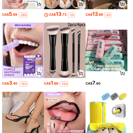
5
13
13
CA$
.69
CA$
.73
CA$
.89
-29%
-2%
-8%
3
1
7
CA$
.40
CA$
.88
CA$
.60
-15%
-25%