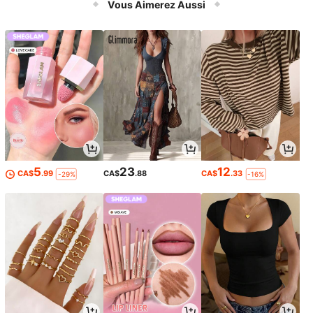
Vous Aimerez Aussi
5
23
12
CA$
.99
CA$
.88
CA$
.33
-29%
-16%