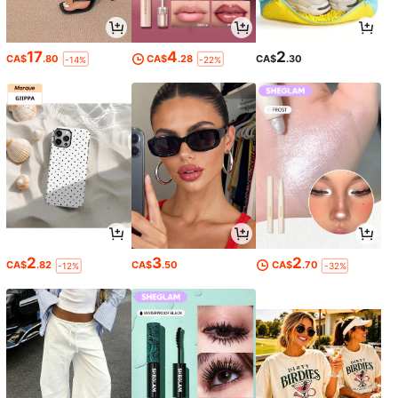
17
4
2
CA$
.80
CA$
.28
CA$
.30
-14%
-22%
2
3
2
CA$
.82
CA$
.50
CA$
.70
-12%
-32%