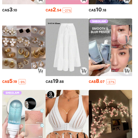
3
2
10
CA$
.10
CA$
.54
CA$
.18
-27%
5
19
8
CA$
.19
CA$
.88
CA$
.07
-9%
-27%