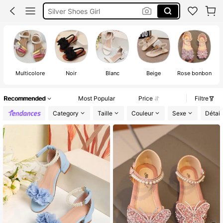
Silver Shoes Girl
Sandale Garcon
Chaussure Pour Petite Fille
Multicolore
Noir
Blanc
Beige
Rose bonbon
Recommended
Most Popular
Price
Filtre
Category
Taille
Couleur
Sexe
Détail