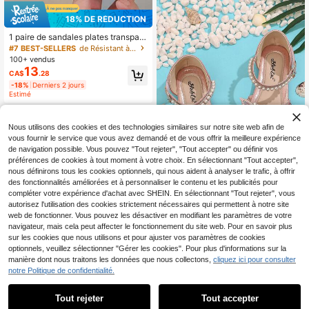
18% DE RÉDUCTION
1 paire de sandales plates transpare
ntes à strass scintillants décorées d
#7 BEST-SELLERS
de Résistant à l'usure Sandales plates pour enfant
e papillons, style féerique, très à la
100+ vendus
mode et brillantes, idéales pour l'été
13
CA$
.28
pour les filles.
-18%
Derniers 2 jours
Estimé
Nous utilisons des cookies et des technologies similaires sur notre site web afin de
vous fournir le service que vous avez demandé et de vous offrir la meilleure expérience
de navigation possible. Vous pouvez "Tout rejeter", "Tout accepter" ou définir vos
préférences de cookies à tout moment à votre choix. En sélectionnant "Tout accepter",
nous définirons tous les cookies optionnels, qui nous aident à analyser le trafic, à offrir
des fonctionnalités améliorées et à personnaliser le contenu et les publicités pour
9% DE RÉDUCTION
compléter votre expérience d'achat avec SHEIN. En sélectionnant "Tout rejeter", vous
1 paire de chaussures de princesse
autorisez l'utilisation des cookies strictement nécessaires qui permettent à notre site
mode pour petites filles, avec des fa
Clients très fidèles
web de fonctionner. Vous pouvez les désactiver en modifiant les paramètres de votre
ux strass et des détails en nœud, sa
70+ vendus
navigateur, mais cela peut affecter le fonctionnement du site web. Pour en savoir plus
ndales à semelle souple, chaussure
12
sur les cookies que nous utilisons et pour ajuster vos paramètres de cookies
CA$
.56
s bébé avec strass, ballerines paille
optionnels, veuillez sélectionner "Gérer les cookies". Pour plus d'informations sur la
tées
-9%
Derniers 2 jours
manière dont nous traitons les données que nous collectons,
cliquez ici pour consulter
notre Politique de confidentialité.
1
0
Tout rejeter
Tout accepter