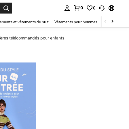
0
0
ouver. Press Enter to select.
ements et vêtements de nuit
Vêtements pour hommes
Enfants
Mai
tères télécommandés pour enfants