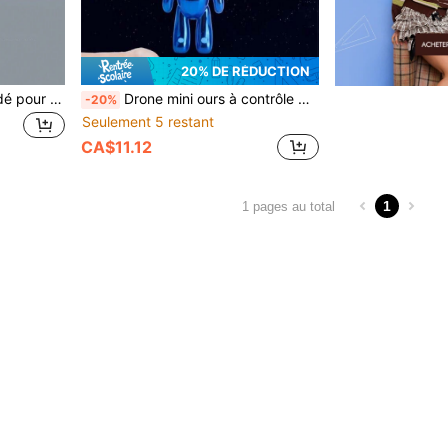
20% DE RÉDUCTION
Hélicoptère radiocommandé pour enfants, contrôle de vol par gestes de la main, double mode intérieur/extérieur, jeu interactif convenant aux garçons et aux filles, cadeau pour anniversaire/fête des enfants (la taille réelle peut différer légèrement des mesures manuelles)
Drone mini ours à contrôle gestuel en lévitation, jouet interactif d'intérieur et d'extérieur, cadeau d'anniversaire pour les garçons et les filles de 3 à 12 ans
-20%
Seulement 5 restant
CA$11.12
1
1 pages au total