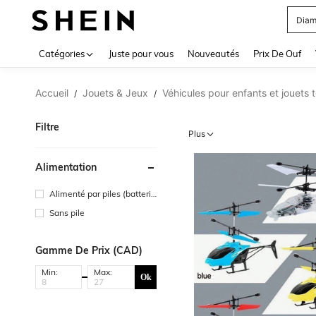
Diam
Use up 
Catégories
Juste pour vous
Nouveautés
Prix De Ouf
Accueil
Jouets & Jeux
Véhicules pour enfants et jouet
/
/
Filtre
Plus
Alimentation
Alimenté par piles (batterie
rechargeable)
Sans pile
Gamme De Prix (CAD)
Min:
Max:
Ok