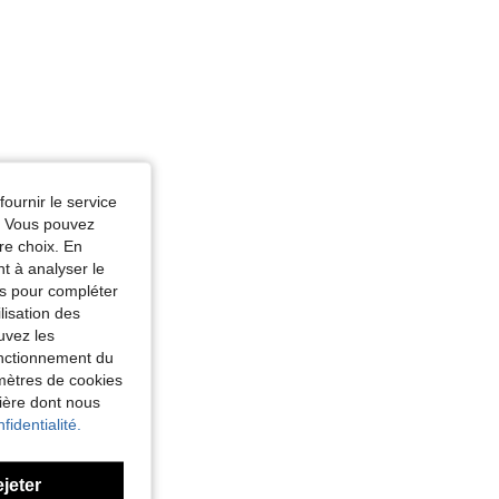
fournir le service
e. Vous pouvez
re choix. En
nt à analyser le
tés pour compléter
lisation des
uvez les
fonctionnement du
amètres de cookies
nière dont nous
fidentialité.
ejeter