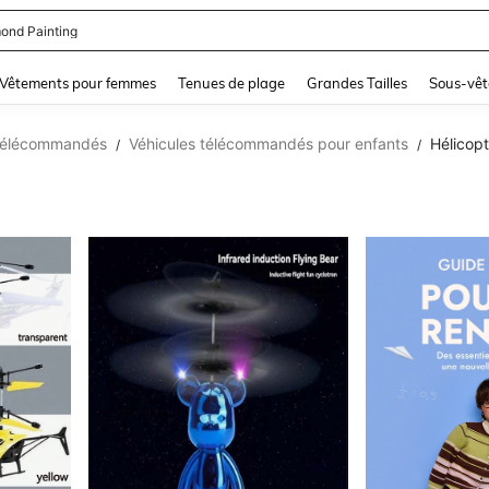
ond Painting
and down arrow keys to navigate search Dernière recherche and Rechercher et Tr
Vêtements pour femmes
Tenues de plage
Grandes Tailles
Sous-vêt
s télécommandés
Véhicules télécommandés pour enfants
Hélicop
/
/