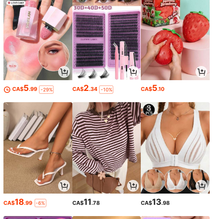
5
2
5
CA$
.99
CA$
.34
CA$
.10
-29%
-10%
18
11
13
CA$
.99
CA$
.78
CA$
.98
-6%