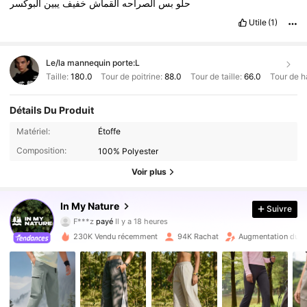
حلو
بس
الصراحه
القماش
خفيف
يبين
البوكسر
Utile
(1)
Le/la mannequin porte:
L
Taille:
180.0
Tour de poitrine:
88.0
Tour de taille:
66.0
Tour de h
Détails Du Produit
Matériel:
Étoffe
Composition:
100% Polyester
Voir plus
In My Nature
218K Suiveurs
4.88
Suivre
F***z
payé
Il y a 18 heures
m***3
a suivi
Il y a 5 minutes
230K Vendu récemment
94K Rachat
Augmentation du n
218K Suiveurs
4.88
218K Suiveurs
4.88