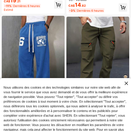
19
CA$
.21
hommes, pantalon long décontracté
errage, adapté pour l'été
14
CA$
.82
-11%
Dernières 6 heures
de style urbain avec ourlets réglabl
Estimé
-3%
Dernières 6 heures
es pour le sport
Nous utilisons des cookies et des technologies similaires sur notre site web afin de
7
vous fournir le service que vous avez demandé et de vous offrir la meilleure expérience
Économiser CA$2.03
de navigation possible. Vous pouvez "Tout rejeter", "Tout accepter" ou définir vos
préférences de cookies à tout moment à votre choix. En sélectionnant "Tout accepter",
Pantalon de survêtement de sport d
Pantalon d'extérieur pour hommes p
nous définirons tous les cookies optionnels, qui nous aident à analyser le trafic, à offrir
10
écontracté pour hommes, imprimé à
14
our l'automne/l'hiver : grandes poch
CA$
.62
CA$
.85
des fonctionnalités améliorées et à personnaliser le contenu et les publicités pour
la mode, taille à cordon, jambe droit
es zippées, taille élastique avec cor
-5%
Dernières 6 heures
-12%
Dernières 6 heures
e, convient pour un port intérieur et
compléter votre expérience d'achat avec SHEIN. En sélectionnant "Tout rejeter", vous
don de serrage, poches obliques - c
Estimé
extérieur, parfait pour les sports déc
autorisez l'utilisation des cookies strictement nécessaires qui permettent à notre site
onvient pour la randonnée, la pêch
ontractés, la course, etc., peut être
e, le camping, l'escalade, les sports,
web de fonctionner. Vous pouvez les désactiver en modifiant les paramètres de votre
utilisé comme cadeau de couple, di
la fitness, la course et le port décon
navigateur, mais cela peut affecter le fonctionnement du site web. Pour en savoir plus