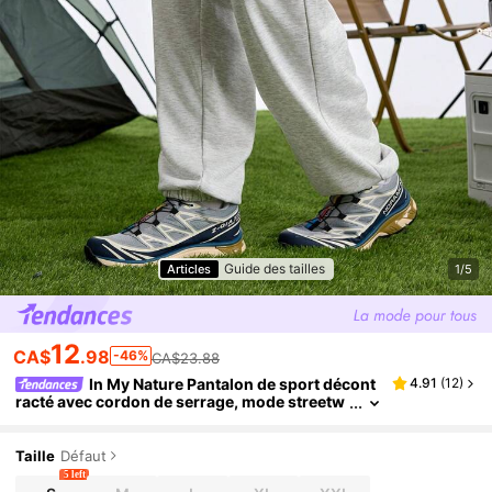
Guide des tailles
Articles
1/5
12
CA$
.98
-46%
CA$23.88
In My Nature Pantalon de sport décont
4.91
(
12
)
racté avec cordon de serrage, mode streetw
ear pour hommes
Taille
Défaut
5 left