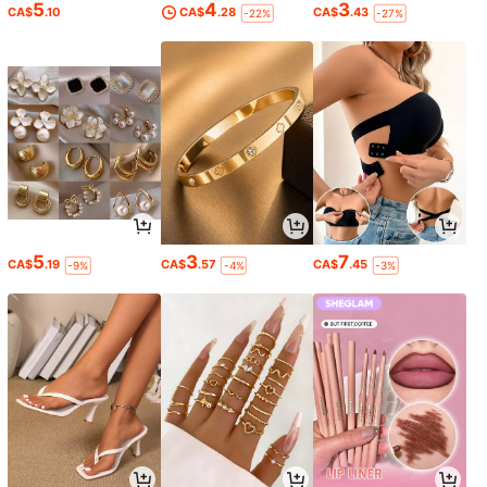
5
4
3
CA$
.10
CA$
.28
CA$
.43
-22%
-27%
5
3
7
CA$
.19
CA$
.57
CA$
.45
-9%
-4%
-3%