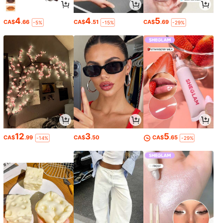
4
4
5
CA$
.66
CA$
.51
CA$
.69
-5%
-15%
-29%
12
3
5
CA$
.99
CA$
.50
CA$
.65
-14%
-29%