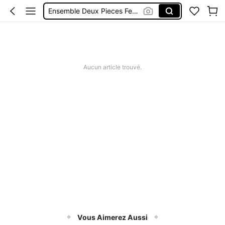
Ensemble Deux Pieces Femme Chic
Maillot De Bain Femme
Robe Femme été
Short Jeans Femme
Aucun article trouvé.
Squishy
Vous Aimerez Aussi