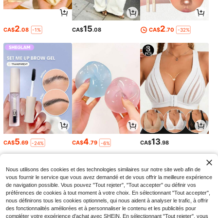
2
15
2
CA$
.08
CA$
.08
CA$
.70
-1%
-32%
5
4
13
CA$
.69
CA$
.79
CA$
.98
-24%
-6%
Nous utilisons des cookies et des technologies similaires sur notre site web afin de
vous fournir le service que vous avez demandé et de vous offrir la meilleure expérience
de navigation possible. Vous pouvez "Tout rejeter", "Tout accepter" ou définir vos
préférences de cookies à tout moment à votre choix. En sélectionnant "Tout accepter",
nous définirons tous les cookies optionnels, qui nous aident à analyser le trafic, à offrir
des fonctionnalités améliorées et à personnaliser le contenu et les publicités pour
compléter votre expérience d'achat avec SHEIN. En sélectionnant "Tout rejeter", vous