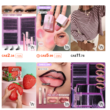
2
5
11
CA$
.34
CA$
.99
CA$
.78
-10%
-29%