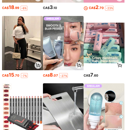
18
3
2
CA$
.99
CA$
.10
CA$
.70
-6%
-23%
15
8
7
CA$
.70
CA$
.07
CA$
.60
-7%
-27%