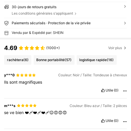
30-jours de retours gratuits
Les conditions générales s'appliquent
Paiements sécurisés · Protection de la vie privée
Vendu par & Expédié par: SHEIN
4.69
(1000+)
Voir plus
rachètera
(6)
Bonne portabilité
(57)
logistique rapide
(16)
y***0
Couleur: Noir / Taille: Tondeuse à cheveux
Ils
sont
magnifiques
Utile
(0)
m***s
Couleur: Bleu azur / Taille: 2 pièces
se
ve
bien
❤️‍🩹❤️‍🩹❤️‍🩹😌😍😍😍
Utile
(0)