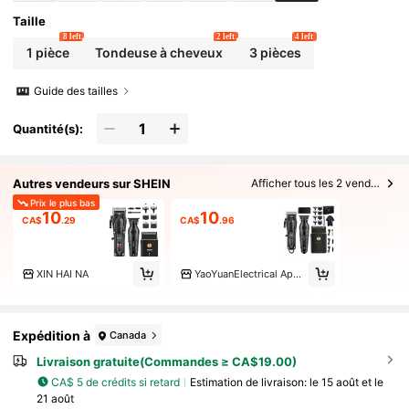
Taille
8 left
2 left
4 left
1 pièce
Tondeuse à cheveux
3 pièces
Guide des tailles
Quantité(s):
Autres vendeurs sur SHEIN
Afficher tous les 2 vendeurs
Prix le plus bas
10
10
CA$
.29
CA$
.96
XIN HAI NA
YaoYuanElectrical Appliances
Expédition à
Canada
Livraison gratuite(Commandes ≥ CA$19.00)
CA$ 5 de crédits si retard
Estimation de livraison:
le 15 août et le
21 août