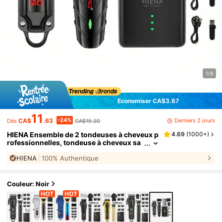
1/9
Économiser CA$3.67
11
-24%
Derniers 2 jours
CA$
.63
CA$15.30
Dès
HIENA Ensemble de 2 tondeuses à cheveux p
4.69
(
1000+
)
rofessionnelles, tondeuse à cheveux sa
ns fil pour hommes, 5 modèles et styles,
HIENA
100% Authentique
lame T9 pour un rasage lisse, port de charge
USB avec batterie lithium 1500mAh LED, cho
ix réfléchi pour la famille
Couleur: Noir