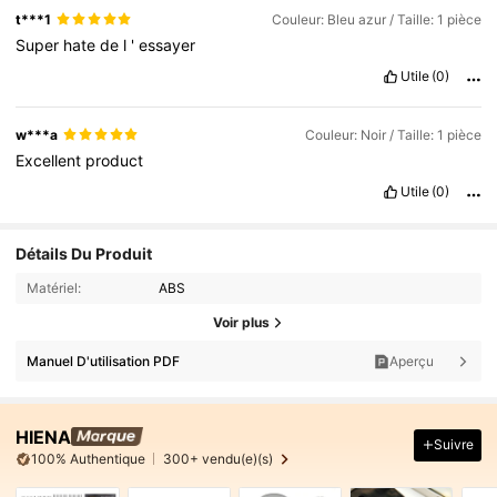
t***1
Couleur: Bleu azur / Taille: 1 pièce
Super
hate
de
l
'
essayer
Utile
(0)
w***a
Couleur: Noir / Taille: 1 pièce
Excellent
product
Utile
(0)
Détails Du Produit
Matériel:
ABS
Voir plus
Manuel D'utilisation PDF
Aperçu
HIENA
Suivre
100% Authentique
300+ vendu(e)(s)