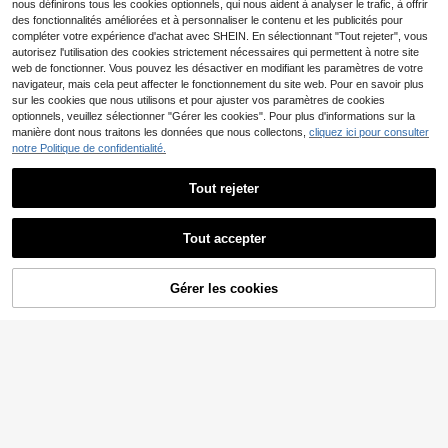
Clients très fidèles
Clients très fidèles
nous définirons tous les cookies optionnels, qui nous aident à analyser le trafic, à offrir
Kemei 2 pièces Ensemble de tonde
au idéal pour les hommes.
use à cheveux électrique - Tondeus
des fonctionnalités améliorées et à personnaliser le contenu et les publicités pour
#6 BEST-SELLERS
de Connexion USB ou autre alimentation CC Tondeuse
e à cheveux sans fil professionnelle
compléter votre expérience d'achat avec SHEIN. En sélectionnant "Tout rejeter", vous
43
Clients très fidèles
CA$
.20
KM-PG809A et KM-232, rechargea
autorisez l'utilisation des cookies strictement nécessaires qui permettent à notre site
ble USB, avec ciseaux en acier inox
web de fonctionner. Vous pouvez les désactiver en modifiant les paramètres de votre
ydable de haute qualité et tablier bl
navigateur, mais cela peut affecter le fonctionnement du site web. Pour en savoir plus
anc, pour utilisation domestique po
sur les cookies que nous utilisons et pour ajuster vos paramètres de cookies
ur hommes
optionnels, veuillez sélectionner "Gérer les cookies". Pour plus d'informations sur la
manière dont nous traitons les données que nous collectons,
cliquez ici pour consulter
notre Politique de confidentialité.
Économiser CA$11.82
Tout rejeter
Ensemble de tondeuse à cheveux p
119
rofessionnelle WMARK, tondeuse à
CA$
.48
cheveux sans fil, ensemble de tond
Tout accepter
-9%
Derniers 2 jours
euse à cheveux électrique, tondeus
e à cheveux rechargeable, Ensembl
e NG-8613
Gérer les cookies
24% DE RÉDUCTION !
AJOUTER AU PANIER
Kemei
Kemei Tondeuse à cheveux électriq
25
ue professionnelle pour hommes, to
CA$
.90
ndeuse à barbe, rechargeable par U
-3%
Derniers 2 jours
SB, outil de coiffure sans fil, design i