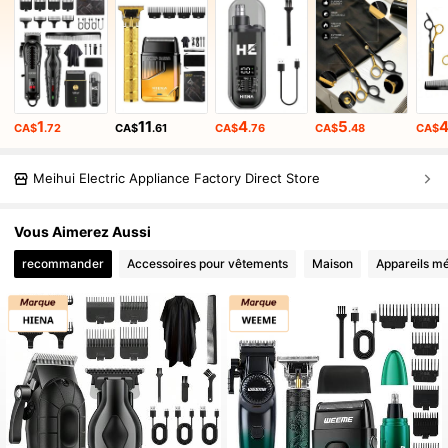
1
11
4
5
CA$
.72
CA$
.61
CA$
.76
CA$
.48
CA$
Meihui Electric Appliance Factory Direct Store
Vous Aimerez Aussi
recommander
Accessoires pour vêtements
Maison
Appareils m