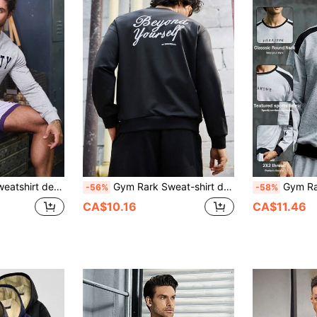
ttre pour homme, sweatshirt pour homme
Gym Rark Sweat-shirt de sport à encolure dégagée avec motif slogan pour hommes
Gym Rark Sweat-shirt de
-56%
-58%
CA$10.16
CA$11.46