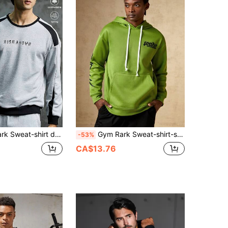
 sport à bloc coloré avec motif lettrage pour hommes
Gym Rark Sweat-shirt-shirt à poche kangourou avec cordon de serrage et motif graphique de lettres pour hommes
-53%
CA$13.76