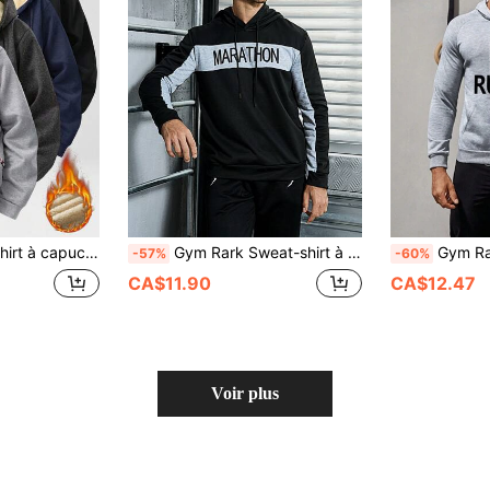
este d'hiver chaude à capuche, vêtement de sport décontracté et confortable
Gym Rark Sweat-shirt à capuche de sport à cordon de serrage avec graphique lettrage et blocs de couleur pour hommes
Gym Rark Sweat-shirt à capu
-57%
-60%
CA$11.90
CA$12.47
Voir plus