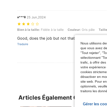
a***8
25 Jun,2024
Bien à la taille: Fidèle à la taille, Couleur: Gris pâle, Taille: XXL
Bien à la taille:
Fidèle à la taille
Couleur:
Gris pâle
Taille
Good, does the job but not that good of quality , 
Nous utilisons des
Traduire
que vous avez dem
"Tout rejeter", "
sélectionnant "To
trafic, à offrir d
votre expérience 
Voir Plus D
cookies stricteme
désactiver en mod
site web. Pour en
optionnels, veuil
traitons les donn
Articles Également Consultés
Gérer les coo