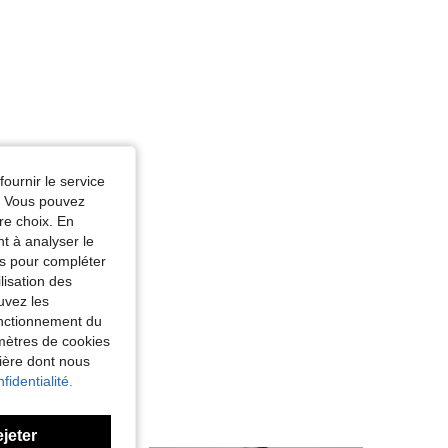
fournir le service
e. Vous pouvez
re choix. En
nt à analyser le
tés pour compléter
lisation des
uvez les
fonctionnement du
amètres de cookies
nière dont nous
fidentialité.
ejeter