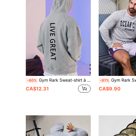
Gym Rark Sweat-shirt à capuche de style boyfriend pour hommes avec cordon de serrage et imprimé lettres. Sweat-shirt-shirt de style boyfriend pour hommes
Gym Rark Sweatshirt de sport à imprimé le
-60%
-61%
CA$12.31
CA$9.90