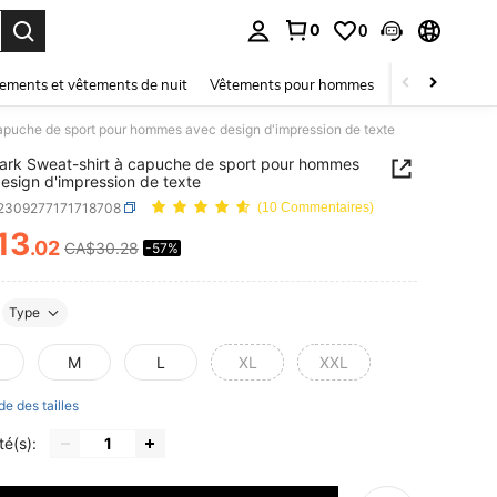
0
0
ouver. Press Enter to select.
ements et vêtements de nuit
Vêtements pour hommes
Enfants
Mai
apuche de sport pour hommes avec design d'impression de texte
rk Sweat-shirt à capuche de sport pour hommes
esign d'impression de texte
t2309277171718708
(10 Commentaires)
13
.02
CA$30.28
-57%
ICE AND AVAILABILITY
Type
M
L
XL
XXL
de des tailles
té(s):