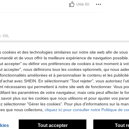
Utile (0)
:
XXL
it’s ok
 cookies et des technologies similaires sur notre site web afin de vous 
andé et de vous offrir la meilleure expérience de navigation possibl
Tout accepter" ou définir vos préférences de cookies à tout moment à vot
Utile (0)
ut accepter", nous définirons tous les cookies optionnels, qui nous aide
es fonctionnalités améliorées et à personnaliser le contenu et les publici
d'achat avec SHEIN. En sélectionnant "Tout rejeter", vous autorisez l'uti
'avis
nt nécessaires qui permettent à notre site web de fonctionner. Vous po
ifiant les paramètres de votre navigateur, mais cela peut affecter le 
 savoir plus sur les cookies que nous utilisons et pour ajuster vos par
lez sélectionner "Gérer les cookies". Pour plus d'informations sur la ma
ées que nous collectons,
cliquez ici pour consulter notre Politique de con
kies
Tout accepter
Tout r