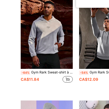
Gym Rark Sweat-shirt à capuche style boyfriend pour hommes avec imprimé de texte à la mode
Gym Rark Sweat-shirt à capuche de sport style boyfriend avec cordon de serrage pour hommes. Sweat-shirt-shirt style bo
-64%
-54%
CA$11.84
CA$12.09