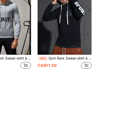
che de sport à cordon de serrage avec imprimé lettres pour hommes
Gym Rark Sweat-shirt à capuche de sport à cordon de serrage avec graphique lettrage pour hommes
-56%
CA$11.39