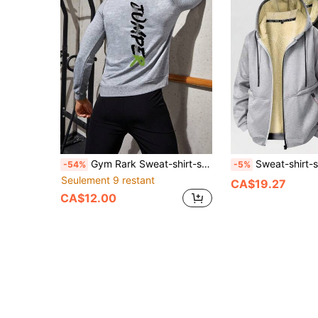
Gym Rark Sweat-shirt-shirt de sport à poche kangourou avec cordon de serrage et motif lettrage pour hommes
Sweat-shirt-shirt à capuche zippé en polaire pour hommes avec doublure en polaire, v
-54%
-5%
Seulement 9 restant
CA$19.27
CA$12.00