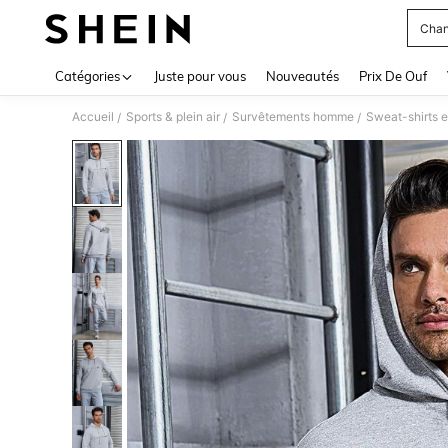
Chan
Use up 
Catégories
Juste pour vous
Nouveautés
Prix De Ouf
Accueil
Sports & plein air
Survêtements homme
Sweat-shirts e
/
/
/