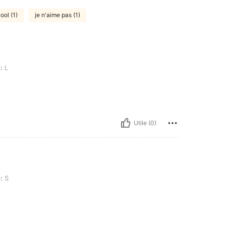
cool (1)
je n'aime pas (1)
:
L
Utile (0)
:
S