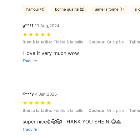
l'amour (1)
bonne qualité (2)
aime la forme (1)
si 
g***1
13 Aug,2024
Bien à la taille: Fidèle à la taille, Couleur: Gris pâle, Taille: L
Bien à la taille:
Fidèle à la taille
Couleur:
Gris pâle
Taille
I love it very much wow
Traduire
K***y
4 Jan,2025
Bien à la taille: Fidèle à la taille, Couleur: Gris pâle, Taille: S
Bien à la taille:
Fidèle à la taille
Couleur:
Gris pâle
Taille
super nice👍🥰🥰 THANK YOU SHEIN 😍🙏
Traduire