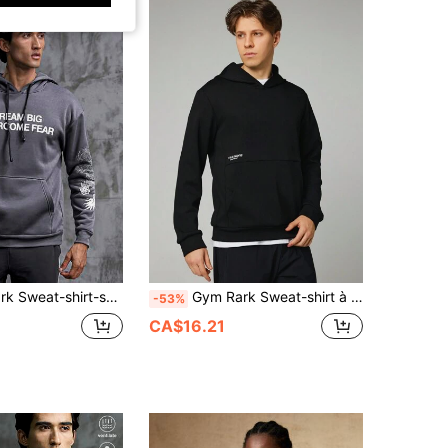
 à cordon de serrage avec poche kangourou et graphique lettrage pour hommes
Gym Rark Sweat-shirt à capuche de sport pour hommes avec imprimé lettres
-53%
CA$16.21