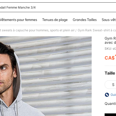
dail Femme Manche 3/4
and down arrow keys to navigate search Dernière recherche and Rechercher et Tr
Vêtements pour femmes
Tenues de plage
Grandes Tailles
Sous-vêt
t sweats à capuche pour hommes, sports et plein air
Gym Rark Sweat-shirt à c
/
Gym Ra
avec d
SKU: s
CA$
PR
Taille
S
Gui
Quanti