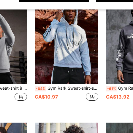
yfriend pour hommes. Vêtements de gym pour hommes. Tenues de sport pour hommes. Vêtements d'entraînement pour hommes.
Gym Rark Sweat-shirt-shirt de sport pour hommes avec imprimé slogan
Gym Rark Sweat-shirt-shirt de sport
-64%
-61%
CA$10.97
CA$13.92