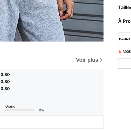
Taill
À Pr
300K
Voir plus
3.80
3.80
3.80
Grand
0%