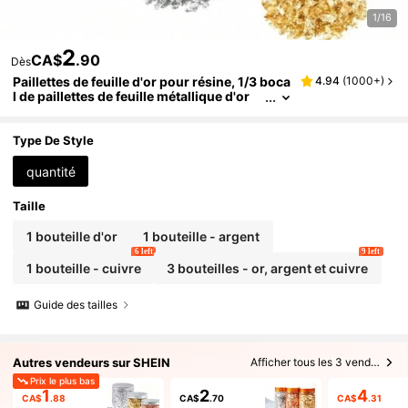
1/16
2
CA$
.90
Dès
Paillettes de feuille d'or pour résine, 1/3 boca
4.94
(
1000+
)
l de paillettes de feuille métallique d'or
d'imitation pour la fabrication de bijoux
en résine, ongles, arts de la peinture, artisan
at, couleurs or, argent, cuivre
Type De Style
quantité
Taille
1 bouteille d'or
1 bouteille - argent
6 left
9 left
1 bouteille - cuivre
3 bouteilles - or, argent et cuivre
Guide des tailles
Autres vendeurs sur SHEIN
Afficher tous les 3 vendeurs
Prix le plus bas
1
2
4
CA$
.88
CA$
.70
CA$
.31