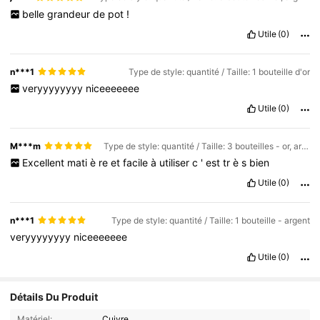
belle
grandeur
de
pot
!
Utile
(0)
n***1
Type de style: quantité / Taille: 1 bouteille d'or
veryyyyyyyy
niceeeeeee
Utile
(0)
M***m
Type de style: quantité / Taille: 3 bouteilles - or, argent et cuivre
Excellent
mati
è
re
et
facile
à
utiliser
c
'
est
tr
è
s
bien
Utile
(0)
n***1
Type de style: quantité / Taille: 1 bouteille - argent
veryyyyyyyy
niceeeeeee
Utile
(0)
Détails Du Produit
Matériel:
Cuivre