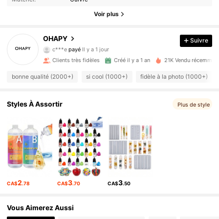
Voir plus
OHAPY
Suivre
1.3K Suiveurs
4.93
c***e
payé
Il y a 1 jour
Clients très fidèles
Créé il y a 1 an
21K Vendu récemmen
1.3K Suiveurs
4.93
bonne qualité (2000+)
si cool (1000+)
fidèle à la photo (1000+)
1.3K Suiveurs
4.93
Styles À Assortir
Plus de style
1.3K Suiveurs
4.93
1.3K Suiveurs
4.93
2
3
3
CA$
.78
CA$
.70
CA$
.50
1.3K Suiveurs
4.93
Vous Aimerez Aussi