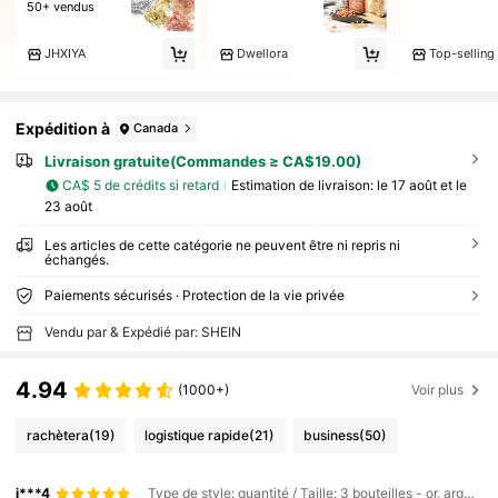
50+ vendus
JHXIYA
Dwellora
Expédition à
Canada
Livraison gratuite(Commandes ≥ CA$19.00)
CA$ 5 de crédits si retard
Estimation de livraison:
le 17 août et le
23 août
Les articles de cette catégorie ne peuvent être ni repris ni
échangés.
Paiements sécurisés · Protection de la vie privée
Vendu par & Expédié par: SHEIN
4.94
(1000+)
Voir plus
rachètera
(19)
logistique rapide
(21)
business
(50)
j***4
Type de style: quantité / Taille: 3 bouteilles - or, argent et cuivre