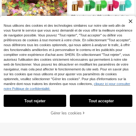
20 couleurs de 20 ml Poudre de mic
a pigment métallique pour résine ép
#10 BEST-SELLERS
de Matériaux pour la fabrication de bijoux, modèle
oxy - Kit d'art en résine époxy - Pou
13
Nous utilisons des cookies et des technologies similaires sur notre site web afin de
CA$
.40
r la fabrication de savon, la fabricati
vous fournir le service que vous avez demandé et de vous offrir la meilleure expérience
5g Feuilles tombées au début de l'a
on de bougies, la teinture et le color
de navigation possible. Vous pouvez "Tout rejeter", "Tout accepter" ou définir vos
2
utomne, paillettes de résine, remplis
ant pour bocaux de bougies
CA$
.20
préférences de cookies à tout moment à votre choix. En sélectionnant "Tout accepter",
sage époxy, paillettes de feuille d'ér
nous définirons tous les cookies optionnels, qui nous aident à analyser le trafic, à offrir
able, papillon, breloques de résine, r
emplisseurs de shaker
des fonctionnalités améliorées et à personnaliser le contenu et les publicités pour
compléter votre expérience d'achat avec SHEIN. En sélectionnant "Tout rejeter", vous
autorisez l'utilisation des cookies strictement nécessaires qui permettent à notre site
web de fonctionner. Vous pouvez les désactiver en modifiant les paramètres de votre
navigateur, mais cela peut affecter le fonctionnement du site web. Pour en savoir plus
sur les cookies que nous utilisons et pour ajuster vos paramètres de cookies
optionnels, veuillez sélectionner "Gérer les cookies". Pour plus d'informations sur la
manière dont nous traitons les données que nous collectons,
cliquez ici pour consulter
notre Politique de confidentialité.
Tout rejeter
Tout accepter
Gérer les cookies
AJOUTER AU PANIER
7
20g de verre concassé violet, matér
iau de remplissage, accessoires de
Clients très fidèles