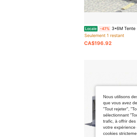
3*6M Tente de Pavillon Pliante avec Fenêtres en PE, Grande Tente de Fête avec Sac de Rangement à Roulettes, Tonnelle Extérieure R
Locale
-47%
Seulement 1 restant
CA$196.92
Nous utilisons des
que vous avez dem
"Tout rejeter", "
sélectionnant "To
trafic, à offrir d
votre expérience 
cookies stricteme