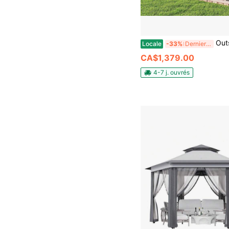
Outsunny Gazebo à toit dur de 12' x 14' avec toit en acier galvan
Locale
-33%
Derniers 2 jours
CA$1,379.00
4-7 j. ouvrés