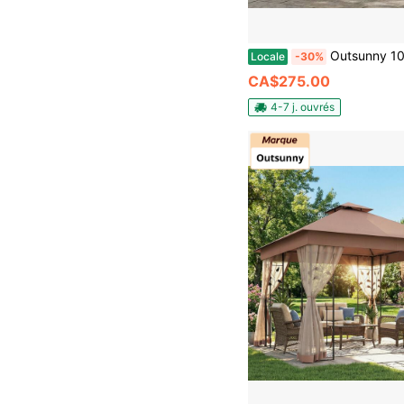
Outsunny 10' X 10' Outdoor Patio Gazebo Canopy With Double Tier Roof, Removable Mes
Locale
-30%
CA$275.00
4-7 j. ouvrés