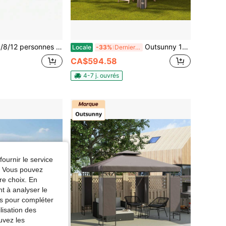
ng gonflable avec fenêtre de toit, tente gonflable 4 saisons coupe-vent et imperméable avec pompe à main, tente à montage facile pour randonnée et camping en plein air
Outsunny 10' X 10' Pavillon à toit dur, Pavillon d'extérieur avec toit en polycarbonate UV60+, rideaux, crochet central et cadre en acier pour jardin, pelouse, cour arrière, terrasse, kaki
Locale
-33%
Derniers 2 jours
CA$594.58
4-7 j. ouvrés
fournir le service
e. Vous pouvez
re choix. En
nt à analyser le
tés pour compléter
lisation des
uvez les