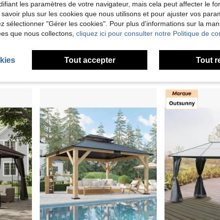
ifiant les paramètres de votre navigateur, mais cela peut affecter le 
 savoir plus sur les cookies que nous utilisons et pour ajuster vos par
lez sélectionner "Gérer les cookies". Pour plus d'informations sur la ma
ÉDUCTION
ées que nous collectons,
cliquez ici pour consulter notre Politique de con
Cordes de Haubanage, Piquets de Sol, Tissu Oxford PVC 600D pour Patio, Pelouse, Jardin
Hardtop Gazebo 12x20 FT With Iron Double Roof And Solid Wood Frame, Heavy-Duty Outdoor Pergola Shelter For Garden, Patio, And Porch Use, Charcoal Gray And Brown Gray Finish
KFFKFF S
Locale
-40%
Locale
-37%
CA$2,329.74
kies
Tout accepter
Tout r
CA$114.97
4-7 j. ouvrés
4-7 j. ouvrés