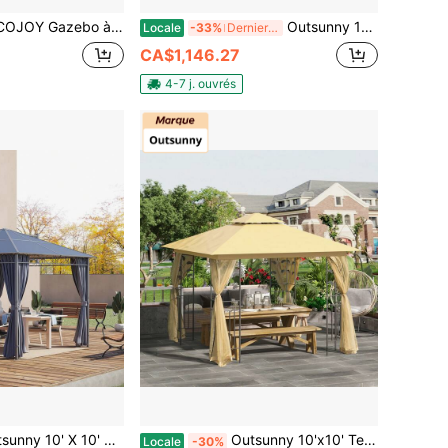
r monté au mur Tonnelles de patio Pergola d'extérieur Auvents de gazebo adossés pour terrasse, véranda, arrière-cour et plus
Outsunny 10' X 13' Pavillon à toit dur avec toit en acier galvanisé, pavillon permanent en aluminium pour l'extérieur avec crochet supérieur, filet et rideaux pour le jardin, la cour arrière, gris foncé
Locale
-33%
Derniers 2 jours
CA$1,146.27
4-7 j. ouvrés
it dur avec toit en polycarbonate, Gazebo de patio extérieur avec cadre en aluminium et rideaux pour jardin, terrasse, arrière-cour, gris foncé
Outsunny 10'x10' Tente de Gazebo Canopée Abri Solaire Extérieur Patio Protection UV avec Toile de Toit à 2 Niveaux en Polyester, Parois Latérales et Cadre en Acier Beige
Locale
-30%