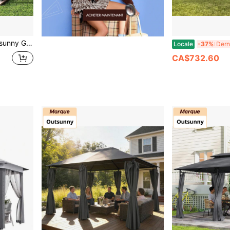
isé, cadre en bois, gazebo permanent extérieur à double toit avec crochet au plafond pour patio, jardin, arrière-cour, noyer clair
Locale
-37%
CA$732.60