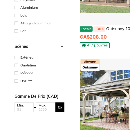
Aluminium
bois
Alliage d'aluminium
Outsunny 10' X 13' Pavillon de jardin de patio extérieur, abri de jardin, tente 
Locale
-30%
Fer
CA$208.00
4-7 j. ouvrés
Scènes
Extérieur
Quotidien
Ménage
D'Autre
Gamme De Prix (CAD)
Min:
Max:
Ok