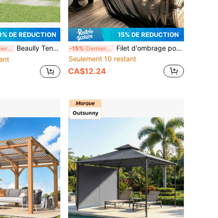
9% DE RÉDUCTION
15% DE RÉDUCTION
Beaully Tente de Canopée Pop Up avec 4 parois latérales amovibles, sac de transport et haubans, Canopée portable imperméable 10x10ft, pour le camping, les fêtes et événements en plein air
Filet d'ombrage pour patio, filet de jardin, filet anti-moustiques pour cour/patio, filet de tonnelle, filet de lutte contre les nuisibles pour plantes DIY, filet de séparation pour balcon - Ce filet d'ombrage extérieur peut protéger les plantes de cour, les plantes d'extérieur, les légumes, les patios, les balcons et les plateformes. Il peut également servir de clôture d'intimité, offrant une ombre uniforme pour les jardins et les espaces extérieurs. Filet d'Halloween
Derniers 2 jours
-15%
Derniers 2 jours
Seulement 10 restant
ant
CA$12.24