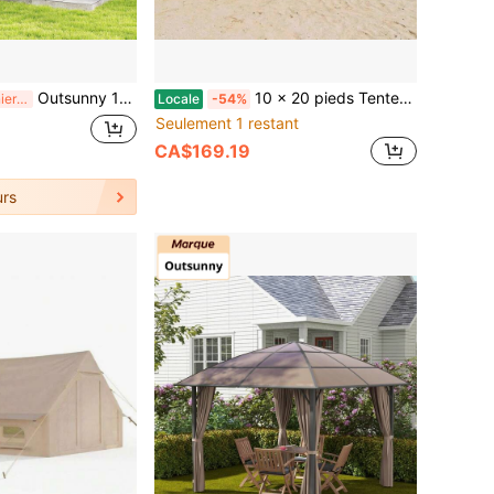
Outsunny 10' X 13' Pavillon de Patio, Pavillon de Plein Air à Double Toit avec Rideaux, Cadre Métallique unicolore pour Jardin, Pelouse, Cour Arrière et Terrasse, Gris
10 x 20 pieds Tente de Pavillon Pliante Robuste, Tente de Plein Air Commerciale Facile à Monter avec Cadre en Acier et Tissu Oxford Imperméable et Anti-UV, Hauteur Réglable, Tentes pour Fêtes, Mariages, Plage et Événements
Derniers 2 jours
Locale
-54%
Seulement 1 restant
CA$169.19
rs