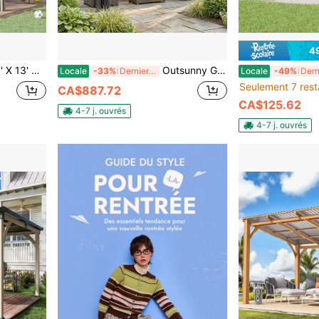
4
de fête avec cadre en acier et rideaux, kaki
Outsunny Gazebo de patio de 13' x 10', abri de jardin extérieur à double toit avec rideaux, moustiquaires et cadre en aluminium pour jardin, pelouse, cour arrière et terrasse, noir
Locale
-33%
Derniers 2 jours
Locale
-49%
Seulement 7 rest
CA$887.72
CA$125.62
4-7 j. ouvrés
4-7 j. ouvrés