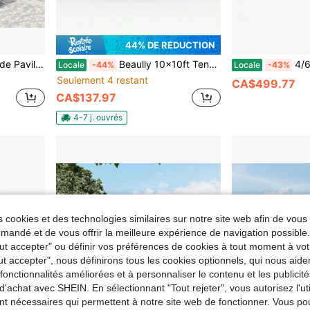
44% DE RÉDUCTION
obuste avec Parois Amovibles, Abri Imperméable pour Événements, Jardin et Mariage
Beaully 10x10ft Tente de Canopée Extérieure Facile à Monter Avec 4 Parois Latérales Amovibles, Sac de Transport et Haubans, Canopée Portable Imperméable, Pour le Camping, les Fêtes et Événements Extérieurs
4/6/8/12 personnes Tente de campi
Locale
-44%
Locale
-43%
Seulement 4 restant
CA$499.77
CA$137.97
4-7 j. ouvrés
 cookies et des technologies similaires sur notre site web afin de vous 
andé et de vous offrir la meilleure expérience de navigation possibl
Tout accepter" ou définir vos préférences de cookies à tout moment à vot
ut accepter", nous définirons tous les cookies optionnels, qui nous aide
es fonctionnalités améliorées et à personnaliser le contenu et les publici
d'achat avec SHEIN. En sélectionnant "Tout rejeter", vous autorisez l'uti
nt nécessaires qui permettent à notre site web de fonctionner. Vous po