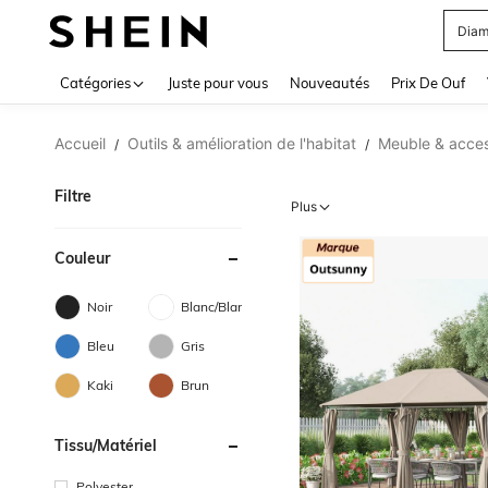
Blou
Use up 
Catégories
Juste pour vous
Nouveautés
Prix De Ouf
Accueil
Outils & amélioration de l'habitat
Meuble & acces
/
/
Filtre
Plus
Couleur
Noir
Blanc/Blanche
Bleu
Gris
Kaki
Brun
Tissu/matériel
Polyester