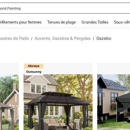
se Femme Chic
and down arrow keys to navigate search Dernière recherche and Rechercher et Tr
Vêtements pour femmes
Tenues de plage
Grandes Tailles
Sous-vêt
soires de Patio
Auvents, Gazebos & Pergolas
Gazebo
/
/