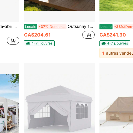
és avec Sac de Transport - Tentes de Pavillon pour Patio
Outsunny 10' X 13' Pavillon de jardin de patio extérieur Gazebo Abri de jardin Tente de fête Abri Ombre solaire d'été avec cadre en acier et rideaux, gris foncé
Locale
-37%
Derniers 2 jours
Locale
-33%
CA$204.61
CA$241.30
4-7 j. ouvrés
4-7 j. ouvrés
1
autres vendeu