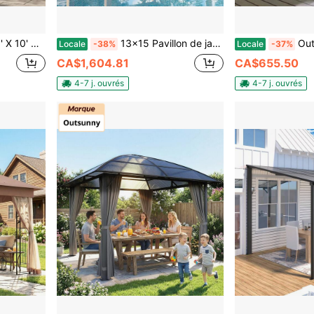
h Curtains, Display Shelves, Top Hooks, Coffee
13x15 Pavillon de jardin extérieur avec double toit en fer et cadre en bois robuste, pavillon résistant aux intempéries pour patio, cour arrière, garage et rassemblements sur la pelouse
Outsunny 10' X 13' Pavillon de
Locale
-38%
Locale
-37%
CA$1,604.81
CA$655.50
4-7 j. ouvrés
4-7 j. ouvrés