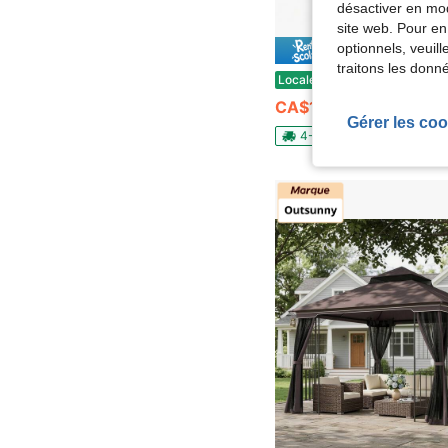
désactiver en mod
site web. Pour en
optionnels, veuil
43% DE R
traitons les donn
Beaully Tente de Gazebo Pop-Up Extérieure 12x12 Ft avec Sac de Transport Portable, Auvent de Protection Solaire à 6 Côtés, Poteaux en Fibre, 
Locale
-43%
CA$184.25
Gérer les coo
4-7 j. ouvrés