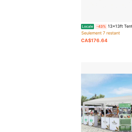
13x13ft Tente-abri de Pavillon Tout Temps avec Moustiquaire - Abri Solaire en Acier Robuste à 6 Côt
Locale
-43%
Seulement 7 restant
CA$176.64