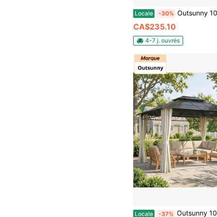
Outsunny 10'x10' Tente de Pavillon de Jardin Extérieur Abri Solaire Protection UV avec Toile de Toit à 2 Ni
Locale
-30%
CA$235.10
4-7 j. ouvrés
Outsunny 10' X 12' Tonnelle de jardin extérieure, Gazebo à double toit en polycarbonate avec structure en acier, fi
Locale
-37%