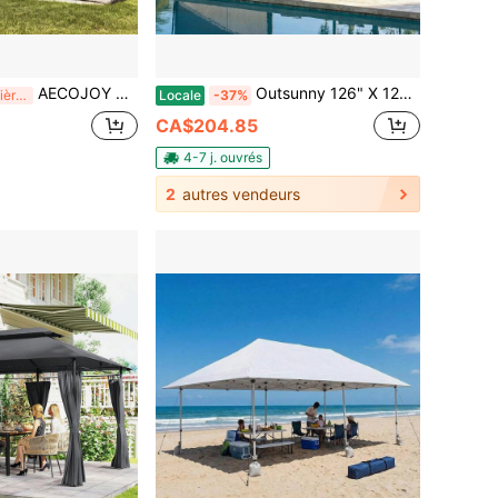
AECOJOY Gazebo en bois pour l'extérieur, Pergolas et Gazebos en cèdre à appentis avec toit dur montés au mur, Auvents robustes pour patio, terrasses, arrière-cour
Outsunny 126" X 126" Gazebo de patio, Gazebo de plein air à double toit, avec auvent extensible, structure en acier pour la cour, la terrasse, le jardin, gris foncé
Dernières 6 heures
Locale
-37%
CA$204.85
4-7 j. ouvrés
2
autres vendeurs