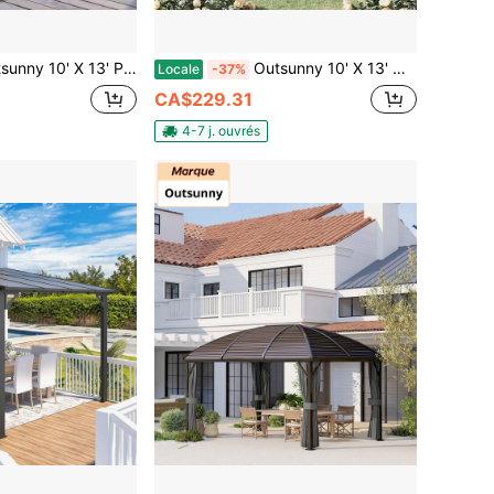
 patio en aluminium avec toit en polycarbonate. Tonnelle de jardin, tente de fête, abri extérieur avec rideaux en maille et parois latérales - Gris
Outsunny 10' X 13' Gazebo d'extérieur, Gazebo de patio à double toit avec abri à moustiquaire et cadre décoratif pour jardin, pelouse, cour arrière et terrasse, Gris
Locale
-37%
CA$229.31
4-7 j. ouvrés