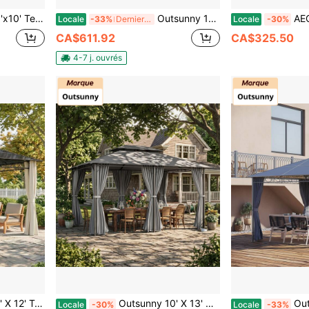
veaux en Polyester, Parois Latérales et Cadre en Acier, Marron Foncé
Outsunny 10' X 10' Gazebo à toit dur, Tonnelle de jardin avec toit en polycarbonate anti-UV50+, rideaux, crochet central et structure en acier pour jardin, pelouse, terrasse, gris clair
AECOJOY Gazebo à toit du
Locale
-33%
Derniers 2 jours
Locale
-30%
CA$611.92
CA$325.50
4-7 j. ouvrés
lets et rideaux, pour jardin, pelouse, cour arrière et terrasse, Beige
Outsunny 10' X 13' Pavillon de patio, Tonnelle de jardin extérieure à 2 niveaux avec rideaux, gris foncé
Outsunny 10' X 10' Gazebo à to
Locale
-30%
Locale
-33%