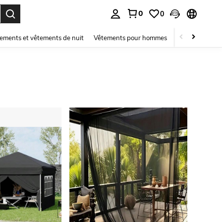
0
0
ouver. Press Enter to select.
ements et vêtements de nuit
Vêtements pour hommes
Enfants
Mai