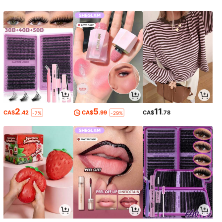
2
5
11
CA$
.42
CA$
.99
CA$
.78
-7%
-29%