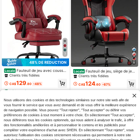
7
Clients très fidèles
48% DE RÉDUCTION
8
Seulement 3 restant
Clients très fidèles
Clients très fidèles
Fauteuil de jeu avec coussin
Fauteuil de jeu, siège de jeu
Locale
Locale
lombaire massant, revêtement en fe
vidéo ergonomique avec rotation à
Seulement 3 restant
Seulement 3 restant
Clients très fidèles
utre respirant, inclinaison de 90 à 1
360° et massage lombaire, chaise
Clients très fidèles
129
124
35°, accoudoirs articulés, repose-pi
d'ordinateur avec coussin en PU po
CA$
.80
-48%
CA$
.60
-67%
Seulement 3 restant
eds, fauteuil de bureau ergonomiqu
ur adultes, usage domestique et au
4-7 j. ouvrés
4-7 j. ouvrés
e pour adultes
bureau, noir et rouge
Nous utilisons des cookies et des technologies similaires sur notre site web afin de
vous fournir le service que vous avez demandé et de vous offrir la meilleure expérience
de navigation possible. Vous pouvez "Tout rejeter", "Tout accepter" ou définir vos
préférences de cookies à tout moment à votre choix. En sélectionnant "Tout accepter",
nous définirons tous les cookies optionnels, qui nous aident à analyser le trafic, à offrir
des fonctionnalités améliorées et à personnaliser le contenu et les publicités pour
compléter votre expérience d'achat avec SHEIN. En sélectionnant "Tout rejeter", vous
autorisez l'utilisation des cookies strictement nécessaires qui permettent à notre site