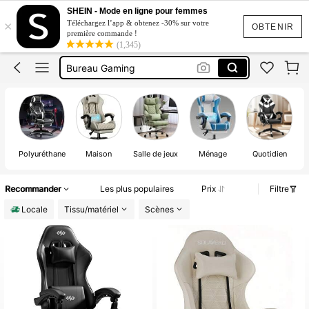
Chaise De Bureau
SHEIN - Mode en ligne pour femmes
×
Téléchargez l’app & obtenez -30% sur votre
Chaise Gaming
OBTENIR
première commande !
(1,345)
Chaise De Gaming
Bureau Gaming
Table De Bureau
Chaise De Bureau
Polyuréthane
Maison
Salle de jeux
Ménage
Quotidien
Recommander
Les plus populaires
Prix
Filtre
Locale
Tissu/matériel
Scènes