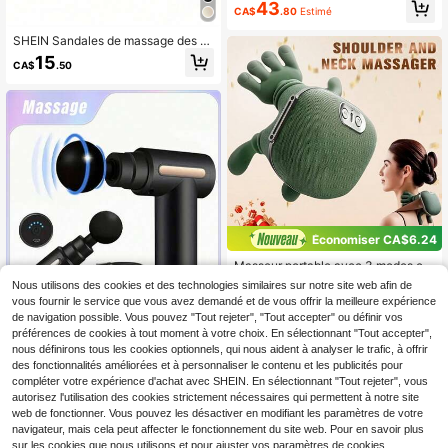
43
ds rechargeable USB sans fil, conç
CA$
.80
Estimé
u pour le cou, les épaules, le dos et l
es bras - Idéal pour le bureau, la ma
SHEIN Sandales de massage des p
ison et les voyages - Structure en p
oints d'acupression pour les pieds, s
15
CA$
.50
lastique durable, confortable pour u
andales de réflexologie thérapeutiq
ne utilisation au bureau, conception
ue pour le massage des points d'ac
ergonomique, appareil fiable, outil d
upression des pieds, soulagement d
omestique
e la douleur de la voûte plantaire Sh
iatsu, convient aux hommes et aux f
emmes, cadeaux personnalisés pou
r les amis, cadeaux pour la fête des
mères, meilleurs cadeaux de la jour
née
Économiser CA$6.24
Masseur portable avec 3 modes et
37
2 réglages de température, convien
CA$
.36
Nous utilisons des cookies et des technologies similaires sur notre site web afin de
t pour le cou, les épaules, le dos et l
-14%
Derniers 2 jours
vous fournir le service que vous avez demandé et de vous offrir la meilleure expérience
es jambes, masseur en plastique du
de navigation possible. Vous pouvez "Tout rejeter", "Tout accepter" ou définir vos
rable, rechargeable par USB, parfait
préférences de cookies à tout moment à votre choix. En sélectionnant "Tout accepter",
pour une utilisation au bureau, cade
au parfait pour les parents, masseur
nous définirons tous les cookies optionnels, qui nous aident à analyser le trafic, à offrir
électrique d'acupression
des fonctionnalités améliorées et à personnaliser le contenu et les publicités pour
compléter votre expérience d'achat avec SHEIN. En sélectionnant "Tout rejeter", vous
Masseur électrique rechargeable U
autorisez l'utilisation des cookies strictement nécessaires qui permettent à notre site
11
SB avec 4 têtes de massage, mass
CA$
.13
web de fonctionner. Vous pouvez les désactiver en modifiant les paramètres de votre
eur pour les tissus profonds pour un
-30%
Derniers 2 jours
navigateur, mais cela peut affecter le fonctionnement du site web. Pour en savoir plus
e utilisation à la maison et en voyag
e, 6 niveaux d'intensité pour le soul
sur les cookies que nous utilisons et pour ajuster vos paramètres de cookies