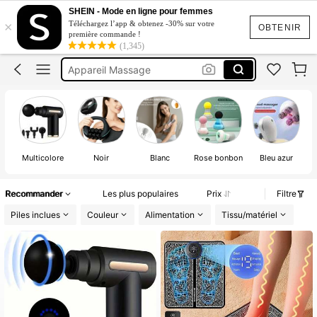
Vibromasseur
SHEIN - Mode en ligne pour femmes
×
Téléchargez l’app & obtenez -30% sur votre
Massage
OBTENIR
première commande !
(1,345)
Vibrators
Appareil Massage
Vibration
Vibromasseur
Multicolore
Noir
Blanc
Rose bonbon
Bleu azur
Recommander
Les plus populaires
Prix
Filtre
Piles inclues
Couleur
Alimentation
Tissu/matériel