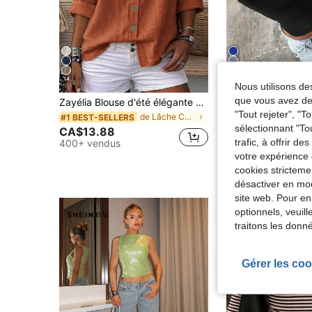
14
25
Nous utilisons des
que vous avez dem
Zayélia Blouse d'été élégante et simple en tissu lisse pour femme, chemise de travail
Floreya
"Tout rejeter", "
de Lâche Chemisiers pour femmes
#1 BEST-SELLERS
sélectionnant "To
CA$13.88
(1000+
trafic, à offrir d
400+ vendus
CA$10.58
900+ vendus
votre expérience 
Estimé
cookies stricteme
désactiver en mod
site web. Pour en
optionnels, veuil
traitons les donn
Gérer les coo