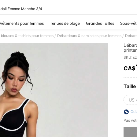
dail Femme Manche 3/4
and down arrow keys to navigate search Dernière recherche and Rechercher et Tr
Vêtements pour femmes
Tenues de plage
Grandes Tailles
Sous-vêt
 blouses & t-shirts pour femmes
Débardeurs & camisoles pour femmes
/
/
Débard
printe
sexy Y
SKU: s
décontr
musiqu
CA$
PR
Taille
US 
Gui
Pas votr
Désolés,