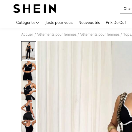
Chan
Use up 
Catégories
Juste pour vous
Nouveautés
Prix De Ouf
Accueil
Vêtements pour femmes
Vêtements pour femmes
Tops,
/
/
/