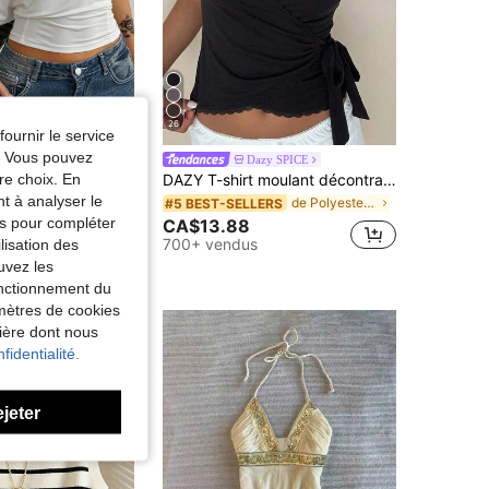
26
fournir le service
e. Vous pouvez
olane
Dazy SPICE
re choix. En
Coolane T-shirt asymétrique à la taille cintrée pour femmes, idéal pour tous les jours, les concerts, les raves et le style Y2K
DAZY T-shirt moulant décontracté pour femmes avec taille cintrée, empiècement contrasté et bordure en dentelle, style resort & street, printemps & été Y2K vacances
nt à analyser le
de Polyester T-shirts du jour
#5 BEST-SELLERS
tés pour compléter
CA$13.88
700+ vendus
lisation des
uvez les
fonctionnement du
amètres de cookies
nière dont nous
fidentialité.
ejeter