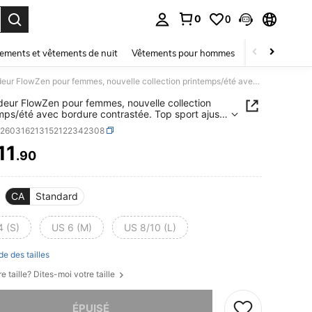
0
0
ouver. Press Enter to select.
ements et vêtements de nuit
Vêtements pour hommes
Enfants
Mai
Débardeur FlowZen pour femmes, nouvelle collection printemps/été avec bordure contrastée. Top sport ajusté sexy Y2K, chic et élégant. Convient pour le quotidien, décontracté, streetwear, sorties, fêtes, festivals de musique, rentrée scolaire, extérieur, yoga, Saint-Valentin
eur FlowZen pour femmes, nouvelle collection
mps/été avec bordure contrastée. Top sport ajusté
2K, chic et élégant. Convient pour le quotidien,
z260316213152122342308
acté, streetwear, sorties, fêtes, festivals de
e, rentrée scolaire, extérieur, yoga, Saint-Valentin
11
.90
ICE AND AVAILABILITY
CA
Standard
4 (S)
US 6 (M)
US 8/10 (L)
de des tailles
e taille? Dites-moi votre taille
 ce produit est épuisé.
ÉPUISÉ