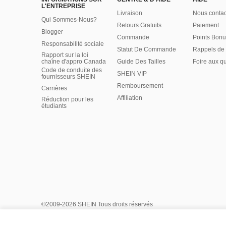
L'ENTREPRISE
Livraison
Nous contac
Qui Sommes-Nous?
Retours Gratuits
Paiement
Blogger
Commande
Points Bonu
Responsabilité sociale
Statut De Commande
Rappels de 
Rapport sur la loi
chaîne d'appro Canada
Guide Des Tailles
Foire aux q
Code de conduite des
SHEIN VIP
fournisseurs SHEIN
Remboursement
Carrières
Affiliation
Réduction pour les
étudiants
©2009-2026 SHEIN Tous droits réservés
Centre de confidentialité
Politique de confidentialité & cookies