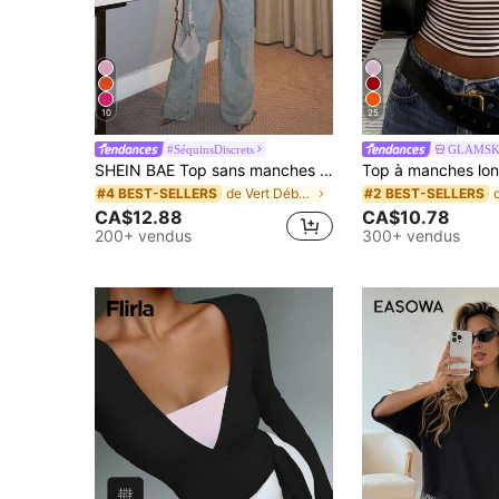
10
25
#SéquinsDiscrets
GLAMSK
SHEIN BAE Top sans manches à sequins pour femmes, convenant pour les festivals de musique, les sorties de nuit et les fêtes nocturnes en été
de Vert Débardeurs et camisoles pour femmes
#4 BEST-SELLERS
#2 BEST-SELLERS
CA$12.88
CA$10.78
200+ vendus
300+ vendus