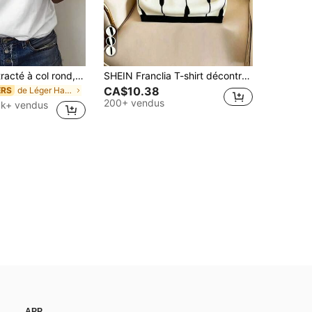
T-shirt décontracté à col rond, manches courtes, imprimé de lettres colorées, pour femmes. Blanc, style vacances, été
SHEIN Franclia T-shirt décontracté polyvalent à col rond et manches courtes pour femmes, avec couleurs contrastées
CA$10.38
de Léger Hauts, chemisiers et t-shirts pour femmes
ERS
200+ vendus
1k+ vendus
APP