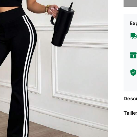
Exp
Descr
Taill