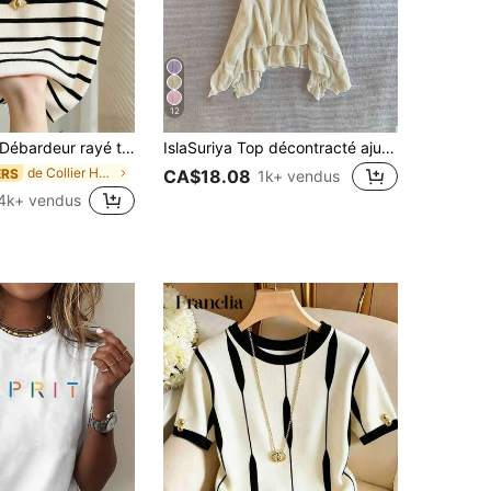
12
 tricoté col élégant et décontracté pour femmes
IslaSuriya Top décontracté ajusté à col noué et froncé pour femmes
de Collier Hauts, chemisiers et t-shirts pour femm
ERS
CA$18.08
1k+ vendus
.4k+ vendus