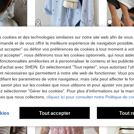
6
21
 cookies et des technologies similaires sur notre site web afin de vous 
andé et de vous offrir la meilleure expérience de navigation possibl
Chemise à rayures et blocs de couleurs avec boutons devant pour femmes, tenue décontractée de printemps, chic & élégante
Co
Tout accepter" ou définir vos préférences de cookies à tout moment à vot
Débardeur à col carré Floreya pour femmes, top court sans manches coupe slim décontracté, polyvalent pour l'été, l'automne & le printemps, noir, esthétique Clean Girl
de Polyester Chemisiers pour femmes
#3 BEST-SELLERS
ut accepter", nous définirons tous les cookies optionnels, qui nous aide
CA$17.88
)
CA$17.78
600+ vendus
es fonctionnalités améliorées et à personnaliser le contenu et les publici
800+ vendus
d'achat avec SHEIN. En sélectionnant "Tout rejeter", vous autorisez l'uti
nt nécessaires qui permettent à notre site web de fonctionner. Vous po
ifiant les paramètres de votre navigateur, mais cela peut affecter le 
 savoir plus sur les cookies que nous utilisons et pour ajuster vos par
lez sélectionner "Gérer les cookies". Pour plus d'informations sur la ma
ées que nous collectons,
cliquez ici pour consulter notre Politique de con
kies
Tout accepter
Tout r