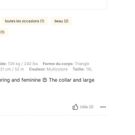
toutes les occasions (1)
beau (2)
(1)
 kg / 240 lbs, Forme du corps: Triangle, Buste: 113 cm / 44.5 in, Taille: 105 cm / 41 i
ids:
109 kg / 240 lbs
Forme du corps:
Triangle
31 cm / 52 in
Couleur:
Multicolore
Taille:
1XL
ering and feminine 😍 The collar and large
Utile (2)