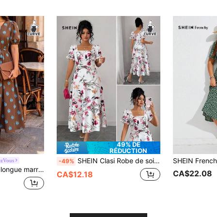
49% DE
RÉDUCTION
SHEIN Clasi Robe de soirée décontractée à imprimé floral pour femmes grandes tailles
zVous
-49%
aliste, polyvalente pour sorties, trajets, business, mode élégante romantique, rendez-vous, style vintage street français, plage et vacances, printemps, été, automne, nouvelle collection
CA$22.08
CA$12.18