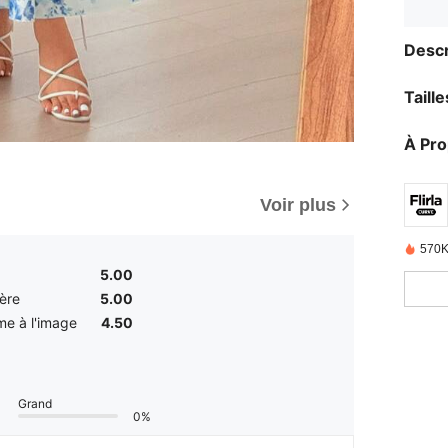
Descr
Taill
À Pr
Voir plus
570K
5.00
ère
5.00
e à l'image
4.50
Grand
0%