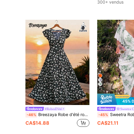
300+ vendus
24
45% 
#RobesD'été
Sweetra
Breezaya Robe d'été romantique à fleurs et col en V pour femmes grandes tailles, robe maxi à taille élastique et volants, convient pour les vacances à la plage et les voyages. Robes d'été pour femmes, robes à fleurs pour femmes, robes décontracté pour femmes, robes de vacances pour femmes, robes de printemps pour femmes
Sweetra Robe patineuse mi-longue élégante, vintage et romantique pour femmes grandes tailles, av
-46%
-45%
CA$14.88
CA$21.11