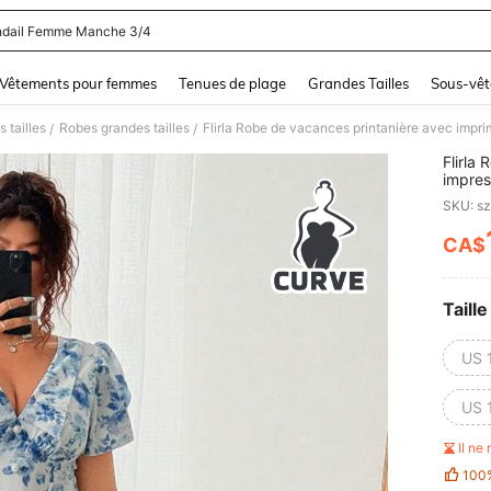
dail Femme Manche 3/4
and down arrow keys to navigate search Dernière recherche and Rechercher et Tr
Vêtements pour femmes
Tenues de plage
Grandes Tailles
Sous-vêt
 tailles
Robes grandes tailles
/
/
Flirla
impres
taille
SKU: s
et mul
CA$
PR
Taille
US 
US 
Il ne
100