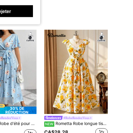
ejeter
30% DE
RÉDUCTION
eRendezVous
#RobeRendezVous
mple, col en V, ourlet asymétrique, imprimé aléatoire, fente ouverte, avec ceinture pour femmes
Rometta Robe longue tissée pour femmes grandes tailles, nouvelle collection d'été, jaune rose, style vintage, encolure cœur, taille évasée, silhouette amincissante, élégante, jupe froncée ample..Convient pour le port décontracté.Vacances à la plage.Voyage en ville ancienne.Rendez-vous
NEW
CA$28.28