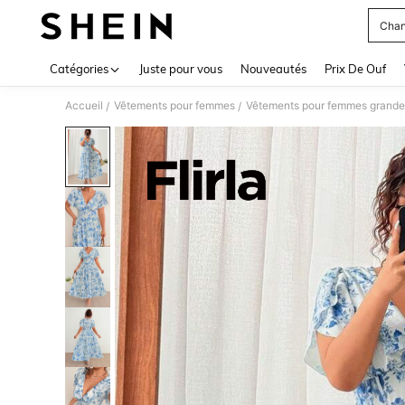
Chan
Use up 
Catégories
Juste pour vous
Nouveautés
Prix De Ouf
Accueil
Vêtements pour femmes
Vêtements pour femmes grandes
/
/