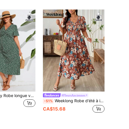
SHEIN Frenchy Robe longue verte à col V à manches courtes avec imprimé floral bohème, pour grande taille. Idéale pour les vacances d'été.
#FleursAnciennes
Weeklong Robe d'été à imprimé floral, col V, taille froncée, manches bouffantes. Style décontracté, élégant, rétro français, idéal pour les vacances et les déplacements
-51%
CA$15.68