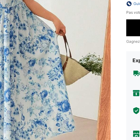
Gui
Pas votr
Gagnez
Exp