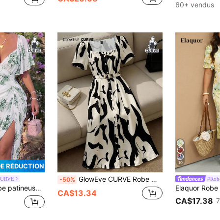
60+ vendus
10
DE RÉDUCTION
GlowEve CURVE Robe mi-longue évasée à la mode pour femmes, design croisé, col carré, imprimé floral, manches courtes, grande taille, pour l'été
 CURVE
#Rob
-50%
ec col carré, imprimé floral en mousseline de soie, volants à l'ourlet, manches courtes
CA$13.34
CA$17.38
7