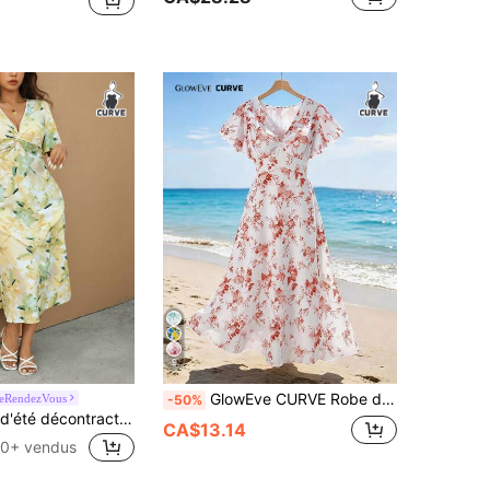
9
GlowEve CURVE Robe d'été pour femme grande taille, imprimé floral petit motif, style pastoral élégant, fraîche et à la mode pour les vacances
eRendezVous
-50%
Elaquor Robe d'été décontractée et élégante à encolure en V, grande taille
CA$13.14
0+ vendus