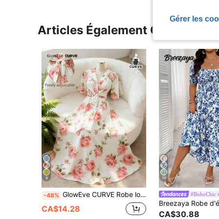
Gérer les coo
Articles Également Consultés
9
16
GlowEve CURVE Robe longue évasée à encolure en V, manches courtes à volants et taille nouée pour femmes de grande taille, pour un port quotidien élégant
#BohoChic
-48%
CA$14.28
CA$30.88