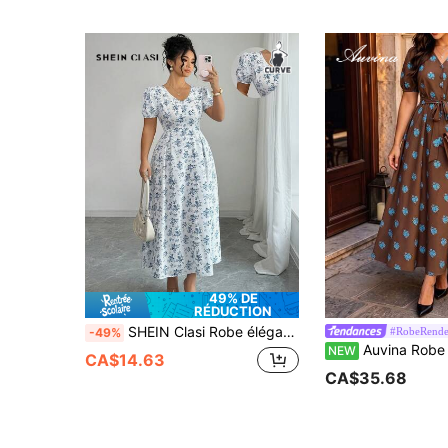
49% DE
RÉDUCTION
SHEIN Clasi Robe élégante à col en V, manches bouffantes et imprimé floral pour femmes grandes tailles
#RobeRende
-49%
Auvina Robe longue marron pour femme grande taille, imprimé floral multicolore, col V, boutons décoratifs, manches bouffantes, taille cintrée avec ceinture, silhouette trapèze, style décontracté minim
NEW
CA$14.63
CA$35.68