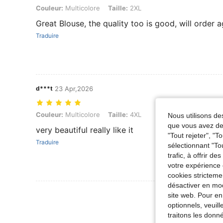
Couleur: Multicolore, Taille: 2XL
Couleur:
Multicolore
Taille:
2XL
Great Blouse, the quality too is good, will order ag
Traduire
d***t
23 Apr,2026
Couleur: Multicolore, Taille: 4XL
Couleur:
Multicolore
Taille:
4XL
Nous utilisons des
que vous avez dem
very beautiful really like it
"Tout rejeter", "
Traduire
sélectionnant "To
trafic, à offrir d
votre expérience 
cookies stricteme
désactiver en mod
Voir Plus D
site web. Pour en
optionnels, veuil
traitons les donn