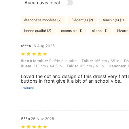
Aucun avis local
étanchéité modérée (2)
Élégant(e) (2)
féminin(e) (1)
bonne qualité (2)
extensible (1)
si cool (1)
bizarre 
s***s
16 Aug,2025
Bien à la taille: Fidèle à la taille, Taille: 165 cm / 65 in, Poids: 109
Bien à la taille:
Fidèle à la taille
Taille:
165 cm / 65 in
Po
Buste:
113 cm / 44.5 in
Taille:
105 cm / 41 in
Hanches:
1
Loved the cut and design of this dress! Very flatt
buttons in front give it a bit of an school vibe..
Traduire
i***n
26 Nov,2025