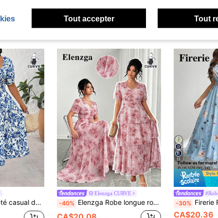
kies
Tout accepter
Tout r
11
Elenzga CURVE
#Rob
Breezaya Robe d'été casual de villégiature à col carré pour femmes grandes tailles
Elenzga Robe longue romantique élégante en mousseline à col V, motif floral feuille de lotus, à volants superposés, pour femme, printemps et été, convient pour les fêtes, les rendez-vous, les festivals de musique, robe élégante pour sortir
Firerie Robe d'été pour grandes tailles, a
-40%
-30%
CA$20.36
CA$20.08