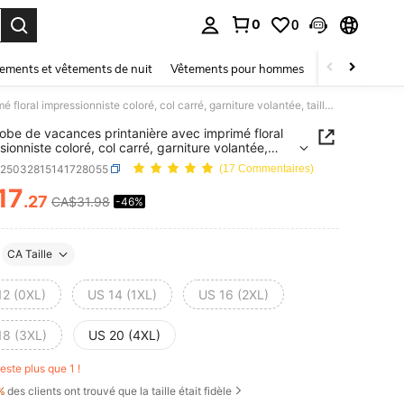
0
0
ouver. Press Enter to select.
ements et vêtements de nuit
Vêtements pour hommes
Enfants
Mai
Flirla Robe de vacances printanière avec imprimé floral impressionniste coloré, col carré, garniture volantée, taille ajustée, manches bouffantes, jupe évasée élégante et multicouche
 Robe de vacances printanière avec imprimé floral
sionniste coloré, col carré, garniture volantée,
 ajustée, manches bouffantes, jupe évasée élégante
z25032815141728055
(17 Commentaires)
ticouche
17
.27
CA$31.98
-46%
ICE AND AVAILABILITY
CA Taille
12 (0XL)
US 14 (1XL)
US 16 (2XL)
18 (3XL)
US 20 (4XL)
 reste plus que 1 !
%
des clients ont trouvé que la taille était fidèle