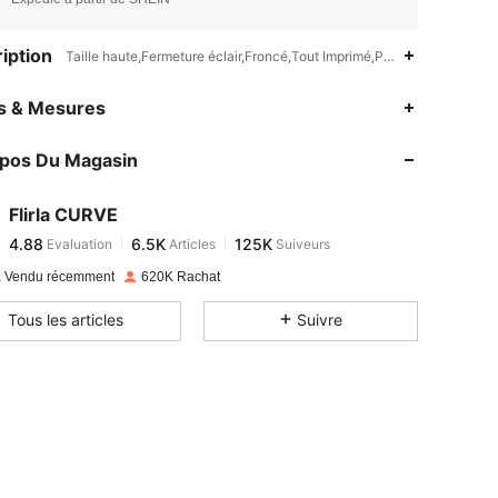
iption
Taille haute,Fermeture éclair,Froncé,Tout Imprimé,Plantes,Imprimés al
4.88
6.5K
125K
es & Mesures
opos Du Magasin
4.88
6.5K
125K
Flirla CURVE
4.88
6.5K
125K
Evaluation
Articles
Suiveurs
e***0
payé
Il y a 1 jour
 Vendu récemment
620K Rachat
4.88
6.5K
125K
Tous les articles
Suivre
4.88
6.5K
125K
4.88
6.5K
125K
4.88
6.5K
125K