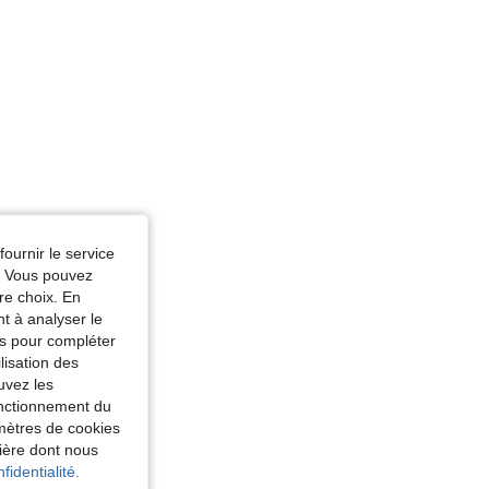
fournir le service
e. Vous pouvez
re choix. En
nt à analyser le
tés pour compléter
lisation des
uvez les
fonctionnement du
amètres de cookies
nière dont nous
fidentialité.