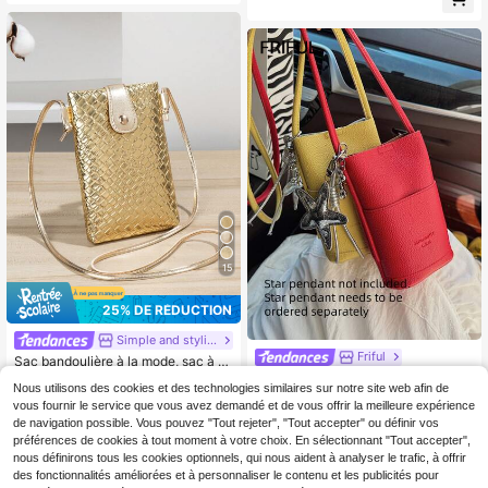
val irrésistible, fermeture magnétiqu
polyvalent Ins pour les vacances & l
e, pompon décoratif uni
es essentiels de vacances à la plag
e, Vacationcore
15
25% DE RÉDUCTION
Simple and stylish classic women's bag
Friful
Sac bandoulière à la mode, sac à é
4
paule multifonction, portefeuille de
FRIFUL Sac à bandoulière polyvale
CA$
.65
-25%
Estimé
Nous utilisons des cookies et des technologies similaires sur notre site web afin de
vacances à la plage pour femmes, a
nt et portable de couleur unie pour f
#8 BEST-SELLERS
de Sac seau Femmes Crossbody
ccessoires de plage, portefeuille de
vous fournir le service que vous avez demandé et de vous offrir la meilleure expérience
emmes, design grande capacité, co
50+ vendus
voyage, automne
nvient pour le travail, les déplacem
de navigation possible. Vous pouvez "Tout rejeter", "Tout accepter" ou définir vos
4
CA$
.70
Estimé
ents, les voyages d'affaires, les ach
préférences de cookies à tout moment à votre choix. En sélectionnant "Tout accepter",
ats, les bagages de voyage. Peut é
nous définirons tous les cookies optionnels, qui nous aident à analyser le trafic, à offrir
galement être offert en cadeau aux
des fonctionnalités améliorées et à personnaliser le contenu et les publicités pour
petites amies (le pendentif étoile