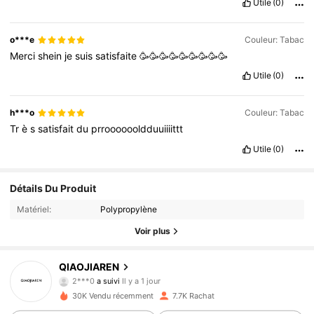
Utile
(0)
o***e
Couleur: Tabac
Merci
shein
je
suis
satisfaite
🥳🥳🥳🥳🥳🥳🥳🥳🥳
Utile
(0)
h***o
Couleur: Tabac
Tr
è
s
satisfait
du
prrooooooldduuiiiittt
Utile
(0)
Détails Du Produit
Matériel:
Polypropylène
Voir plus
4.1K Suiveurs
4.90
QIAOJIAREN
2***0
a suivi
Il y a 1 jour
e***b
est en train de naviguer
30K Vendu récemment
7.7K Rachat
4.1K Suiveurs
4.90