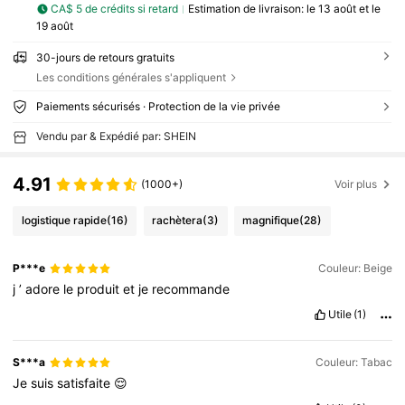
CA$ 5 de crédits si retard
Estimation de livraison:
le 13 août et le
19 août
30-jours de retours gratuits
Les conditions générales s'appliquent
Paiements sécurisés · Protection de la vie privée
Vendu par & Expédié par: SHEIN
4.91
(1000+)
Voir plus
logistique rapide
(16)
rachètera
(3)
magnifique
(28)
P***e
Couleur: Beige
j
’
adore
le
produit
et
je
recommande
Utile
(1)
S***a
Couleur: Tabac
Je
suis
satisfaite
😌