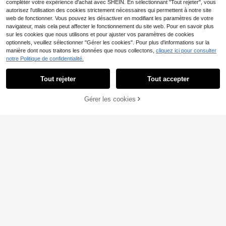
compléter votre expérience d'achat avec SHEIN. En sélectionnant "Tout rejeter", vous
n'est pas inclus, il doit être acheté s
autorisez l'utilisation des cookies strictement nécessaires qui permettent à notre site
éparément)
web de fonctionner. Vous pouvez les désactiver en modifiant les paramètres de votre
navigateur, mais cela peut affecter le fonctionnement du site web. Pour en savoir plus
sur les cookies que nous utilisons et pour ajuster vos paramètres de cookies
optionnels, veuillez sélectionner "Gérer les cookies". Pour plus d'informations sur la
manière dont nous traitons les données que nous collectons,
cliquez ici pour consulter
notre Politique de confidentialité.
Tout rejeter
Tout accepter
Gérer les cookies
AJOUTER AU PANIER
TUU
Sac bandoulière pour téléphone sty
20% DE RÉDUCTION
le coréen pour femmes 2026 nouve
Seulement 7 restant
au mini sac tressé ajouré sac de ma
EMERY ROSE Nouveau sac tressé e
9
CA$
.86
-6%
rche polyvalent d'été
n paille pour femmes printemps/été,
100+ vendus
sac banane tout-aller en gros, petit
5
CA$
.60
-20%
sac carré doux, sac de plage, indisp
ensable pour les vacances et l'usag
e quotidien, sac de plage en paille
d'été pour femmes, sacs de plage p
our femmes, sac de vacances d'été
mode, sacs de femme essentiels de
vacances et de plage, indispensabl
es de vacances, parfait pour l'été, l
es vacances et la plage, sac de vac