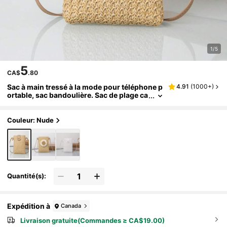
1/5
5
CA$
.80
Sac à main tressé à la mode pour téléphone p
4.91
(
1000+
)
ortable, sac bandoulière. Sac de plage ca
ptivant d'été, sac de plage en paille d'été
pour femmes. Sac de vacances d'été à la mod
e. Sacs essentiels de plage pour femmes pou
Couleur: Nude
r les vacances et les jours fériés. Nouveau sa
c de vacances
Quantité(s):
Expédition à
Canada
Livraison gratuite(Commandes ≥ CA$19.00)