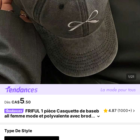
1/21
5
CA$
.50
Dès
FRIFUL 1 pièce Casquette de baseb
4.87
(
1000+
)
all femme mode et polyvalente avec brod
erie en forme de nœud, style vintage usé
et délavé, convient pour le port quotidien, la
Saint-Valentin
Type De Style