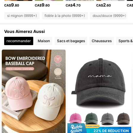
9
9
4
2
CA$
.80
CA$
.60
CA$
.70
CA$
.60
CA
620K Suiveurs
4.83
si mignon (9999+)
fidèle à la photo (9999+)
doux/douce (9999+)
620K Suiveurs
4.83
Vous Aimerez Aussi
recommander
Maison
Sacs et bagages
Chaussures
Sports & 
620K Suiveurs
4.83
620K Suiveurs
4.83
620K Suiveurs
4.83
620K Suiveurs
4.83
620K Suiveurs
4.83
22% DE RÉDUCTION