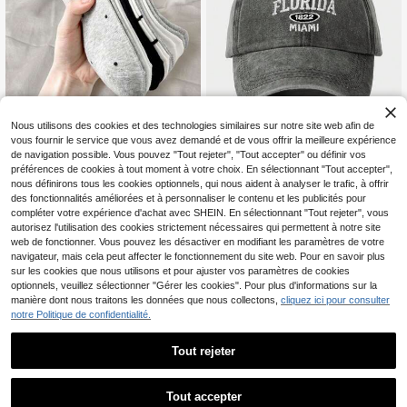
Nous utilisons des cookies et des technologies similaires sur notre site web afin de
Dazy
vous fournir le service que vous avez demandé et de vous offrir la meilleure expérience
DAZY 5 paires de chaussettes de c
de navigation possible. Vous pouvez "Tout rejeter", "Tout accepter" ou définir vos
heville femme mignonnes et respira
#1 BEST-SELLERS
de Floral Chaussettes pour femmes
préférences de cookies à tout moment à votre choix. En sélectionnant "Tout accepter",
25% DE RÉDUCTION
ntes avec motif rayé, nœud, pois. C
200+ vendus
nous définirons tous les cookies optionnels, qui nous aident à analyser le trafic, à offrir
haussettes invisibles, chaussettes ,
des fonctionnalités améliorées et à personnaliser le contenu et les publicités pour
5
1 pièce Casquette de baseball fem
chaussettes blanches, chaussettes
CA$
.98
-8%
compléter votre expérience d'achat avec SHEIN. En sélectionnant "Tout rejeter", vous
me brodée "FLORIDA 1822 MIAMI", l
noires, convenant pour un port casu
4
CA$
.65
-25%
Dernier jour
avée, réglable. Chapeau de soleil p
autorisez l'utilisation des cookies strictement nécessaires qui permettent à notre site
al quotidien, au printemps/été/auto
our l'extérieur, adapté pour le printe
web de fonctionner. Vous pouvez les désactiver en modifiant les paramètres de votre
mne/hiver
mps, l'automne, les voyages, la plag
navigateur, mais cela peut affecter le fonctionnement du site web. Pour en savoir plus
e, les vacances. Convient aux hom
sur les cookies que nous utilisons et pour ajuster vos paramètres de cookies
mes, style Y2K, Halloween, été, vac
optionnels, veuillez sélectionner "Gérer les cookies". Pour plus d'informations sur la
ances, festival
manière dont nous traitons les données que nous collectons,
cliquez ici pour consulter
notre Politique de confidentialité.
Tout rejeter
Tout accepter