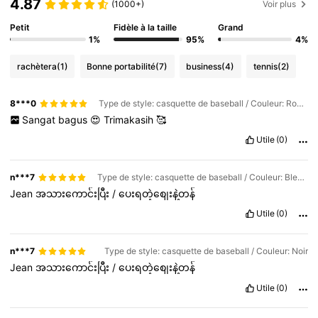
4.87
(1000+)
Voir plus
Petit
Fidèle à la taille
Grand
1%
95%
4%
rachètera
(1)
Bonne portabilité
(7)
business
(4)
tennis
(2)
8***0
Type de style: casquette de baseball / Couleur: Rouge foncé
Sangat
bagus
😍
Trimakasih
🥰
Utile
(0)
n***7
Type de style: casquette de baseball / Couleur: Bleu marine
Jean
အသားကောင်းပြီး
/
ပေးရတဲ့စျေးနဲ့တန်
Utile
(0)
n***7
Type de style: casquette de baseball / Couleur: Noir
Jean
အသားကောင်းပြီး
/
ပေးရတဲ့စျေးနဲ့တန်
Utile
(0)