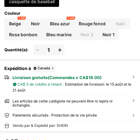
casquette de baseball
Couleur
5 left
5 left
Beige
Noir
Bleu azur
Rouge foncé
Kaki
Rose bonbon
Bleu marine
Noir 2
Noir 1
Quantité(s):
Expédition à
Canada
Livraison gratuite(Commandes ≥ CA$19.00)
CA$ 5 de crédits si retard
Estimation de livraison:
le 15 août et le
21 août
Les articles de cette catégorie ne peuvent être ni repris ni
échangés.
Paiements sécurisés · Protection de la vie privée
Vendu par & Expédié par: SHEIN