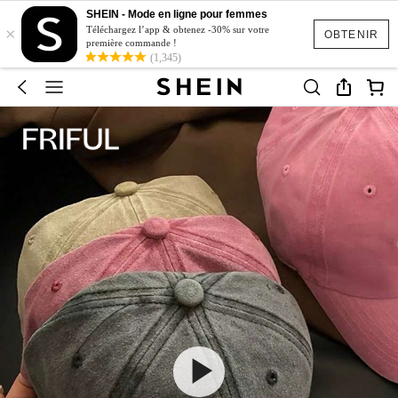
SHEIN - Mode en ligne pour femmes
×
Téléchargez l’app & obtenez -30% sur votre
OBTENIR
première commande !
(1,345)