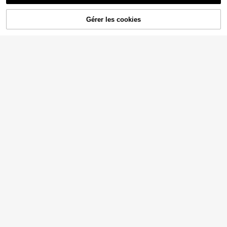
Gérer les cookies
AJOUTER AU PANIER