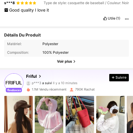
s***8
Type de style: casquette de baseball / Couleur: Noir
Good
quality
I
love
it
Utile
(1)
Détails Du Produit
Matériel:
Polyester
Composition:
100% Polyester
Voir plus
620K Suiveurs
4.83
Friful
Suivre
p***3
a suivi
Il y a 10 minutes
d***g
est en train de naviguer
620K Suiveurs
4.83
1.1M Vendu récemment
790K Rachat
620K Suiveurs
4.83
620K Suiveurs
4.83