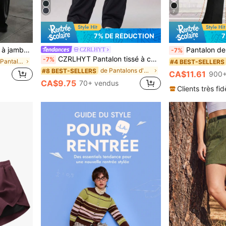
7
7% DE RÉDUCTION
7
tés de yoga. Sport de printemps noir, athleisure
Pantalon de yoga évasé taille haute pour femmes, pantalon 
CZRLHYT
-7%
CZRLHYT Pantalon tissé à cordon de serrage et poche zippée pour femmes, pantalon ample multifonctionnel pour les activités de plein air
-7%
de Lâche Pantalons d'extérieur pour femmes
#4 BEST-SELLERS
de Pantalons d'extérieur pour femmes
#8 BEST-SELLERS
CA$11.61
s
900+
CA$9.75
70+ vendus
Clients très fid