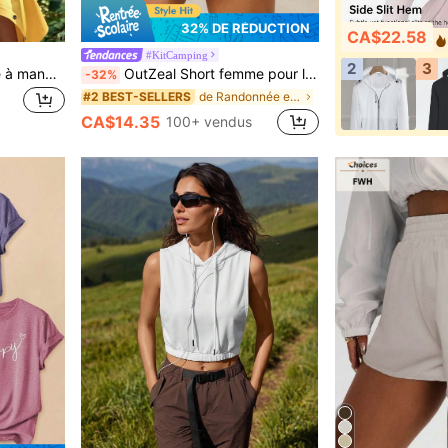
32% DE RÉDUCTION
CA$22.58
#KitCamping
2
3
In My Nature T-shirt ajusté à manches longues, col rond, couleur unie, décontracté, pour femmes
OutZeal Short femme pour l'extérieur, été, randonnée, camping, résistant à l'eau, léger, design color block en nylon
-32%
de Randonnée et plein air Shorts d'extérieur pour
#2 BEST-SELLERS
CA$14.35
100+ vendus