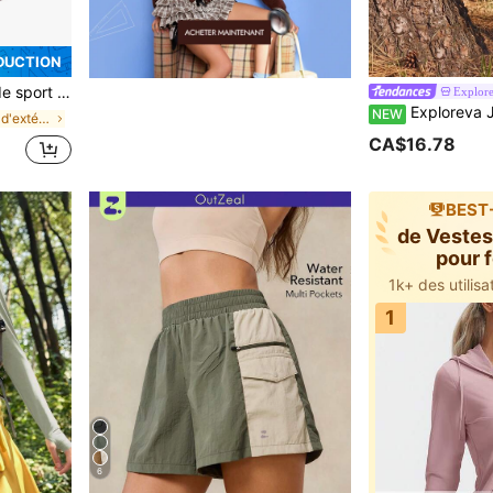
DUCTION
hort de conception fonctionnelle | Short confortable et ajustable | Pantalon de gym, yoga, course d'été, athleisure
Explor
Exploreva Jupe-short de plein
NEW
de Shorts d'extérieur pour femmes
CA$16.78
BEST
de Vestes
pour
1
6