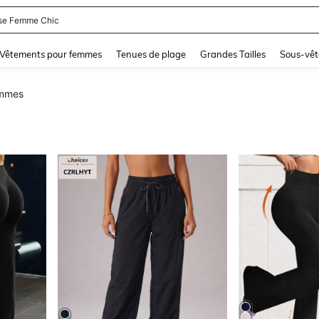
se Femme Chic
and down arrow keys to navigate search Dernière recherche and Rechercher et Tr
Vêtements pour femmes
Tenues de plage
Grandes Tailles
Sous-vêt
emmes