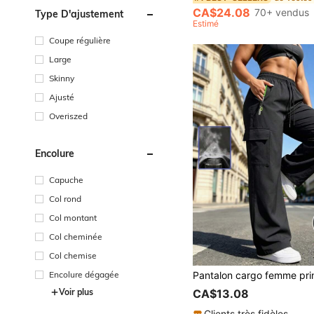
CA$24.08
70+ vendus
Type D'ajustement
Estimé
Coupe régulière
Large
Skinny
Ajusté
Overiszed
Encolure
Capuche
Col rond
Col montant
Col cheminée
Col chemise
Encolure dégagée
CA$13.08
Voir plus
Clients très fidèles