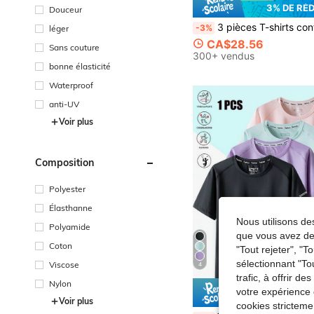
3% DE RÉ
Douceur
3 pièces T-shirts confortables avec imprimé de lettres vintage mixtes, hauts de sport décontractés à co
-3%
léger
CA$28.56
Sans couture
300+ vendus
bonne élasticité
Waterproof
anti-UV
Voir plus
Composition
Polyester
Élasthanne
Nous utilisons des
Polyamide
que vous avez dem
Coton
"Tout rejeter", "
sélectionnant "To
Viscose
4
trafic, à offrir d
Nylon
votre expérience 
5% DE RÉ
Voir plus
cookies stricteme