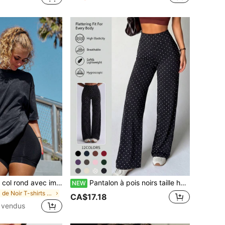
T-shirt de sport à col rond avec imprimé lettres pour femmes, style décontracté léger et respirant, top de fitness doux et élastique, convient pour la salle de sport, la course, l'entraînement et le port quotidien
Pantalon à pois noirs taille haute jambes larges - Haute élasticité, amincissant, effet liftant des fesses, convient pour diverses activités sportives et décontractées, pantalon de yoga
NEW
de Noir T-shirts et débardeurs d'extérieur pour fe
CA$17.18
 vendus