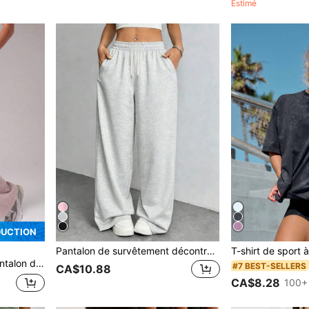
Estimé
DUCTION
Pantalon de survêtement décontracté à jambes droites pour femmes, minimaliste à la mode avec taille élastique et poches latérales pour le sport
 les tenues décontractées et la randonnée
#7 BEST-SELLERS
CA$10.88
CA$8.28
100+