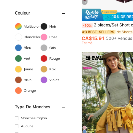
es
17
Couleur
10% DE RÉ
2 pièces/Set Short de sport pour femmes | Mélange de polyester et de spandex à séchage rapide | Respirant, léger | Taille ajustable avec cordon de serrage | Convient pour le fitness et le port décontracté | Lavable en machine | Vêtements confortables et actifs pour toutes les saisons | S
-10%
Multicolore
Noir
#3 BEST-SELLERS
Blanc/Blanche
Rose
CA$15.91
500+ vendus
Estimé
Bleu
Gris
Vert
Rouge
Jaune
Kaki
Brun
Violet
Orange
Type De Manches
Manches raglan
Aucune