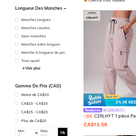
Longueur Des Manches
Manches longues
Manches courtes
Sans manches
Manches extra longues
Manche à longueur de poig
net
Trois-quart
Voir plus
Gamme De Prix (CAD)
Moins de CA$10
3% DE RÉ
CA$10 - CA$15
CZRLHYT
CA$15 - CA$20
CZRLHYT 1 pièce Pantalon de sport léger pour femmes, jambe droite, convient pour les sports de plein air,
-3%
Plus de CA$20
CA$13.56
Min:
Max:
Ok