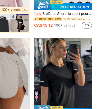
9% DE RÉDUCTION
100+ vendu(e)(s)
6 pièces Short de sport pour femmes avec contrôle du ventre et levage des fesses, entraînement de course, fitness, yoga, sports de plein air, ensemble de fitness printemps été automne, short double couche de gym, athleisure
-9%
4
de Randonnée et plein air Shorts d'extérieur pour
#6 BEST-SELLERS
CA$45.12
100+ vendus
6