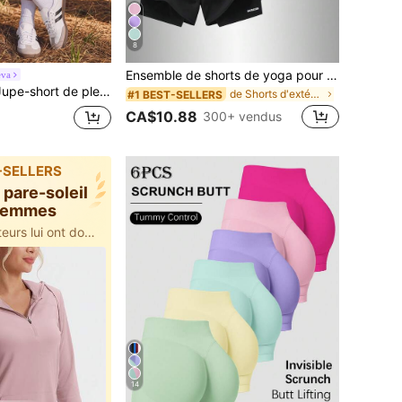
8
Ensemble de shorts de yoga pour femmes, en tissu à séchage rapide avec poches en maille, idéal pour le tennis d'été, la fitness et la course en plein air - Conçu spécifiquement pour les femmes - S'adapte parfaitement à un mode de vie actif. Sports
eva
 air patchwork blocs de couleurs pour femmes
de Shorts d'extérieur pour femmes
#1 BEST-SELLERS
CA$10.88
300+ vendus
-SELLERS
 pare-soleil
 femmes
1k+ des utilisateurs lui ont donné 5 étoiles
14