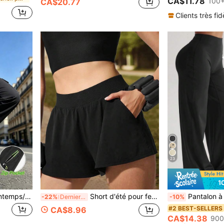
CA$11.78
100+
CA$20.77
Clients très fid
23
1
Pantalon cargo femme printemps/automne couleur unie multi-poches, jambe droite avec fermeture éclair, pantalon long de sport extérieur
Short d'été pour femmes à taille haute, léger et ample, short de sport avec poches, short polyvalent pour fitness en plein air et usage décontracté
Pantalon à taille haute, doux, jambes larges, flatteur, 
-22%
Derniers 3 jours
-10%
#2 BEST-SELLERS
CA$8.96
CA$14.38
900