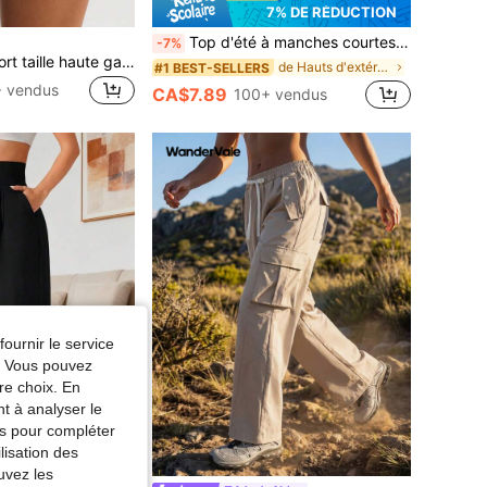
7% DE RÉDUCTION
Top d'été à manches courtes à séchage rapide pour femmes, respirant & confortable, avec poches, convient pour le sport, l'extérieur, les voyages, les tenues décontractées, la fitness et le port quotidien, noir, athleisure
-7%
FWH Short de sport taille haute gainant pour femme, design sexy amincissant avec fentes latérales, coupe sculptante du corps
de Hauts d'extérieur pour femmes
#1 BEST-SELLERS
 vendus
CA$7.89
100+ vendus
fournir le service
e. Vous pouvez
re choix. En
nt à analyser le
tés pour compléter
lisation des
uvez les