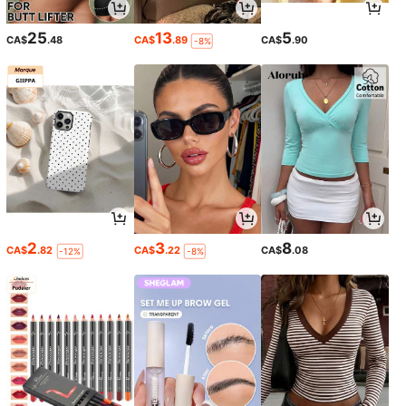
25
13
5
CA$
.48
CA$
.89
CA$
.90
-8%
2
3
8
CA$
.82
CA$
.22
CA$
.08
-12%
-8%