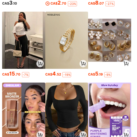
3
2
8
CA$
.10
CA$
.70
CA$
.07
-23%
-27%
15
4
5
CA$
.70
CA$
.52
CA$
.19
-7%
-19%
-9%