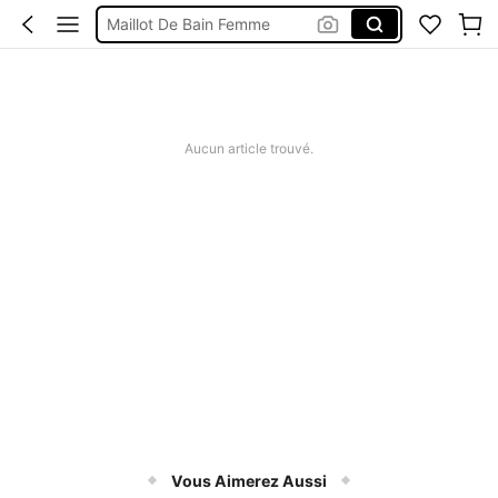
Maillot De Bain Femme
Robe Femme été
Short Jeans Femme
Squishy
Aucun article trouvé.
Vous Aimerez Aussi