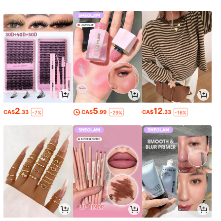
2
5
12
CA$
.33
CA$
.99
CA$
.33
-7%
-29%
-16%