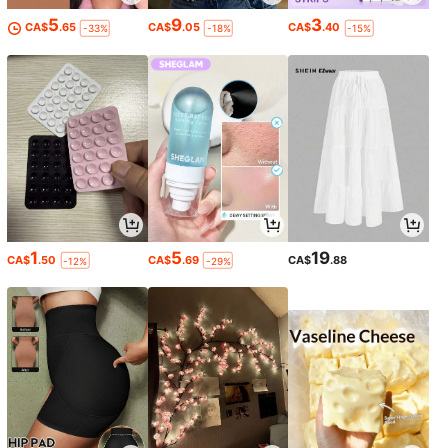
5
9
3
CA$
.65
CA$
.05
CA$
.40
-33%
-18%
-15%
1
5
19
CA$
.50
CA$
.69
CA$
.88
-12%
-29%