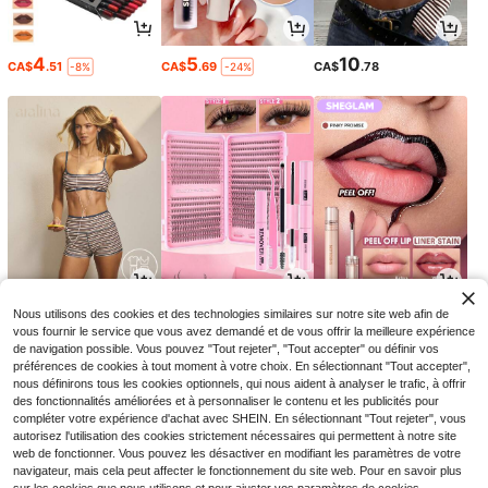
4
5
10
CA$
.51
CA$
.69
CA$
.78
-8%
-24%
21
2
4
Nous utilisons des cookies et des technologies similaires sur notre site web afin de
CA$
.68
CA$
.67
CA$
.28
-8%
-22%
vous fournir le service que vous avez demandé et de vous offrir la meilleure expérience
de navigation possible. Vous pouvez "Tout rejeter", "Tout accepter" ou définir vos
préférences de cookies à tout moment à votre choix. En sélectionnant "Tout accepter",
nous définirons tous les cookies optionnels, qui nous aident à analyser le trafic, à offrir
des fonctionnalités améliorées et à personnaliser le contenu et les publicités pour
compléter votre expérience d'achat avec SHEIN. En sélectionnant "Tout rejeter", vous
autorisez l'utilisation des cookies strictement nécessaires qui permettent à notre site
web de fonctionner. Vous pouvez les désactiver en modifiant les paramètres de votre
navigateur, mais cela peut affecter le fonctionnement du site web. Pour en savoir plus