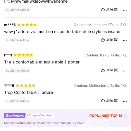
Fit:
Mmwmakwkiaowiwkwenenne
Utile
(0)
Du Même Article
m***6
Couleur: Multicolore / Taille: 3XL
wow
j
'
adore
vraiment
on
es
confortable
et
le
style
es
insane
Utile
(0)
Du Même Article
l***l
Couleur: Kaki / Taille: 1XL
Tr
è
s
confortable
et
agr
é
able
à
porter
Utile
(0)
Du Même Article
1***9
Couleur: Multicolore / Taille: 1XL
Trop
Confortable
j
’
adore
Utile
(0)
Du Même Article
POPULAIRE
TOP 16
#CoupesOversized
Des silhouettes cool et décontractées faites pour y vivre.