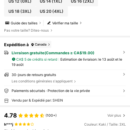
US 12
(0XL)
US 14
(1XL)
US 16
(2XL)
US 18
(3XL)
US 20
(4XL)
Guide des tailles
Vérifier ma taille
Pas votre taille? Dites-nous
Expédition à
Canada
Livraison gratuite(Commandes ≥ CA$19.00)
CA$ 5 de crédits si retard
Estimation de livraison:
le 13 août et le
19 août
30-jours de retours gratuits
Les conditions générales s'appliquent
Paiements sécurisés · Protection de la vie privée
Vendu par & Expédié par: SHEIN
4.78
(100+)
Voir plus
h***j
Couleur: Kaki / Taille: 3XL