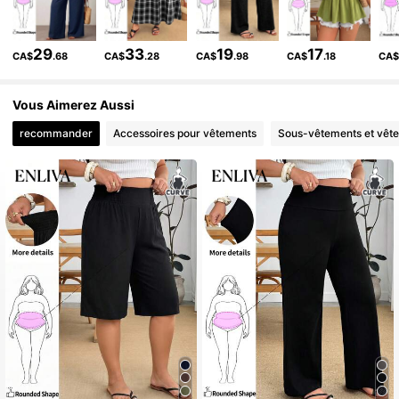
107K Suiveurs
4.71
29
33
19
17
CA$
.68
CA$
.28
CA$
.98
CA$
.18
CA
107K Suiveurs
4.71
Vous Aimerez Aussi
recommander
Accessoires pour vêtements
Sous-vêtements et vêt
107K Suiveurs
4.71
107K Suiveurs
4.71
107K Suiveurs
4.71
107K Suiveurs
4.71