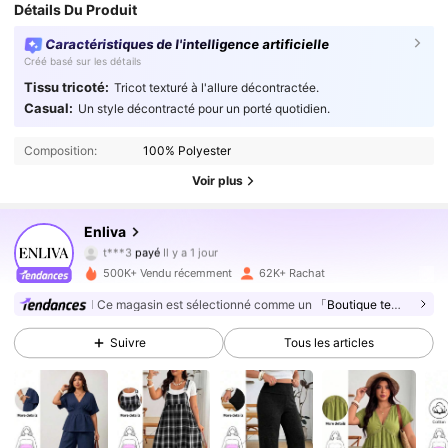
Détails Du Produit
Caractéristiques de l'intelligence artificielle
Créé basé sur les détails
Tissu tricoté:
Tricot texturé à l'allure décontractée.
Casual:
Un style décontracté pour un porté quotidien.
Composition:
100% Polyester
Voir plus
107K Suiveurs
4.71
Enliva
t***3
payé
Il y a 1 jour
l***n
a suivi
Il y a 5 minutes
500K+ Vendu récemment
62K+ Rachat
107K Suiveurs
4.71
Ce magasin est sélectionné comme un
「Boutique tendance」
Suivre
Tous les articles
107K Suiveurs
4.71
107K Suiveurs
4.71