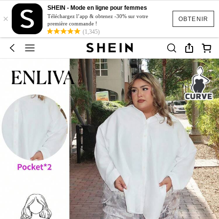
SHEIN - Mode en ligne pour femmes
×
Téléchargez l’app & obtenez -30% sur votre
OBTENIR
première commande !
(1,345)