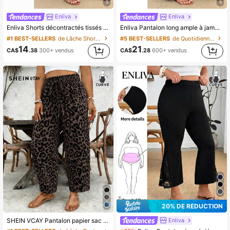
107K Suiveurs
4.71
5
5
Enliva
Enliva
Enliva Shorts décontractés tissés à taille élastique grande taille, six points, pour les silhouettes en pomme et les formes rondes
Enliva Pantalon long ample à jambes larges pour femmes grandes tailles, couleur unie, taille large, style décontracté
#1 BEST-SELLERS
de Lâche Shorts grande taille
#5 BEST-SELLERS
de Quotidiennement Pantalon grande taille
14
21
CA$
.38
300+ vendus
CA$
.28
600+ vendus
20% DE RÉDUCTION
Enliva
SHEIN VCAY Pantalon papier sac ample à taille élastique imprimé léopard, grande taille