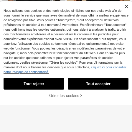
14
Chemise tissée longue grande taille
Nous utilisons des cookies et des technologies similaires sur notre site web afin de
à rayures multicolores numériques,
#1 BEST-SELLERS
de Long Chemisiers grande taille
SHEIN LUNE T-shirt décontracté et
vous fournir le service que vous avez demandé et de vous offrir la meilleure expérience
manches retroussables, ourlet fend
polyvalent grande taille pour femme
70+ vendus
700+ vendus
u sur les côtés, Top polyvalent pour
de navigation possible. Vous pouvez "Tout rejeter", "Tout accepter" ou définir vos
s, nouveau modèle printemps/été à
13
19
femmes avec boutons devant, style
préférences de cookies à tout moment à votre choix. En sélectionnant "Tout accepter",
CA$
.98
Estimé
CA$
.68
Estimé
la mode avec design patchwork en
9
18
décontracté chic
dentelle
nous définirons tous les cookies optionnels, qui nous aident à analyser le trafic, à offrir
des fonctionnalités améliorées et à personnaliser le contenu et les publicités pour
Freevana
Slaydiva CURVE
compléter votre expérience d'achat avec SHEIN. En sélectionnant "Tout rejeter", vous
Freevana Femmes grande taille So
Slaydiva T-shirt pour femmes gran
autorisez l'utilisation des cookies strictement nécessaires qui permettent à notre site
us-chemise thermique à manches l
100+ vendus
de taille, couleur unie, ourlet asymé
14
CA$
.98
web de fonctionner. Vous pouvez les désactiver en modifiant les paramètres de votre
ongues et col rond noire, T-shirt av
trique, col asymétrique, froncé, sex
10
CA$
.68
ec fronces à la taille pour contrôle
y, plage, croisière, voyage, printem
navigateur, mais cela peut affecter le fonctionnement du site web. Pour en savoir plus
du ventre
ps/été
sur les cookies que nous utilisons et pour ajuster vos paramètres de cookies
optionnels, veuillez sélectionner "Gérer les cookies". Pour plus d'informations sur la
manière dont nous traitons les données que nous collectons,
cliquez ici pour consulter
notre Politique de confidentialité.
Afficher les articles similaires en stock
Voir tout
Tout rejeter
Tout accepter
Désolés, ce produit est épuisé.
Gérer les cookies
EN RUPTURE DE STOCK
18
20% DE RÉDUCTION
20% DE RÉDUCTION
SHEIN LUNE Vintage Élégant T-shir
Slaydiva CURVE
t ample à manches raglan et col ron
#10 BEST-SELLERS
de Long T-shirts grande taille
Slaydiva 2026 Printemps/Été Nouv
d avec imprimé floral pour grandes t
100+ vendus
eau Top Femme Grande Taille Blan
#1 BEST-SELLERS
de Bloc de couleurs T-shirts grande taille