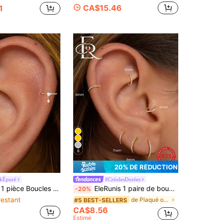
CA$15.46
1
6
20% DE RÉDUCTION
kÉpuré
#CréolesDorées
rconia cubique, pour perçage du nez, cartilage, hélix. Bijoux de qualité pour le port quotidien, mariage, fête, fiançailles, anniversaire, Saint-Valentin
EleRunis 1 paire de boucles d'oreilles classiques en argent sterling 925 avec zirconium cubique de 5 mm à 10 mm, boucles d'oreilles mini pour cartilage plaquées or 18 carats, convient pour le port quotidien des femmes
-20%
restant
de Plaqué or 18 carats Boucles d'oreilles créoles
#5 BEST-SELLERS
CA$8.56
Estimé