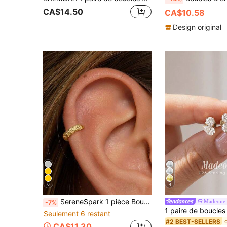
CA$14.50
CA$10.58
Design original
6
4
SereneSpark 1 pièce Boucle d'oreille oreille manchette en argent sterling 925 classique en forme de C avec points, 6/8/10 mm, bijou hypoallergénique sans perçage à clipser, cadeau, convient pour le port quotidien, les fêtes et les mariages des femmes
Madeone
-7%
Seulement 6 restant
#2 BEST-SELLERS
CA$11.30