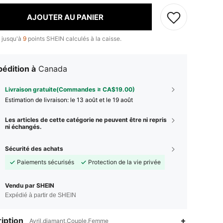
AJOUTER AU PANIER
 jusqu'à
9
points SHEIN calculés à la caisse.
édition à
Canada
Livraison gratuite(Commandes ≥ CA$19.00)
Estimation de livraison:
le 13 août et le 19 août
Les articles de cette catégorie ne peuvent être ni repris
ni échangés.
Sécurité des achats
Paiements sécurisés
Protection de la vie privée
Vendu par SHEIN
Expédié à partir de SHEIN
4.90
532
36K
iption
Avril,diamant,Couple,Femme