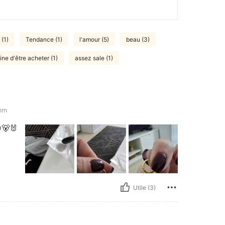
 (1)
Tendance (1)
l'amour (5)
beau (3)
ine d'être acheter (1)
assez sale (1)
mm
🐻🐰
Utile (3)