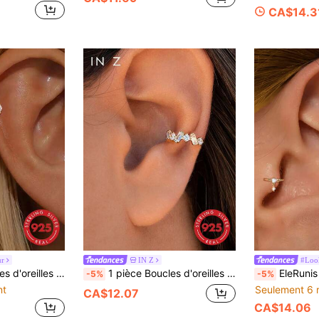
CA$14.3
ur
IN Z
#Loo
lix, le bord de l'oreille, le cartilage de l'oreille, design à dos plat, bijoux exquis pour le port quotidien et les fêtes
1 pièce Boucles d'oreilles et pendentif en argent sterling 925 élégant avec œil de cheval en zircone. Boucles d'oreilles hypoallergéniques à faible teneur en alliage, convenant pour le port quotidien des femmes
EleRunis 1 pièce Boucles d'oreilles chaîne en argent sterling 925 avec cubic zi
-5%
-5%
nt
Seulement 6 
CA$12.07
CA$14.06