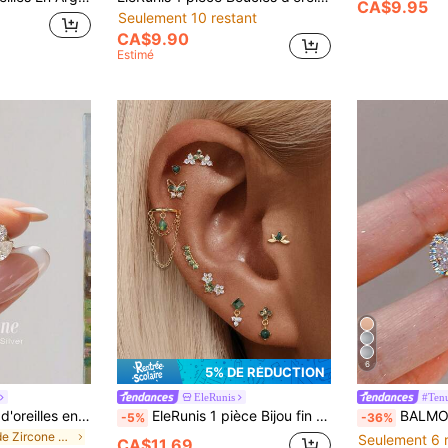
CA$9.95
Seulement 10 restant
CA$9.90
Estimé
6
5% DE RÉDUCTION
EleRunis
#Ten
1 paire de boucles d'oreilles en forme de larme plaquées or avec zirconium blanc pour femmes, bijoux raffinés, convient pour les fiançailles, les anniversaires de mariage, les cadeaux d'anniversaire
EleRunis 1 pièce Bijou fin en argent sterling 925 avec agate mousse naturelle en forme de fleur et de cœur, marquise, pour piercing cartilage hélix. Idéal pour le port quotidien, les mariages, les fêtes, les fiançailles, les anniversaires et la Saint-Valentin
BALMORA 1 paire de boucles d'oreilles créoles minima
-5%
-36%
de Zircone cubique Boucles d'oreilles fines
Seulement 6 
CA$11.69