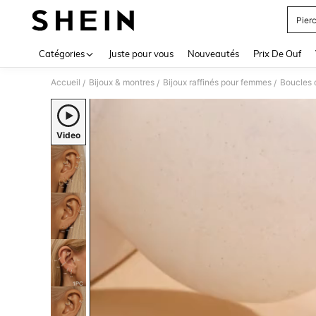
Pier
Use up 
Catégories
Juste pour vous
Nouveautés
Prix De Ouf
Accueil
Bijoux & montres
Bijoux raffinés pour femmes
Boucles d
/
/
/
Video