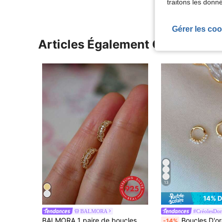
traitons les donn
Gérer les coo
Articles Également Consultés
13
14% 
BALMORA
#CréolesDor
BALMORA 1 paire de boucles d'oreilles petites en argent sterling plaqué or 18 carats avec dentelle ajourée en zirconium, pour femmes, idéal pour les fêtes, les sorties, les cadeaux quotidiens et d'anniversaire
Boucles D'oreilles En Argent Ste
-14%