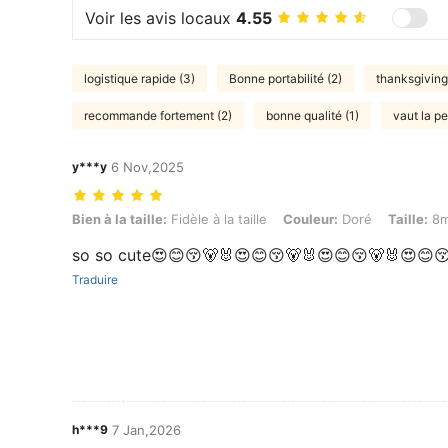
Voir les avis locaux
4.55
logistique rapide (3)
Bonne portabilité (2)
thanksgiving
recommande fortement (2)
bonne qualité (1)
vaut la pe
y***y
6 Nov,2025
Bien à la taille: Fidèle à la taille, Couleur: Doré, Taille: 8mm
Bien à la taille:
Fidèle à la taille
Couleur:
Doré
Taille:
8
so so cute😍😊😚🐻🐰😍😊😚🐻🐰😍😊😚🐻🐰😍😊
Traduire
h***9
7 Jan,2026