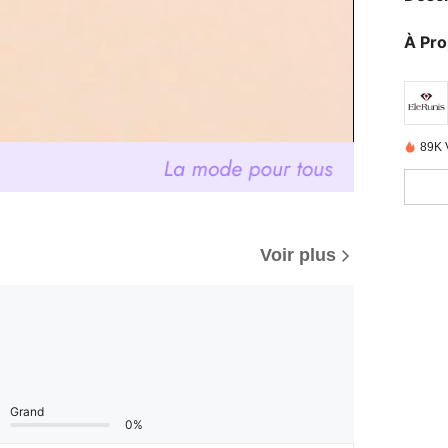
À Pr
89K 
Voir plus
Grand
0%