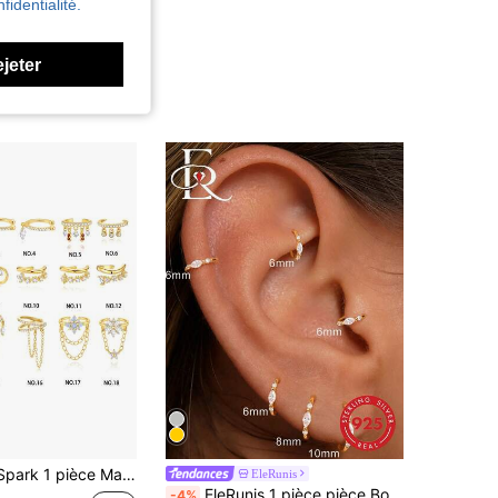
fidentialité.
ejeter
25 avec zircone en forme d'étoile, sans perçage requis, convient pour le quotidien, les rendez-vous, les vacances, les mariages, les fêtes et les cadeaux de vacances
EleRunis
EleRunis 1 pièce pièce Boucle d'oreille Rook Conch en argent sterling 925 classique avec CZ 6/8/10mm, plaquée or 18K, manchette d'oreille pour cartilage supérieur, pour femmes, style port quotidien et fête
-4%