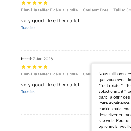
Bien à la taille: Fidèle à la taille, Couleur: Doré, Taille: 8mm
Bien à la taille:
Fidèle à la taille
Couleur:
Doré
Taille:
8
very good i like them a lot
Traduire
h***9
7 Jan,2026
Nous utilisons des
Bien à la taille: Fidèle à la taille, Couleur: Doré, Taille: 6mm
Bien à la taille:
Fidèle à la taille
Couleur:
Doré
Taille:
6
que vous avez dem
very good i like them a lot
"Tout rejeter", "
sélectionnant "To
Traduire
trafic, à offrir d
votre expérience 
cookies stricteme
désactiver en mod
site web. Pour en
Voir Plus D
optionnels, veuil