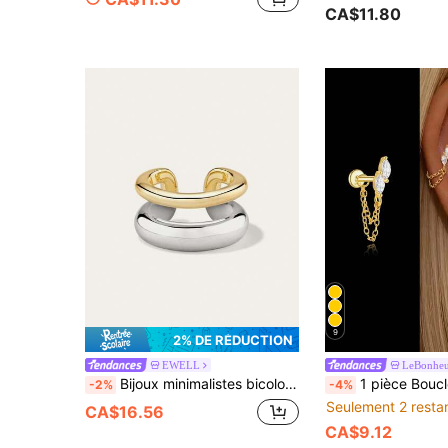
CA$11.80
9
2% DE RÉDUCTION
EWELL
LeBonhe
Bijoux minimalistes bicolores en argent sterling 925 faits à la main, boucles d'oreilles assorties pour le port quotidien des femmes
1 pièce Boucles d'oreilles à franges en argent sterling 925 pour femmes, clous d'oreille classiques pour cartilage, convient pour l'hé
-2%
-4%
Seulement 2 resta
CA$16.56
CA$9.12