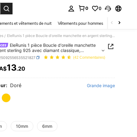
0
0
ouver. Press Enter to select.
ements et vêtements de nuit
Vêtements pour hommes
Enfants
Mai
es
EleRunis 1 pièce Boucle d'oreille manchette en argent sterling 925 avec diamant classique, disponible en 6/8/10 mm, clip pour cartilage, style enveloppant, rempli, petit et délicat, ambiance bohème de plage, mode minimaliste, fait main, hypoallergénique, cadeau de bijoux
/
EleRunis 1 pièce Boucle d'oreille manchette
ent sterling 925 avec diamant classique,
ible en 6/8/10 mm, clip pour cartilage, style
j25092556535521827
(42 Commentaires)
ppant, rempli, petit et délicat, ambiance bohème
13
ge, mode minimaliste, fait main, hypoallergénique,
A$
.20
ICE AND AVAILABILITY
 de bijoux
ur:
Doré
Grande image
m
10mm
6mm