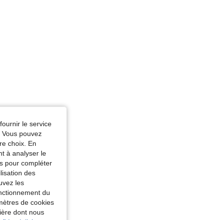
fournir le service
e. Vous pouvez
re choix. En
nt à analyser le
tés pour compléter
lisation des
uvez les
fonctionnement du
amètres de cookies
nière dont nous