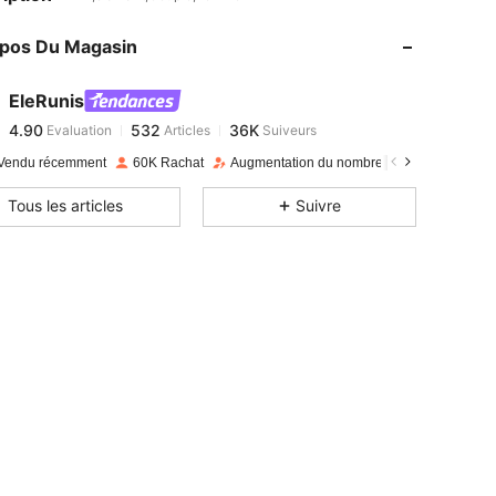
opos Du Magasin
4.90
532
36K
EleRunis
4.90
532
36K
Evaluation
Articles
Suiveurs
n***t
payé
Il y a 1 jour
Vendu récemment
60K Rachat
Augmentation du nombre d'abonnés : 13 %
4.90
532
36K
Tous les articles
Suivre
4.90
532
36K
4.90
532
36K
4.90
532
36K
4.90
532
36K