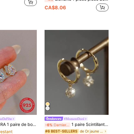
CA$8.06
ueDeFête
#MomentDoré
listes à la mode en argent sterling 925 avec zircone cubique en forme de larme, cadeau de bijoux quotidiens pour femmes
1 paire Scintillant Design Boule Argent Sterling Clip D'oreille Avec Zircone Cubique Pierre , Simple & Élégant Crochet D'oreille Clip Boucle D'oreille
-6%
Derniers 3 jours
restant
de Or jaune Boucles d'oreilles fines
#6 BEST-SELLERS