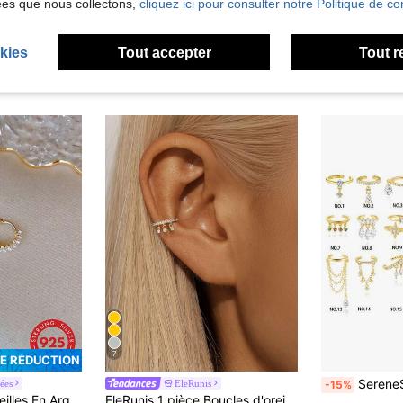
ées que nous collectons,
cliquez ici pour consulter notre Politique de con
kies
Tout accepter
Tout r
7
DE RÉDUCTION
SereneSpark 1 pièce Manchette d'oreille en forme de C en argent sterling 9
ées
EleRunis
-15%
rling Décorées De Fausses Perles
EleRunis 1 pièce Boucles d'oreilles clip en argent sterling 925, couleur or, boucles d'oreilles clip sans perçage pour cartilage, boucles d'oreilles enveloppantes, style rempli, petit bijou bohème de plage minimaliste fait main hypoallergénique