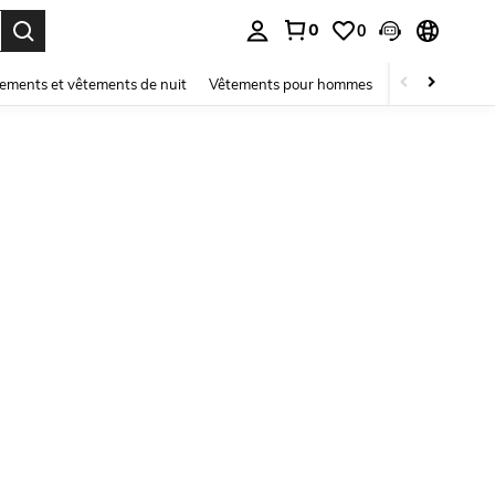
0
0
ouver. Press Enter to select.
ements et vêtements de nuit
Vêtements pour hommes
Enfants
Mai