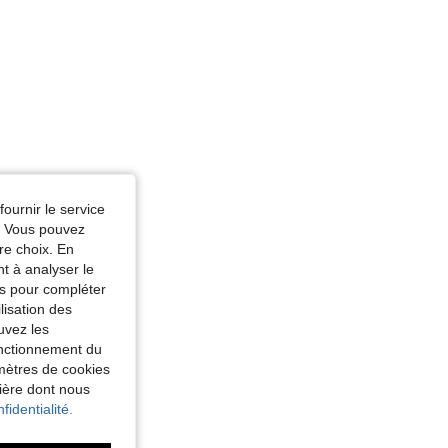
fournir le service
e. Vous pouvez
re choix. En
nt à analyser le
tés pour compléter
lisation des
uvez les
fonctionnement du
amètres de cookies
nière dont nous
fidentialité.