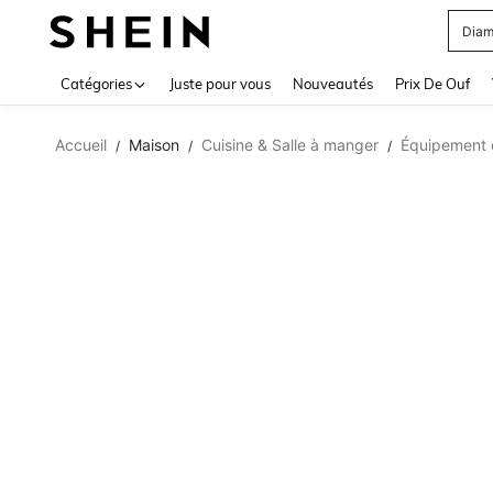
Diam
Use up 
Catégories
Juste pour vous
Nouveautés
Prix De Ouf
Accueil
Maison
Cuisine & Salle à manger
Équipement e
/
/
/