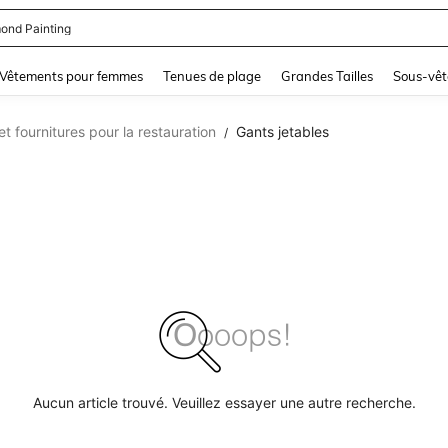
ond Painting
and down arrow keys to navigate search Dernière recherche and Rechercher et Tr
Vêtements pour femmes
Tenues de plage
Grandes Tailles
Sous-vêt
t fournitures pour la restauration
Gants jetables
/
Aucun article trouvé. Veuillez essayer une autre recherche.