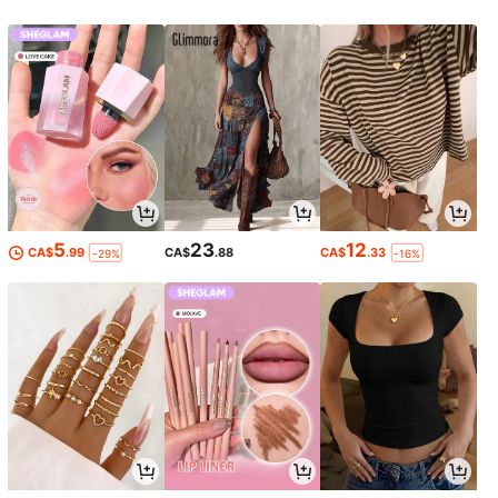
5
23
12
CA$
.99
CA$
.88
CA$
.33
-29%
-16%