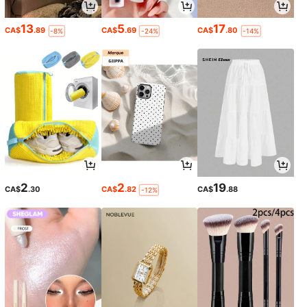
13
5
17
CA$
.89
CA$
.69
CA$
.80
-8%
-24%
-14%
2
2
19
CA$
.30
CA$
.82
CA$
.88
-12%