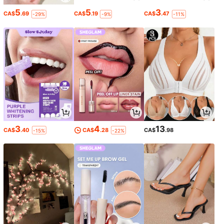
5
5
3
CA$
.69
CA$
.19
CA$
.47
-29%
-9%
-11%
3
4
13
CA$
.40
CA$
.28
CA$
.98
-15%
-22%