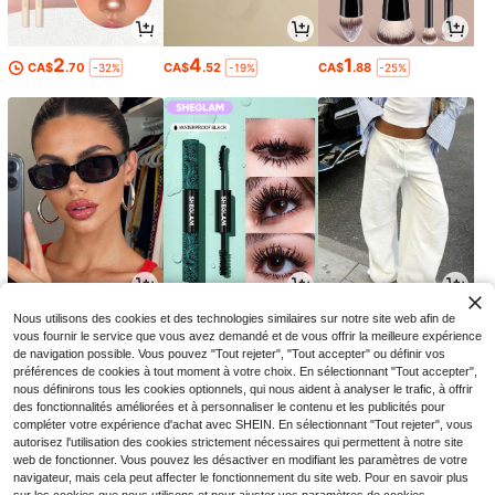
2
4
1
CA$
.70
CA$
.52
CA$
.88
-32%
-19%
-25%
3
7
15
Nous utilisons des cookies et des technologies similaires sur notre site web afin de
CA$
.22
CA$
.59
CA$
.08
-8%
-34%
vous fournir le service que vous avez demandé et de vous offrir la meilleure expérience
de navigation possible. Vous pouvez "Tout rejeter", "Tout accepter" ou définir vos
préférences de cookies à tout moment à votre choix. En sélectionnant "Tout accepter",
nous définirons tous les cookies optionnels, qui nous aident à analyser le trafic, à offrir
des fonctionnalités améliorées et à personnaliser le contenu et les publicités pour
compléter votre expérience d'achat avec SHEIN. En sélectionnant "Tout rejeter", vous
autorisez l'utilisation des cookies strictement nécessaires qui permettent à notre site
web de fonctionner. Vous pouvez les désactiver en modifiant les paramètres de votre
navigateur, mais cela peut affecter le fonctionnement du site web. Pour en savoir plus