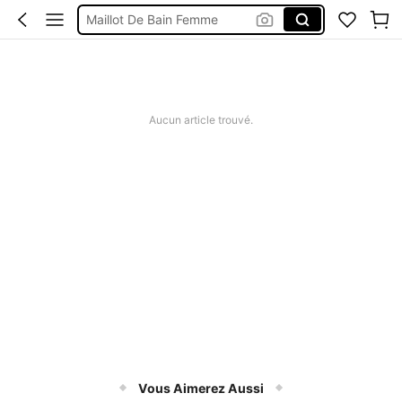
Maillot De Bain Femme
Robe Femme été
Short Jeans Femme
Squishy
Aucun article trouvé.
Vous Aimerez Aussi