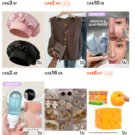
3
2
10
CA$
.10
CA$
.54
CA$
.18
-27%
2
16
8
CA$
.30
CA$
.58
CA$
.07
-27%