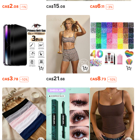
2
15
6
CA$
.08
CA$
.08
CA$
.11
-1%
-3%
3
21
8
CA$
.78
CA$
.68
CA$
.73
-10%
-10%