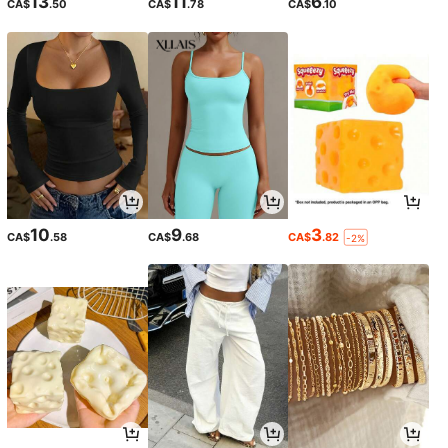
13
11
6
CA$
.50
CA$
.78
CA$
.10
10
9
3
CA$
.58
CA$
.68
CA$
.82
-2%