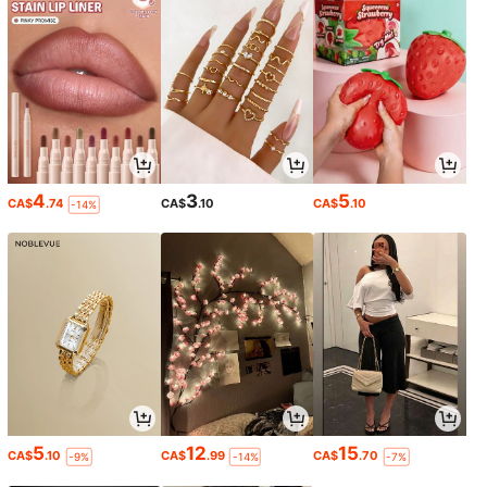
4
3
5
CA$
.74
CA$
.10
CA$
.10
-14%
5
12
15
CA$
.10
CA$
.99
CA$
.70
-9%
-14%
-7%