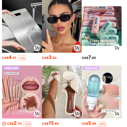
4
3
7
CA$
.51
CA$
.50
CA$
.60
-15%
2
15
5
CA$
.70
CA$
.60
CA$
.69
-23%
-29%