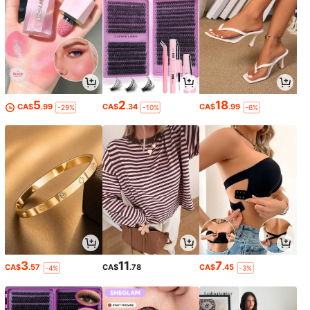
5
2
18
CA$
.99
CA$
.34
CA$
.99
-29%
-10%
-6%
3
11
7
CA$
.57
CA$
.78
CA$
.45
-4%
-3%