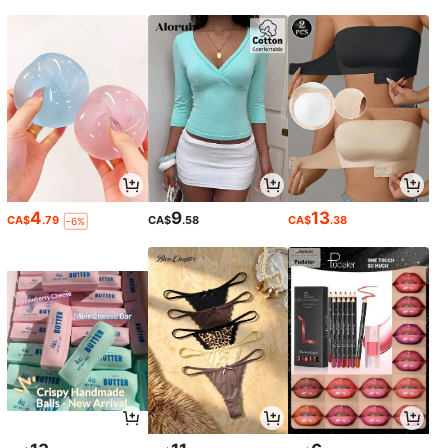
4
9
13
CA$
.79
CA$
.58
CA$
.38
-6%