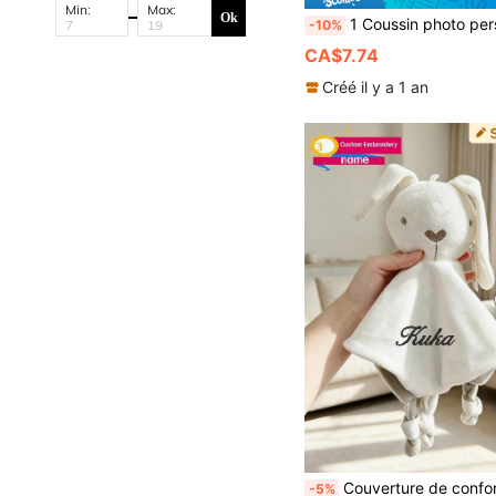
Min:
Max:
Ok
1 Coussin photo personnalisé DIY pour canapé, chambre et décoration de la maison, cadeau unique et amusant pour couple, parent-enfant, animal de compagnie, commémoration, Fête des Pères, Fête d
-10%
CA$7.74
Créé il y a 1 an
Couverture de confort personnalisée avec nom brodé et lettre personnalisée, tissu doux et agréable pour la peau, peut être utilisée comme serviette de confort, oreiller de confort et petite couverture de confort. Design à nœuds aux quatre coins pour une prise en main et une mastication faciles, ruban latéral coloré pour une perception tactile riche, exerçant pleinement le développement sensoriel. Forme mignonne
-5%