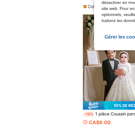
désactiver en mod
Créé il y a 1 an
site web. Pour en
optionnels, veuil
traitons les donn
Gérer les coo
10% DE RÉ
1 pièce Coussin personnalisé avec photo de couple de mariage, design artistique personnalisé amusant - Photo imprimée recto-verso, tissu doux et intéressant, cadeau idéal pour l'anniversaire et les fêtes, respirant, convient pour elle, lui, lui, petit ami, petite amie, maman, papa, famille, amis, anniversaire, fête des mères, annive
-10%
CA$9.00