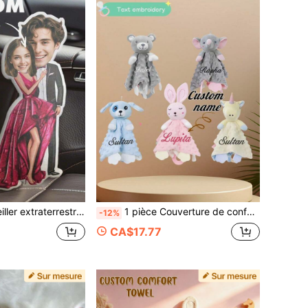
ur anniversaire, anniversaire de mariage, Saint-Valentin, remise des diplômes, mariage, fête des mères, fête des pères, Noël, Halloween, Pâques
1 pièce Couverture de confort en forme d'animal avec texte brodé personnalisé, Mouchoir de confort avec nom personnalisé, Couverture de confort en forme d'animal mignon personnalisée avec anneau de dentition en silicone, Couverture de confort en forme d'animal, Développement visuel émotionnel, Fête des mères, Famille, Couples, Anniversaire, Noël, Halloween, Cadeaux du Nouvel An, Rampement intellectuel, Coordination main-œil, Culture de l'intérêt, Sans peluches, Tissu doux, Inodore, Cadeau pour les nouvelles mamans, Cadeau pour les femmes enceintes, Cadeau pour le fils, la fille
-12%
CA$17.77