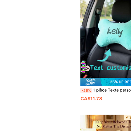
25% DE RÉ
1 pièce Texte personnalisé, nom, numéro, conception du nom de l'amant, meilleur choix de cadeau pour l'anniversaire, la fête des pères, la fête des mères, Halloween, Noël, la veille de Noël, la Saint-Valentin, l'anniversaire, la journée personnelle, le Memorial Day, T
-25%
CA$11.78