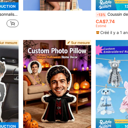
DUCTION
1
-Valentin, Thanksgiving, Pâques, Poisson d'Avril, cadeau unique et amusant
Coussin de jet personnalisé en forme de photo, coussin de style dessin animé moderne, lavable à la 
-13%
CA$7.74
Estimé
Créé il y a 1 an
DUCTION
1