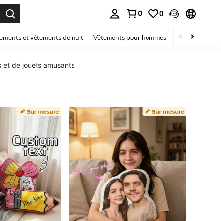
0
0
ouver. Press Enter to select.
ements et vêtements de nuit
Vêtements pour hommes
Enfants
Mai
s et de jouets amusants