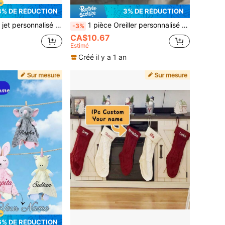
3% DE RÉDUCTION
3% DE RÉDUCTION
main, utilisable toute l'année, convient pour la maison, la voiture, le lit, la décoration de canapé - Cadeau de Noël unique pour la famille et les amis
1 pièce Oreiller personnalisé double face, coussin de lancer avec impression de visage personnalisée avec image personnalisée, cadeau idéal pour la décoration de voiture, anniversaire, fête des mères, Halloween, Noël, Pâques, mariage, fête des pères, Thanksgiving, Saint-Valentin
-3%
CA$10.67
Estimé
Créé il y a 1 an
6% DE RÉDUCTION