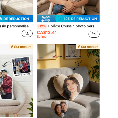
% DE RÉDUCTION
12% DE RÉDUCTION
 la maison, coussin décoratif pour le canapé du bureau de l'enseignant, cadeau de bienvenue pour nouvel enseignant, cadeau pour la fête des enseignants, rentrée scolaire, accessoire essentiel pour la salle de classe
1 pièce Coussin photo personnalisé, coussin photo de couple personnalisé avec votre photo, cadeau souvenir fait main, cadeau d'anniversaire ou de la Saint-Valentin, décoration romantique de mariage ou de fiançailles, accent de chambre à coucher ou de salon, surprise d'anniversaire pour lui ou elle, cadeau cocooning pour la maison, coussin souvenir familial, décoration de maison personnalisée
-12%
CA$12.41
Estimé