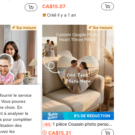
CA$15.07
Créé il y a 1 an
fournir le service
e. Vous pouvez
re choix. En
nt à analyser le
% DE RÉDUCTION
9% DE RÉDUCTION
tés pour compléter
de Noël, d'Halloween. Coussin en forme humaine photo créatif, design unique, peut personnaliser un portrait exclusif du visage, convient pour l'anniversaire, les vacances, l'anniversaire de mariage, la décoration de la maison, peut être placé dans le salon, la chambre à coucher, également utilisé pour la Saint-Valentin, la décoration de mariage, Halloween, Noël, Thanksgiving et d'autres occasions.
1 pièce Coussin photo personnalisé et personnalisé pour canapé, chambre, décoration de la maison, couple, parent-enfant, animal de compagnie, commémoration, fête des pères, fête des mères, Halloween, Noël, Saint-Valentin, Thanksgiving, Pâques, poisson d'avril, cadeau unique et amusant pour enfants
-9%
lisation des
uvez les
CA$15.31