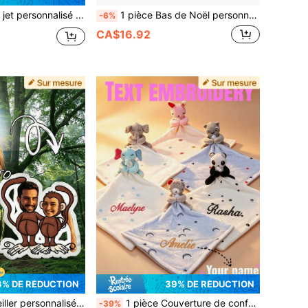
onfort animal avec nom imprimé, couverture personnalisable, couverture de confort avec motif de nom brodé, cadeau personnalisé pour enfants, cadeau de baptême, cadeau de premier anniversaire, cadeau de compagnon de confort, cadeau pour nouvelles mamans, convient pour les ensembles de cadeaux de fête
1 pièce Bas de Noël personnalisé, personnalisé avec votre nom et pendentifs, déguisement de jouets, cadeaux de jouets, décorations de maison, cadeaux de Noël, personnages de renne de Noël, décorations de fête de famille de Noël, décorations de scène, décorations de festival, décorations de maison, décorations de couloir, décorations de bureau
-6%
CA$16.92
3% DE RÉDUCTION
39% DE RÉDUCTION
 petit ami, la petite amie, le papa, la maman, la famille et les amis | Parfait pour la décoration intérieure - canapé, lit, voiture, salon de thé, chambre à coucher
1 pièce Couverture de confort animal personnalisable avec nom brodé, 4 designs d'animaux mignons au choix, tissu doux et respectueux de la peau, développe la reconnaissance visuelle et les compétences motrices fines. Peut broder un nom exclusif, une année, créant un cadeau fait main unique. Convient aux nouvelles mamans, femmes enceintes, baptême, anniversaire, Noël, Halloween, décoration de lit de dortoir, décoration de table de fête, parfait pour les meilleurs amis, partenaires, famille, enfants, camarades de classe, cadeau personnalisé de niche chaleureux.
-39%