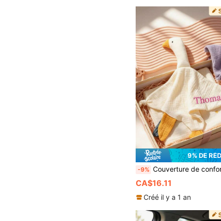
9% DE RÉ
Couverture de confort personnalisable avec nom brodé en forme d'oie, couverture de confort en forme d'oie, couverture de confort animal, couverture de confort, mâchable, couverture de confort pour la dentition, oreiller de confort, couverture avec lettres personnalisées, gaze douce à double couche, respectueuse de la peau et respirante. Convient pour le premier mois, le premier anniversaire, la cérémonie de baptême. Peut être offert aux
-9%
CA$16.11
Créé il y a 1 an