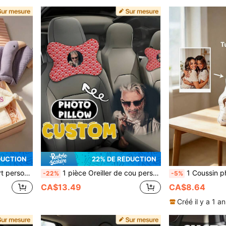
DUCTION
22% DE RÉDUCTION
 bébés garçons, aux bébés filles, aux nouvelles mamans, aux amis et à la famille des nouveau-nés, aux futures mamans. Confort à la maison et à l'extérieur
1 pièce Oreiller de cou personnalisable, personnalisez avec votre photo préférée, meilleur choix de cadeau, convient pour fête d'anniversaire, fête des pères, fête des mères, Halloween, Noël, réveillon de Noël, Saint-Valentin, anniversaire, jour personnel, jour du souvenir, Thanksgiving, Pâques, poisson d'avril, carnaval, journée portes ouvertes, fête nationale
1 Coussin photo personnalisé DIY pour canapé, chambre et décoration de la maison, cadeau unique et amusant pou
-22%
-5%
CA$13.49
CA$8.64
Créé il y a 1 an