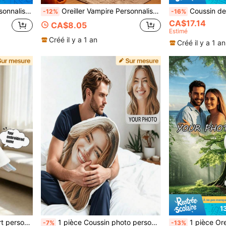
es Mères, Halloween, Saint-Valentin, Thanksgiving, Pâques, Poisson d'avril
Oreiller Vampire Personnalisé avec Photo du Visage, Poupée en Peluche de Forme Humaine Personnalisée, Coussin de Jet Personnalisé avec Visage DIY, Cadeau Unique pour Halloween, Noël, Saint-Valentin, Fête des Mères, Fête des Pères, Anniversaire, Thanksgiving, Décoration et Ornement de Fête pour la Maison
Coussin de jet personnalisé avec nom/lettre brodé, couverture de confort en forme d'animal, couverture de confort animal mignonne personnalisée avec anneau de dentition en silicone, couverture de c
-12%
-16%
CA$17.14
CA$8.05
Estimé
Créé il y a 1 an
Créé il y a 1 an
1
, fabrication robuste, lavable, cadeau parfait pour la pleine lune, 100 jours, 1er anniversaire, baptême, vacances, nouvelle maman, future maman.
1 pièce Coussin photo personnalisé et personnalisé, décoration de canapé, chambre, maison, vacances, couple, parent-enfant, animal de compagnie, mémorial, Fête des Pères, Fête des Mères, Halloween, Noël, Saint-Valentin, Thanksgiving, Pâques, Poisson d'Avril, cadeau unique et amusant pour enfants
1 pièce Oreiller personnalisé en forme de singe - Personnalisation photo personnalisée, cadeau idéal pour le
-7%
-13%