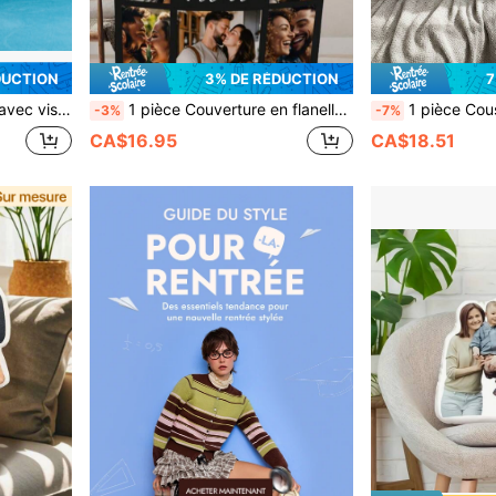
DUCTION
3% DE RÉDUCTION
7
 des portraits d'animaux de compagnie et des portraits personnalisés, ce qui en fait un cadeau véritablement divertissant.
1 pièce Couverture en flanelle personnalisée avec plusieurs photos, noms et images personnalisés, couverture photo imprimée HD personnalisée, personnalisez votre texte, couverture commémorative, excellent cadeau de fête réutilisable, cadeaux personnalisés exquis pour enfants, cadeaux idéaux pour lui, elle, la famille, les amis, les enfants, les étudiants pour l'automne/l'hiver. Couverture personnalisée adorable, colorée, amusante, personnalisée, unique, idéale pour elle, collection de peluches et de peluches personnalisées, chic de rue décontracté, mini-trucs
1 pièce Coussin personnalisé ludique avec nom d'enseignant, coussin décoratif personnalisé, cadeau d'appréciation pour enseignant, coussin de décoration pour
-3%
-7%
CA$16.95
CA$18.51