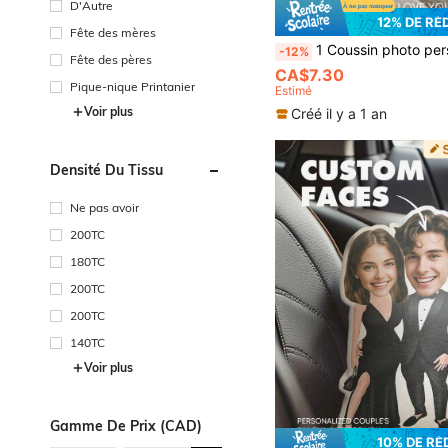
D'Autre
12% DE RÉ
Fête des mères
1 Coussin photo personnalisé DIY pour canapé, chambre, décoration de la maison, commémoration pour couple, parent-enfant, animal de compagnie, Fête des Pères, Fête des Mères, Halloween, Saint
-12%
Fête des pères
CA$7.30
Pique-nique Printanier
Estimé
Voir plus
Créé il y a 1 an
Densité Du Tissu
Ne pas avoir
200TC
180TC
200TC
200TC
140TC
Voir plus
Gamme De Prix (CAD)
10% DE RÉ