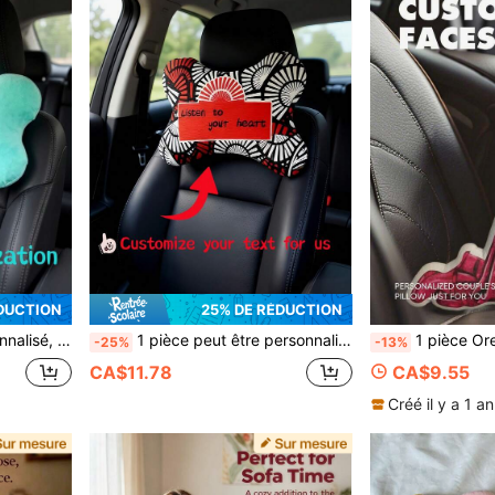
DUCTION
25% DE RÉDUCTION
hanksgiving, Pâques, le poisson d'avril, le carnaval, la journée portes ouvertes, les jours fériés nationaux
1 pièce peut être personnalisée avec votre texte personnalisé préféré, un design numérique personnalisé et la meilleure sélection de cadeaux. Envoyez-nous des oreillers de cou spécifiques convenant pour les fêtes d'anniversaire, la fête des pères, la fête des mères, Halloween, Noël, le réveillon de Noël, la Saint-Valentin, les anniversaires, la journée personnalisée, le jour du souvenir, Thanksgiving, Pâques, le poisson d'avril, le carnaval, la journée portes ouvertes et la fête nationale
1 pièce Oreiller extraterrestre personnalisé, oreiller photo personnalisé, cadeau parfait po
-25%
-13%
CA$11.78
CA$9.55
Créé il y a 1 an