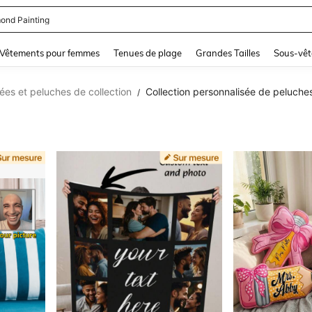
se Femme Chic
and down arrow keys to navigate search Dernière recherche and Rechercher et Tr
Vêtements pour femmes
Tenues de plage
Grandes Tailles
Sous-vêt
es et peluches de collection
Collection personnalisée de peluche
/