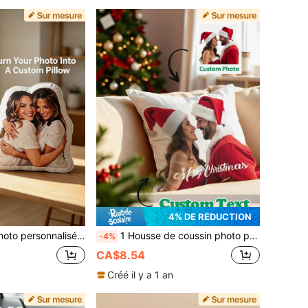
4% DE RÉDUCTION
r couple, parent-enfant, animal de compagnie, commémoration, Fête des Pères, Fête des Mères, Halloween, Saint-Valentin, Thanksgiving, Pâques, Poisson d'avril
1 Housse de coussin photo personnalisée, taie d'oreiller en velours cristal photo de Noël personnalisée, impression recto-verso avec rembourrage, cadeau de Noël, meilleur cadeau de Noël, meilleur cadeau pour le salon, la chambre, le canapé, le cabinet du thérapeute, cadeau d'anniversaire créatif, cadeau pour la fête des mères, cadeau pour la fête des pères, cadeau pour le/la meilleur(e) ami(e), cadeau pour maman/papa, cadeau pour le/la petit(e) ami(e)
-4%
CA$8.54
Créé il y a 1 an