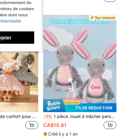
fonctionnement du
amètres de cookies
nière dont nous
fidentialité.
ejeter
7% DE RÉDUCTION
respectueux de la peau, texte et motif personnalisables, convient pour Noël, Pâques, Halloween, Thanksgiving, Saint-Valentin, Fête des Mères, Fête des Pères, cadeau commémoratif, cadeau attentionné pour les futures mamans et les nouvelles mamans, cadeau de vacances
1 pièce Jouet à mâcher personnalisé pour lapin de compagnie, durable, jouet exclusif pour animaux de compagnie, mignon lapin gris, peut personnaliser le nom de l'animal de compagnie, cadeau significatif pour l'anniversaire, la fête, l'anniversaire, l'extérieur, le compagnon animal, fournitures de cadeau de Noël, cadeau personnalisé
-7%
CA$15.81
Créé il y a 1 an