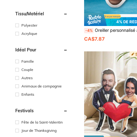
Tissu/matériel
4% DE RÉ
Polyester
Oreiller personnalisé avec visage - Cet oreiller photo personnalisé et humoristique présente un portrait réaliste et est le cadeau amusant parfait pour les anniversaires, la Saint-Valentin, Noël, Halloween et Thanksgiving. Disponible en plusieurs tailles, il peut être utilisé comme oreiller décoratif ou personnalisé avec
-4%
Acrylique
CA$7.87
Idéal Pour
Famille
Couple
Autres
Animaux de compagnie
Enfants
Festivals
Fête de la Saint-Valentin
Jour de Thanksgiving