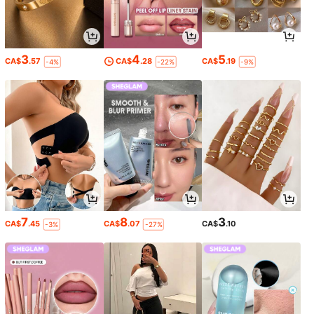
3
4
5
CA$
.57
CA$
.28
CA$
.19
-4%
-22%
-9%
7
8
3
CA$
.45
CA$
.07
CA$
.10
-3%
-27%