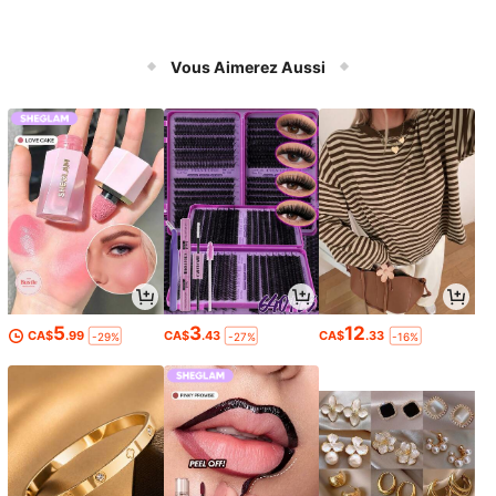
Vous Aimerez Aussi
5
3
12
CA$
.99
CA$
.43
CA$
.33
-29%
-27%
-16%