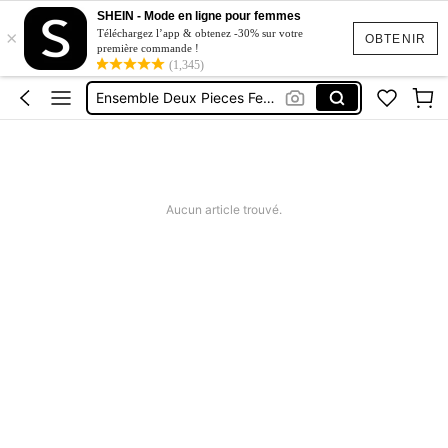
Short Jeans Femme
SHEIN - Mode en ligne pour femmes
×
Téléchargez l’app & obtenez -30% sur votre
Squishy
OBTENIR
première commande !
(1,345)
Ensemble Deux Pieces Femme Chic
Maillot De Bain Femme
Robe Femme été
Short Jeans Femme
Squishy
Aucun article trouvé.