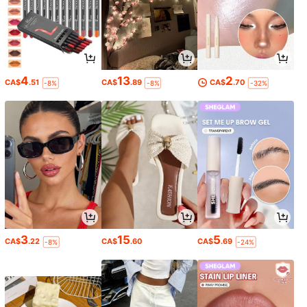
4
13
2
CA$
.51
CA$
.89
CA$
.70
-8%
-8%
-32%
3
15
5
CA$
.22
CA$
.60
CA$
.69
-8%
-24%