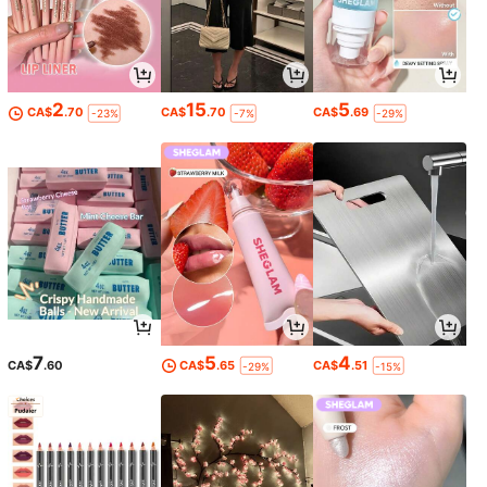
2
15
5
CA$
.70
CA$
.70
CA$
.69
-23%
-7%
-29%
7
5
4
CA$
.60
CA$
.65
CA$
.51
-29%
-15%