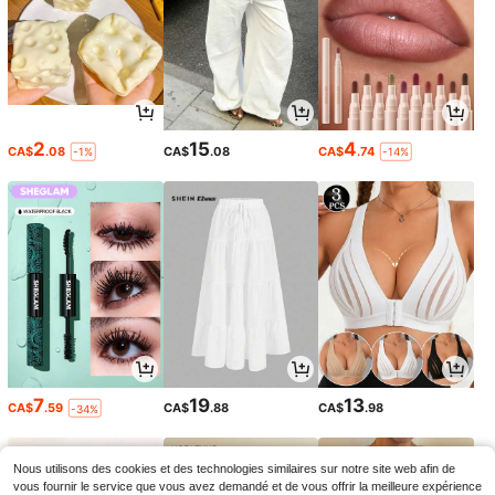
2
15
4
CA$
.08
CA$
.08
CA$
.74
-1%
-14%
7
19
13
CA$
.59
CA$
.88
CA$
.98
-34%
Nous utilisons des cookies et des technologies similaires sur notre site web afin de
vous fournir le service que vous avez demandé et de vous offrir la meilleure expérience