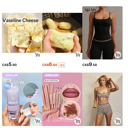
5
6
9
CA$
.90
CA$
.64
CA$
.58
-9%