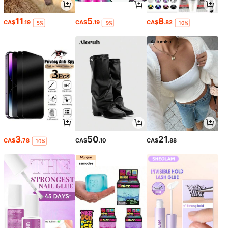
11
5
8
CA$
.19
CA$
.19
CA$
.82
-5%
-9%
-10%
3
50
21
CA$
.78
CA$
.10
CA$
.88
-10%