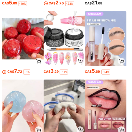
5
2
21
CA$
.69
CA$
.70
CA$
.68
-19%
-23%
7
3
5
CA$
.72
CA$
.29
CA$
.69
-5%
-11%
-24%