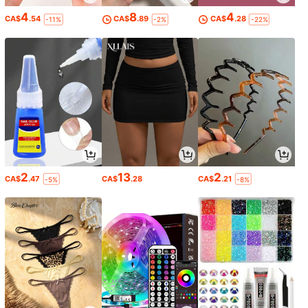
4
8
4
CA$
.54
CA$
.89
CA$
.28
-11%
-2%
-22%
2
13
2
CA$
.47
CA$
.28
CA$
.21
-5%
-8%