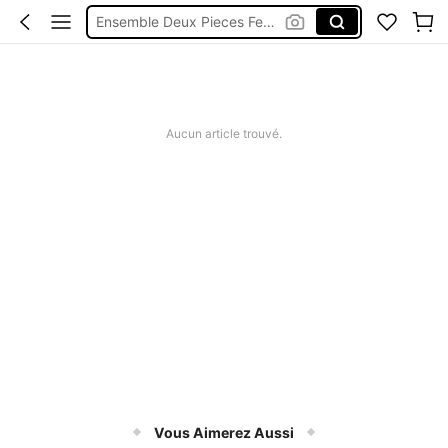
Maillot De Bain Femme
Robe Femme été
Short Jeans Femme
Squishy
Aucun article trouvé.
Vous Aimerez Aussi