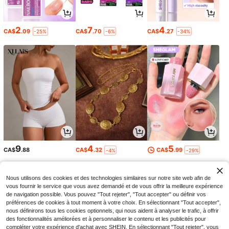
2
7
4
CA$
.09
CA$
.70
CA$
.27
-25%
-6%
-34%
9
4
5
CA$
.88
CA$
.32
CA$
.99
-4%
-29%
Nous utilisons des cookies et des technologies similaires sur notre site web afin de
vous fournir le service que vous avez demandé et de vous offrir la meilleure expérience
de navigation possible. Vous pouvez "Tout rejeter", "Tout accepter" ou définir vos
préférences de cookies à tout moment à votre choix. En sélectionnant "Tout accepter",
nous définirons tous les cookies optionnels, qui nous aident à analyser le trafic, à offrir
des fonctionnalités améliorées et à personnaliser le contenu et les publicités pour
compléter votre expérience d'achat avec SHEIN. En sélectionnant "Tout rejeter", vous