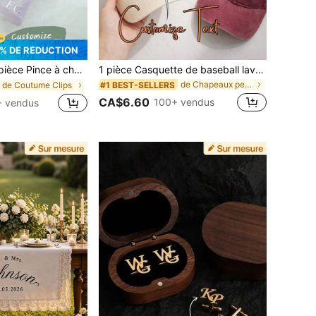
% DE RÉDUCTION
ec lettre initiale, personnalisée de 1 à 2 lettres, pinces à cheveux purement personnalisées, cadeaux pour mariage, amis, cadeau pour la fête des mères, cadeau de proposition de demoiselle d'honneur, pour le bureau, pour l'école, pour l'enseignant, pour les adolescents, amour éternel, esthétique
1 pièce Casquette de baseball lavée et brodée personnalisée, casquette de papa vintage usée, casquette de camionneur personnalisée, casquette de mode Y2K, casquette réglable, casquette brodée minimaliste, casquette de style coréen décontracté, casquette esthétique vintage d'argent, cadeau personnalisé, port quotidien
de Chapeaux personnalisés
#1 BEST-SELLERS
de Coutume Clips
CA$6.60
100+ vendus
 vendus