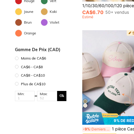
Rouge
Vert
CA$6.70
Jaune
Kaki
50+ vendus
Estimé
Brun
Violet
Orange
Gamme De Prix (CAD)
Moins de CA$6
CA$6 - CA$8
CA$8 - CA$10
Plus de CA$10
Min:
Max:
Ok
9% DE RÉ
1 pièce Casquette de camionneur brodée personnalisée, casquette de baseball avec texte personnalisable, casquette de papa vintage usée, casquette décontract
-9%
Derniers 3 jours