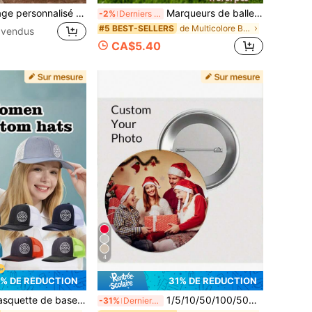
Miroir de maquillage personnalisé avec nom gravé, cadeau personnalisé, miroir compact double face en acier inoxydable, cadeau de Noël, demoiselle d'honneur, cadeau de mariage, pour elle, fête des mères, anniversaire, remise des diplômes, anniversaire de mariage, prêt à offrir
Marqueurs de balle de golf personnalisés, cadeaux de golf pour elle, cadeaux de golf pour les golfeurs, marqueurs de balle personnalisés, cadeaux de golf uniques, cadeaux pour les golfeurs, cadeaux d'équipe de golf
-2%
Derniers 2 jours
de Multicolore Boutons de manchette et boutons per
#5 BEST-SELLERS
 vendus
CA$5.40
4
% DE RÉDUCTION
31% DE RÉDUCTION
alisable (texte/motif) - unisexe, taille réglable, plusieurs couleurs. Conçue avec des lettres anglaises, convient aux hommes et aux femmes. Ces chapeaux de soleil peuvent être imprimés directement avec n'importe quel motif.
1/5/10/50/100/500 pièces Broche badge bouton de conception personnalisée, texte/logo/photo personnalisable (taille : 25mm/32mm/38mm/44mm/50mm/58mm/65mm/75mm), cadeau personnalisé
-31%
Derniers 3 jours