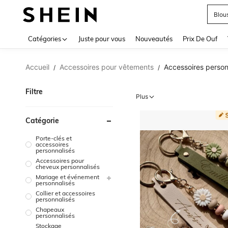
Blou
Use up 
Catégories
Juste pour vous
Nouveautés
Prix De Ouf
Accueil
Accessoires pour vêtements
Accessoires person
/
/
Filtre
Plus
Catégorie
Porte-clés et
accessoires
personnalisés
Accessoires pour
cheveux personnalisés
Mariage et événement
personnalisés
Collier et accessoires
personnalisés
Chapeaux
personnalisés
Stockage