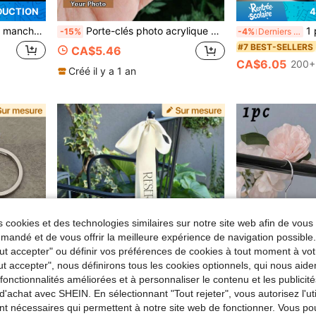
DUCTION
4
iplômes, millénaire, unisexe, décontracté, unique, amour éternel, sac fourre-tout, anniversaire, cadeau pour hommes, cadeau attentionné
Porte-clés photo acrylique 2D personnalisés, cadeaux pour elle/lui, convient pour les anniversaires, la rentrée scolaire, la fête des enseignants
1 pièce Porte-clé
-15%
-4%
Derniers 3 jours
#7 BEST-SELLERS
CA$5.46
CA$6.05
200+
Créé il y a 1 an
 cookies et des technologies similaires sur notre site web afin de vous 
andé et de vous offrir la meilleure expérience de navigation possibl
Tout accepter" ou définir vos préférences de cookies à tout moment à vot
ut accepter", nous définirons tous les cookies optionnels, qui nous aide
es fonctionnalités améliorées et à personnaliser le contenu et les publici
d'achat avec SHEIN. En sélectionnant "Tout rejeter", vous autorisez l'uti
nt nécessaires qui permettent à notre site web de fonctionner. Vous po