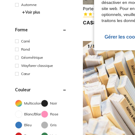
désactiver en mod
Automne
#2 BEST-SELLERS
site web. Pour en
(1000+)
Voir plus
optionnels, veuil
#2 BEST-SELLERS
#2 BEST-SELLERS
(1000+)
(1000+)
traitons les donn
CA$8.40
1.3k+ vendus
#2 BEST-SELLERS
Forme
(1000+)
Gérer les coo
Carré
Rond
Géométrique
Wayfarer classique
Cœur
Couleur
Multicolore
Noir
Blanc/Blanche
Rose
Bleu
Gris