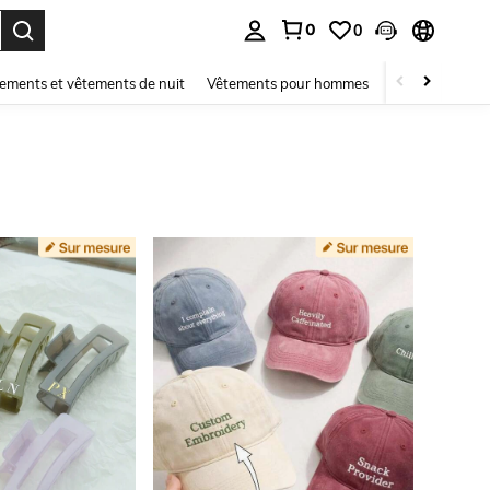
0
0
ouver. Press Enter to select.
ements et vêtements de nuit
Vêtements pour hommes
Enfants
Mai