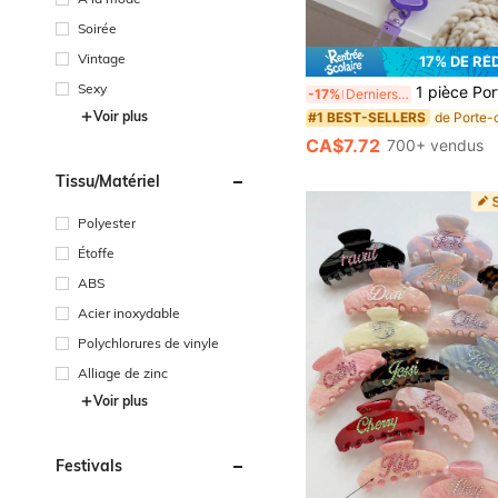
Soirée
Vintage
17% DE RÉ
Sexy
1 pièce Porte-clés en acrylique avec nom, accessoire DIY, convient pour les sacs à main, les sacs à dos, les bagages, étiquette de no
-17%
Derniers 3 jours
Voir plus
#1 BEST-SELLERS
CA$7.72
700+ vendus
Tissu/matériel
Polyester
Étoffe
ABS
Acier inoxydable
Polychlorures de vinyle
Alliage de zinc
Voir plus
Festivals