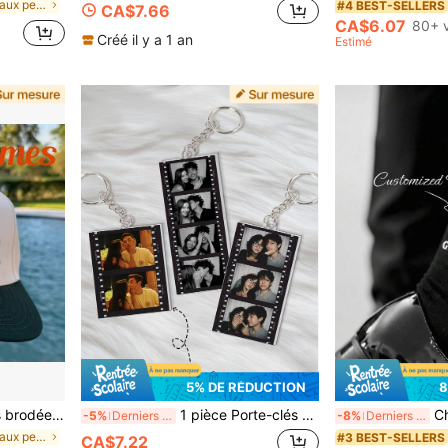
de Chapeaux personnalisés
#4 BEST-SELLERS
CA$7.66
CA$6.07
80+ 
Créé il y a 1 an
Estimé
5% DE RÉDUCTION
8
colores, casquettes brodées à texte inversé personnalisé, organisateur de voyage, cadeau personnalisé pour papa, idées de cadeaux
1 pièce Porte-clés acrylique personnalisé avec photo, Porte-clés de couple personnalisé avec photo, Cadeau pour la Saint-Valentin/Anniversaire/Noël, Pour le petit ami, la petite amie, la famille
Chaussettes de fête de mariage 
-5%
Derniers 3 jours
-8%
Derniers 3 jours
de Chapeaux personnalisés
#3 BEST-SELLERS
CA$7.22