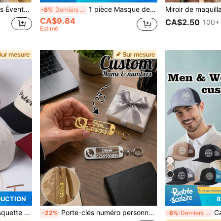
1/10/30/60/100/120 pièces Éventails personnalisés gravés au laser, éventails décoratifs cadeaux, fournitures de mariage, cadeaux d'invités créatifs, accessoires de fête, fournitures de fête d'anniversaire, ensemble de cadeaux d'éventails, cadeau de douche nuptiale, anniversaire
1 pièce Masque de cosplay personnalisé, cagoule d'Halloween effrayante et respirante, masque facial personnalisé complet. Cadeau personnalisé pour maman/papa/elle/lui/petite amie/petit ami/épouse/mari/ami, cadeau d'anniversaire, cadeau de la Saint-Valentin, cadeau de mariage, cadeau de la fête des mères, cadeau de la fête des pères, cadeau de Noël, cadeau d'Halloween, cadeau d'action de grâce, masques personnalisés, tenue vintage
-8%
Derniers 3 jours
CA$9.84
CA$2.50
100+
Estimé
DUCTION
8
ée unisexe réglable, casquette de streetwear rétro, casquette de baseball mode Y2K, cadeau d'anniversaire
Porte-clés numéro personnalisé, Étiquette de numéro de téléphone personnalisée, Charm de sac minimaliste, Porte-clés personnalisé, Boîte cadeau personnalisable, Fête des pères, Contact d'urgence
Casquette de baseball personn
-22%
-8%
Derniers 3 jours