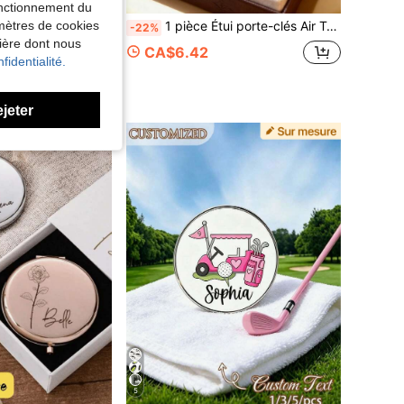
% DE RÉDUCTION
fonctionnement du
amètres de cookies
ntre blanc/Cadeau de demoiselle d'honneur/Cintre de mariage/Cintre de cortège nuptial/Cintre gravé personnalisé/Cintre de mariage personnalisé/Cintre de costume pour homme/Cintre de robe personnalisable/Cintre de pantalon/Cintre de robe de mariée de la mariée/Cintre de robe de mariée de la demoiselle d'honneur gravé
1 pièce Étui porte-clés Air Tag en cuir avec texte personnalisé, porte-clés Air Tag personnalisé, porte-clés étiquette de bagage avec nom personnalisé, accessoires de porte-clés
-22%
nière dont nous
de Accessoires de mariage personnalisés
CA$6.42
fidentialité.
 vendus
ejeter
5