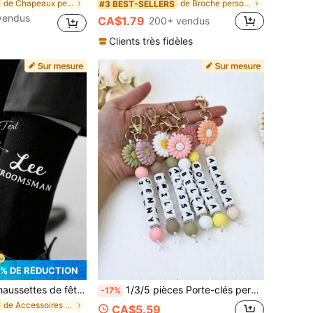
de Chapeaux personnalisés
de Broche personnalisée
#3 BEST-SELLERS
vendus
CA$1.79
200+ vendus
Clients très fidèles
% DE RÉDUCTION
Cadeaux pour les garçons d'honneur Chaussettes personnalisées pour les garçons d'honneur Chaussettes pour hommes personnalisées Chaussettes pour le témoin Chaussettes pour lui Chaussettes pour le marié et les garçons d'honneur, Cadeau unique
1/3/5 pièces Porte-clés personnalisés en perles de silicone avec motifs de lettres, avec de fraîches fleurs de marguerite en 6 couleurs. Personnalisable avec 1-3/4-6/7-9 lettres anglaises. Idéal pour les cadeaux de rentrée scolaire, les porte-clés, les étiquettes nominatives, les cadeaux pour les enseignants, les cadeaux personnalisés
-17%
de Accessoires de mariage personnalisés
CA$5.59