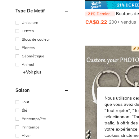
21% DE RÉ
Type De Motif
Boutons de manchette de mariage personnalisés pour garçons d'honneur, boutons de manchette à initiales - Cadeau pour la fête des pères, cadeau pour le frère, en acier inoxydable, cérémonie de remise des d
-21%
Derniers 3 jours
CA$8.22
200+ vendus
Unicolore
Lettres
Blocs de couleur
Plantes
Géométrique
Animal
Voir plus
Saison
Nous utilisons des
Tout
que vous avez dem
Été
"Tout rejeter", "
sélectionnant "To
Printemps/Été
trafic, à offrir d
Printemps
votre expérience 
cookies stricteme
Hiver