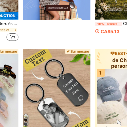
DUCTION
m pour anniversaire et vacances, cadeau pour la famille et les amis, cadeau personnalisé
Chemin de table de mari
-10%
Derniers 2 jours
de Porte-clés et accessoires personnalisés
CA$5.13
BEST
de C
perso
1