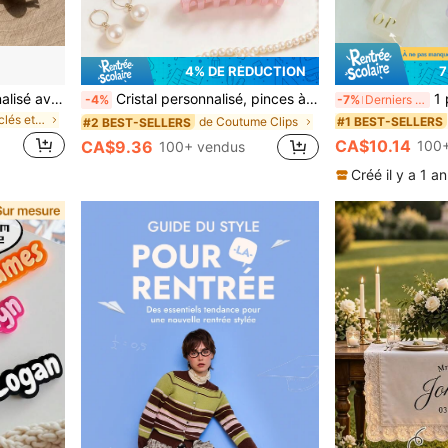
4% DE RÉDUCTION
7
1 pièce Porte-clés personnalisé avec marguerite perlée | Cuir synthétique | Charm floral fait main | Cadeau de rentrée scolaire | Cadeau d'amitié | Cadeau d'anniversaire/Fête des mères, Saison de remise des diplômes, Cadeau de demoiselle d'honneur, Cadeau de la fête des enseignants, Cadeau de la Saint-Valentin, Esthétique, Bohème chic
Cristal personnalisé, pinces à cheveux avec nom personnalisé, accessoires pour cheveux de demoiselle d'honneur, grandes pinces à cheveux avec nom personnalisé, Saint-Valentin, anniversaire, anniversaire de mariage, mariage, fête des mères, cadeaux du Nouvel An, rentrée scolaire, esthétique, cadeau pour elle, cadeau unique
1 pièce Pince à cheveux personnalisée av
-4%
-7%
Derniers 3 jours
de Porte-clés et accessoires personnalisés
#1 BEST-SELLERS
de Coutume Clips
#2 BEST-SELLERS
CA$10.14
CA$9.36
100+
100+ vendus
Créé il y a 1 an