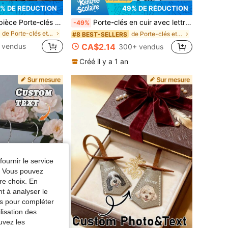
% DE RÉDUCTION
49% DE RÉDUCTION
s personnalisé avec nom, jouet fidget de touche de clavier mécanique, pendentif de commutateur ASMR, cadeau pour lui, cadeau unique
Porte-clés en cuir avec lettre de méchant personnalisée, porte-clés personnalisé, breloques de sac personnalisables, porte-clés pour femmes/hommes, cadeau personnalisé, idées de cadeaux
-49%
de Porte-clés et accessoires personnalisés
de Porte-clés et accessoires personnalisés
#8 BEST-SELLERS
 vendus
CA$2.14
300+ vendus
Créé il y a 1 an
fournir le service
e. Vous pouvez
re choix. En
nt à analyser le
tés pour compléter
lisation des
uvez les