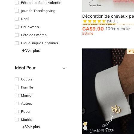
Fête de la Saint-Valentin
Jour de Thanksgiving
de Coutum
#7 BEST-SELLERS
(500+)
Noël
de Coutum
de Coutum
#7 BEST-SELLERS
#7 BEST-SELLERS
Halloween
(500+)
(500+)
CA$9.90
100+ vendus
de Coutum
#7 BEST-SELLERS
Estimé
Fête des mères
(500+)
Pique-nique Printanier
Voir plus
Idéal Pour
Couple
Famille
Maman
Autres
Papa
Mariée
Voir plus