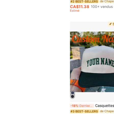
#2 BEST-SELLERS
CA$11.38
100+ vendus
Estimé
Casquettes brodées personnalisées, casquettes de papa personnalisées, casquettes à texte personnalisé, casquettes de maman, casquettes de fête célibataire, casquettes de baseball bi
-18%
Derniers 3 jours
#3 BEST-SELLERS