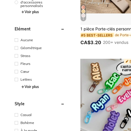
d'accessoires
personnalisés
Voir plus
5
Élément
#5 BEST-SELLERS
Aucune
CA$3.20
200+ vendus
Géométrique
Strass
Fleurs
Cœur
Lettres
Voir plus
Style
Casual
Bohème
À la mode