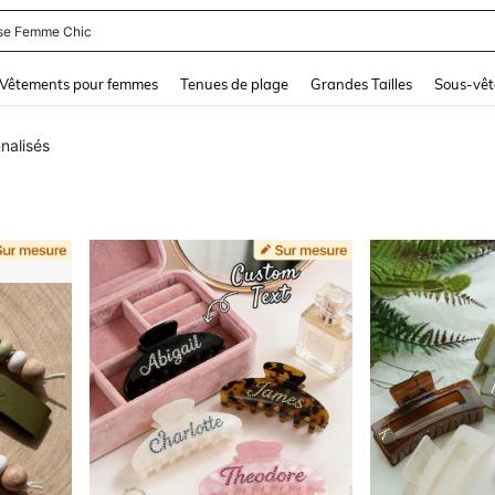
se Femme Chic
and down arrow keys to navigate search Dernière recherche and Rechercher et Tr
Vêtements pour femmes
Tenues de plage
Grandes Tailles
Sous-vêt
nalisés