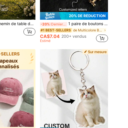
20% DE RÉDUCTION
age en dentelle personnalisé : Chemin de table en tissu personnalisé, panneau de table pour nouveaux mariés, décoration de réception de mariage, décoration de table de mariée
1 paire de boutons de manchette en acier inoxydable avec lettre gravée, boutons de manchette personnalisés pour hommes, boutons de manchette pour chemise de tous les jours, cadeau pour le père, le mari, les garçons d'honneur, la fête des pères, le mariage, sans boîte cadeau, coloré, unisexe, anniversaire, cadeau unique
-20%
Derniers 3 jours
de Multicolore Boutons de manchette et boutons per
#1 BEST-SELLERS
CA$7.04
200+ vendus
Estimé
-SELLERS
hapeaux
nnalisés