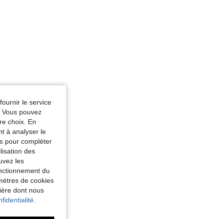
fournir le service
e. Vous pouvez
re choix. En
nt à analyser le
tés pour compléter
lisation des
uvez les
fonctionnement du
amètres de cookies
nière dont nous
fidentialité.