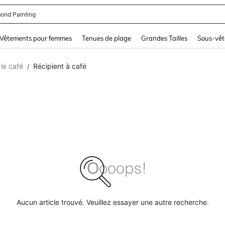
ond Painting
and down arrow keys to navigate search Dernière recherche and Rechercher et Tr
Vêtements pour femmes
Tenues de plage
Grandes Tailles
Sous-vêt
 le café
Récipient à café
/
Aucun article trouvé. Veuillez essayer une autre recherche.