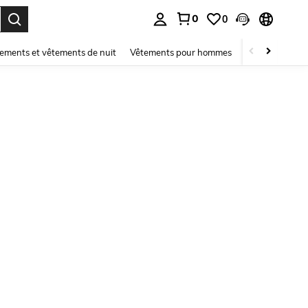
0
0
ouver. Press Enter to select.
ements et vêtements de nuit
Vêtements pour hommes
Enfants
Mai