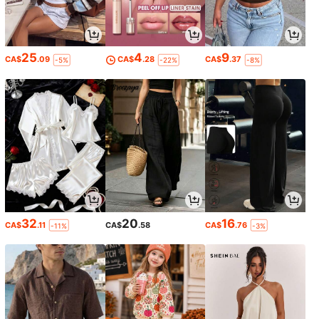
25
4
9
CA$
.09
CA$
.28
CA$
.37
-5%
-22%
-8%
32
20
16
CA$
.11
CA$
.58
CA$
.76
-11%
-3%