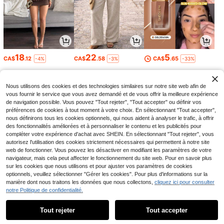
18
22
5
CA$
.12
CA$
.58
CA$
.65
-4%
-3%
-33%
Nous utilisons des cookies et des technologies similaires sur notre site web afin de
vous fournir le service que vous avez demandé et de vous offrir la meilleure expérience
de navigation possible. Vous pouvez "Tout rejeter", "Tout accepter" ou définir vos
préférences de cookies à tout moment à votre choix. En sélectionnant "Tout accepter",
nous définirons tous les cookies optionnels, qui nous aident à analyser le trafic, à offrir
des fonctionnalités améliorées et à personnaliser le contenu et les publicités pour
compléter votre expérience d'achat avec SHEIN. En sélectionnant "Tout rejeter", vous
autorisez l'utilisation des cookies strictement nécessaires qui permettent à notre site
web de fonctionner. Vous pouvez les désactiver en modifiant les paramètres de votre
navigateur, mais cela peut affecter le fonctionnement du site web. Pour en savoir plus
sur les cookies que nous utilisons et pour ajuster vos paramètres de cookies
2
10
5
CA$
.30
CA$
.78
CA$
.19
optionnels, veuillez sélectionner "Gérer les cookies". Pour plus d'informations sur la
-9%
manière dont nous traitons les données que nous collectons,
cliquez ici pour consulter
notre Politique de confidentialité.
1
0
Tout rejeter
Tout accepter