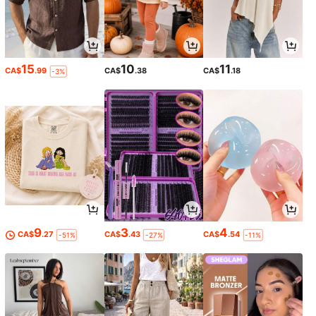
15
10
11
CA$
.99
CA$
.38
CA$
.18
-3%
9
3
4
CA$
.27
CA$
.43
CA$
.54
-51%
-27%
-11%