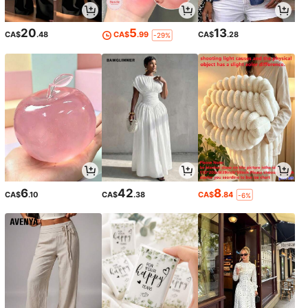
20
5
13
CA$
.48
CA$
.99
CA$
.28
-29%
6
42
8
CA$
.10
CA$
.38
CA$
.84
-6%