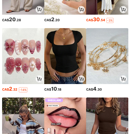
20
2
30
CA$
.28
CA$
.20
CA$
.54
-3%
2
10
4
CA$
.32
CA$
.18
CA$
.30
-14%