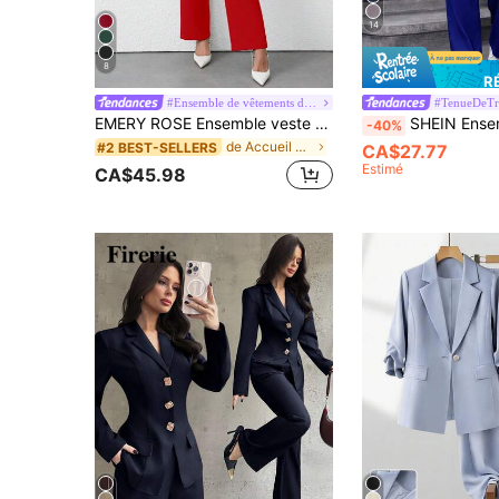
14
8
R
#Ensemble de vêtements de travail
#TenueDeTr
EMERY ROSE Ensemble veste de tailleur et pantalon de couleur unie pour femme
SHEIN Ensemble De Costume De Couleur Unie Pour Fem
-40%
de Accueil Ensembles de costumes pour femmes
#2 BEST-SELLERS
CA$27.77
Estimé
CA$45.98