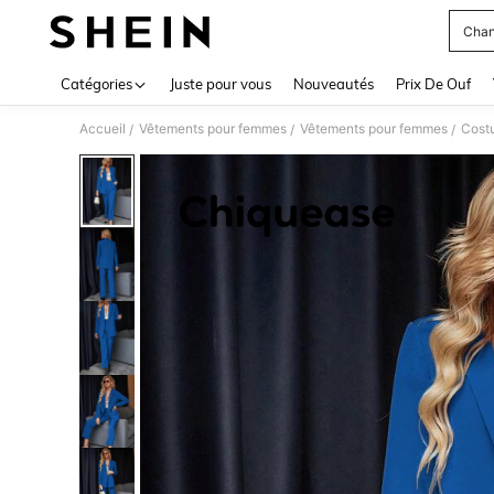
Chan
Use up 
Catégories
Juste pour vous
Nouveautés
Prix De Ouf
Accueil
Vêtements pour femmes
Vêtements pour femmes
Cost
/
/
/