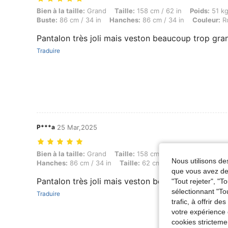
Bien à la taille: Grand, Taille: 158 cm / 62 in, Poids: 51 kg / 112 lbs, 
Bien à la taille:
Grand
Taille:
158 cm / 62 in
Poids:
51 kg
Buste:
86 cm / 34 in
Hanches:
86 cm / 34 in
Couleur:
Ro
Pantalon très joli mais veston beaucoup trop gra
Traduire
P***a
25 Mar,2025
Bien à la taille: Grand, Taille: 158 cm / 62 in, Poids: 51 kg / 112 lbs,
Bien à la taille:
Grand
Taille:
158 cm / 62 in
Poids:
51 kg
Nous utilisons des
Hanches:
86 cm / 34 in
Taille:
62 cm / 24 in
Couleur:
Ja
que vous avez dem
Pantalon très joli mais veston beaucoup trop gra
"Tout rejeter", "
sélectionnant "To
Traduire
trafic, à offrir d
votre expérience 
cookies stricteme