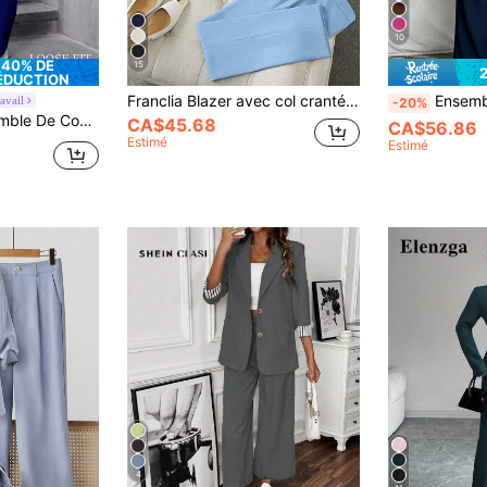
10
40% DE
15
ÉDUCTION
Franclia Blazer avec col cranté et pantalon tailleur minimaliste pour femme avec un seul bouton, pour le trajet domicile-travail
Ensemble de veste de costume et pantalon de coul
avail
-20%
me Avec Veste À Col En Revers Et Pantalon Long
CA$45.68
CA$56.86
Estimé
Estimé
4