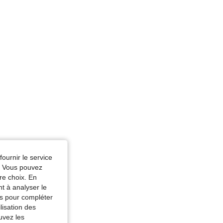
 Taille: S
tron, Taille: S
fournir le service
e. Vous pouvez
re choix. En
nt à analyser le
tés pour compléter
lisation des
uvez les