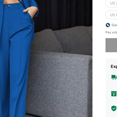
US 
US 
Gui
Pas votr
Désolés,
Exp