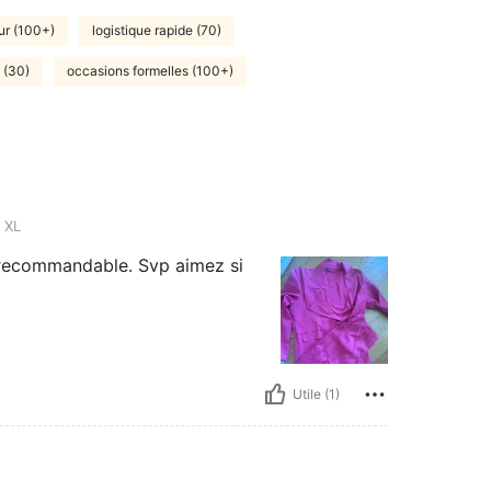
ur (100+)
logistique rapide (70)
 (30)
occasions formelles (100+)
XL
t recommandable. Svp aimez si
Utile (1)