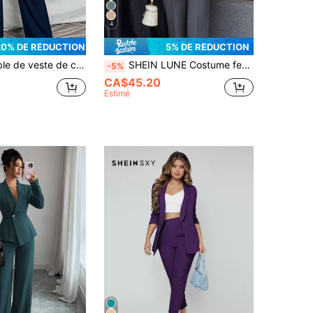
4
20% DE RÉDUCTION
5% DE RÉDUCTION
eur unie pour femmes, minimaliste et polyvalent pour les fêtes, les banquets, les trajets de travail en automne
SHEIN LUNE Costume femme 2 pièces, veste blazer à col cranté à manches longues boutonnée et pantalon, couleur unie, pour un port quotidien, tenues de printemps et automne
-5%
CA$45.20
Estimé