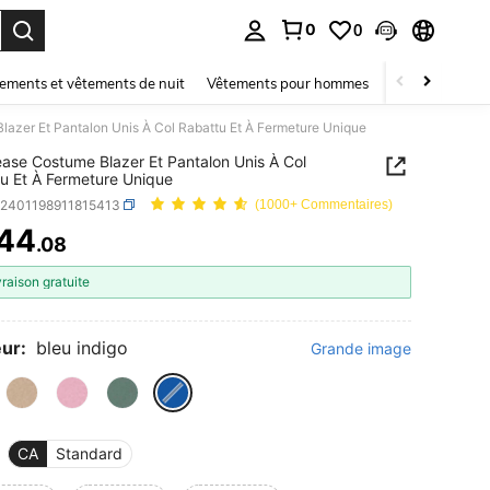
0
0
ouver. Press Enter to select.
ements et vêtements de nuit
Vêtements pour hommes
Enfants
Mai
azer Et Pantalon Unis À Col Rabattu Et À Fermeture Unique
ase Costume Blazer Et Pantalon Unis À Col
u Et À Fermeture Unique
z2401198911815413
(1000+ Commentaires)
44
.08
ICE AND AVAILABILITY
vraison gratuite
ur:
bleu indigo
Grande image
CA
Standard