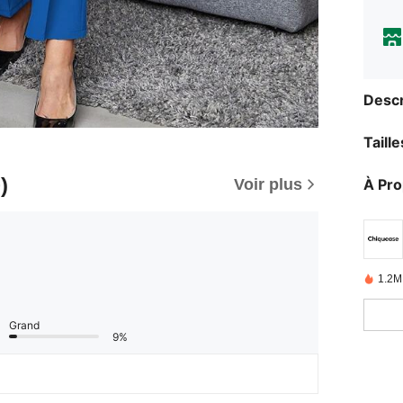
Descr
Taill
)
À Pr
Voir plus
1.2M
Grand
9%