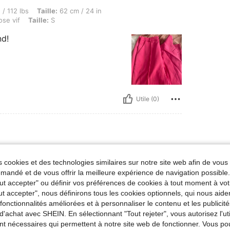
Taille: 62 cm / 24 in, Buste: 86 cm / 34 in, Hanches: 86 cm / 34 in, Couleur: Rose vif,
 / 112 lbs
Taille:
62 cm / 24 in
se vif
Taille:
S
nd!
Utile (0)
 Buste: 86 cm / 34 in, Hanches: 86 cm / 34 in, Taille: 62 cm / 24 in, Couleur: Jaune ci
 / 112 lbs
Buste:
86 cm / 34 in
 cookies et des technologies similaires sur notre site web afin de vous 
une citron
Taille:
S
andé et de vous offrir la meilleure expérience de navigation possibl
nd!
Tout accepter" ou définir vos préférences de cookies à tout moment à vot
ut accepter", nous définirons tous les cookies optionnels, qui nous aide
es fonctionnalités améliorées et à personnaliser le contenu et les publici
d'achat avec SHEIN. En sélectionnant "Tout rejeter", vous autorisez l'uti
nt nécessaires qui permettent à notre site web de fonctionner. Vous po