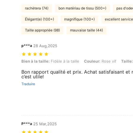
rachètera (74)
bon matériau de tissu (500+)
pas d'ode
Élégant(e) (100+)
magnifique (100+)
excellent service
Taille appropriée (98)
mauvaise taille (44)
p***a
28 Aug,2025
Bien à la taille: Fidèle à la taille, Couleur: Rose vif, Taille: XL
Bien à la taille:
Fidèle à la taille
Couleur:
Rose vif
Taille:
Bon rapport qualité et prix. Achat satisfaisant e
c’est utile!
Traduire
P***a
25 Mar,2025