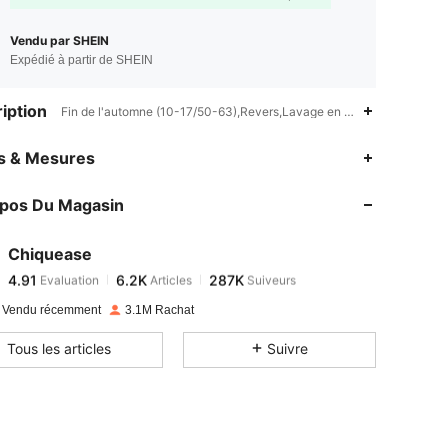
Vendu par SHEIN
Expédié à partir de SHEIN
iption
Fin de l'automne (10-17/50-63),Revers,Lavage en machine ou nettoy
4.91
6.2K
287K
es & Mesures
opos Du Magasin
4.91
6.2K
287K
Chiquease
4.91
6.2K
287K
Evaluation
Articles
Suiveurs
a***b
payé
Il y a 1 jour
 Vendu récemment
3.1M Rachat
4.91
6.2K
287K
Tous les articles
Suivre
4.91
6.2K
287K
4.91
6.2K
287K