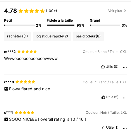
4.78
(100+)
Voir plus
Petit
Fidèle à la taille
Grand
2%
95%
3%
rachètera
(1)
logistique rapide
(2)
pas d'odeur
(8)
m***2
Couleur: Blanc / Taille: 0XL
Wwwooooooooooooowwww
Utile
(0)
r***d
Couleur: Blanc / Taille: 0XL
Flowy
flared
and
nice
Utile
(5)
s***l
Couleur: Noir / Taille: 2XL
SOOO
NICEEE
!
overall
rating
is
10
/
10
!
Utile
(1)