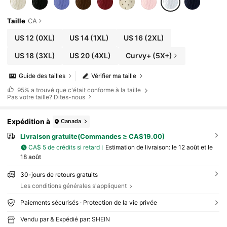
Taille
CA
US 12
(0XL)
US 14
(1XL)
US 16
(2XL)
US 18
(3XL)
US 20
(4XL)
Curvy+ (5X+)
Guide des tailles
Vérifier ma taille
95%
a trouvé que c'était conforme à la taille
Pas votre taille? Dites-nous
Expédition à
Canada
Livraison gratuite(Commandes ≥ CA$19.00)
CA$ 5 de crédits si retard
Estimation de livraison:
le 12 août et le
18 août
30-jours de retours gratuits
Les conditions générales s'appliquent
Paiements sécurisés · Protection de la vie privée
Vendu par & Expédié par: SHEIN