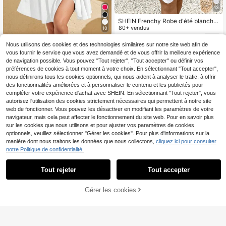
13
SHEIN Frenchy Robe d'été blanche
évasée à manches courtes et super
80+ vendus
10
position de dentelle pour invités de
27
CA$
.48
mariage, taille grande
#RobeRendezVous
Nous utilisons des cookies et des technologies similaires sur notre site web afin de
Vionelle Robe moulante à manches
vous fournir le service que vous avez demandé et de vous offrir la meilleure expérience
courtes et nœud devant pour femm
de navigation possible. Vous pouvez "Tout rejeter", "Tout accepter" ou définir vos
30
CA$
.68
es grandes tailles, été
préférences de cookies à tout moment à votre choix. En sélectionnant "Tout accepter",
nous définirons tous les cookies optionnels, qui nous aident à analyser le trafic, à offrir
des fonctionnalités améliorées et à personnaliser le contenu et les publicités pour
compléter votre expérience d'achat avec SHEIN. En sélectionnant "Tout rejeter", vous
autorisez l'utilisation des cookies strictement nécessaires qui permettent à notre site
web de fonctionner. Vous pouvez les désactiver en modifiant les paramètres de votre
navigateur, mais cela peut affecter le fonctionnement du site web. Pour en savoir plus
sur les cookies que nous utilisons et pour ajuster vos paramètres de cookies
optionnels, veuillez sélectionner "Gérer les cookies". Pour plus d'informations sur la
manière dont nous traitons les données que nous collectons,
cliquez ici pour consulter
notre Politique de confidentialité.
Tout rejeter
Tout accepter
Gérer les cookies
AJOUTER AU PANIER
8
#RobeÀVolantsFémin
Sunnyshic Robe à volants à manch
5
es courtes pour femmes grande taill
70+ vendus