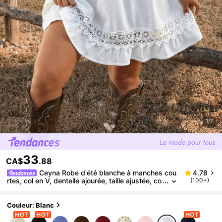
1/7
33
CA$
.88
Ceyna Robe d'été blanche à manches cou
4.78
rtes, col en V, dentelle ajourée, taille ajustée, co
(100+)
upe évasée, pour femmes grandes tailles, idéal
e pour les vacances et les sorties décontractées
Couleur: Blanc