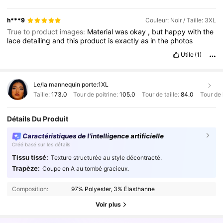
h***9
Couleur: Noir / Taille: 3XL
True to product images:
Material
was
okay
,
but
happy
with
the
lace
detailing
and
this
product
is
exactly
as
in
the
photos
Utile
(1)
Le/la mannequin porte:
1XL
Taille:
173.0
Tour de poitrine:
105.0
Tour de taille:
84.0
Tour de
Détails Du Produit
Caractéristiques de l'intelligence artificielle
Créé basé sur les détails
Tissu tissé:
Texture structurée au style décontracté.
Trapèze:
Coupe en A au tombé gracieux.
Composition:
97% Polyester, 3% Élasthanne
Voir plus
43K Suiveurs
4.82