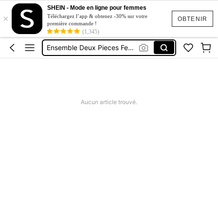
SHEIN - Mode en ligne pour femmes
×
Short Jeans Femme
Téléchargez l’app & obtenez -30% sur votre
OBTENIR
première commande !
Squishy
(1,345)
Ensemble Deux Pieces Femme Chic
Maillot De Bain Femme
Robe Femme été
Short Jeans Femme
Aucun article trouvé.
Squishy