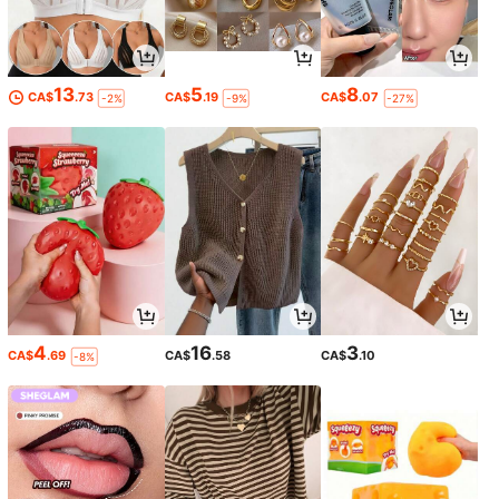
13
5
8
CA$
.73
CA$
.19
CA$
.07
-2%
-9%
-27%
4
16
3
CA$
.69
CA$
.58
CA$
.10
-8%