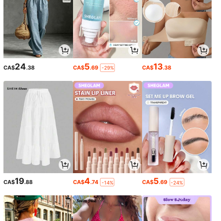
24
5
13
CA$
.38
CA$
.69
CA$
.38
-29%
19
4
5
CA$
.88
CA$
.74
CA$
.69
-14%
-24%