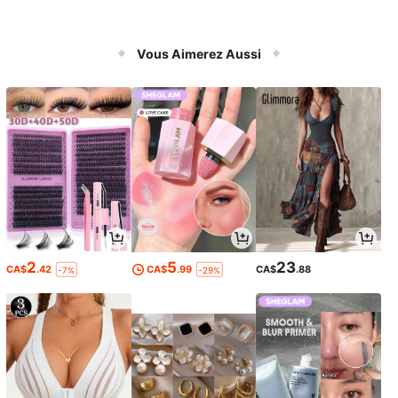
Vous Aimerez Aussi
2
5
23
CA$
.42
CA$
.99
CA$
.88
-7%
-29%