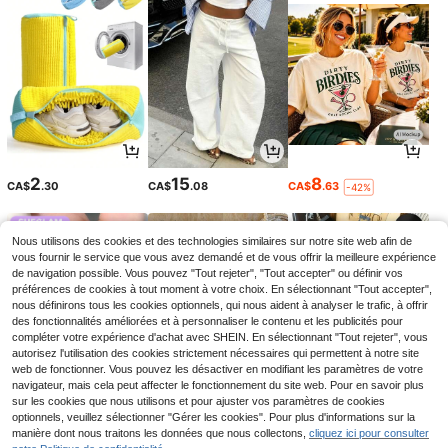
2
15
8
CA$
.30
CA$
.08
CA$
.63
-42%
Nous utilisons des cookies et des technologies similaires sur notre site web afin de
vous fournir le service que vous avez demandé et de vous offrir la meilleure expérience
de navigation possible. Vous pouvez "Tout rejeter", "Tout accepter" ou définir vos
préférences de cookies à tout moment à votre choix. En sélectionnant "Tout accepter",
nous définirons tous les cookies optionnels, qui nous aident à analyser le trafic, à offrir
des fonctionnalités améliorées et à personnaliser le contenu et les publicités pour
compléter votre expérience d'achat avec SHEIN. En sélectionnant "Tout rejeter", vous
autorisez l'utilisation des cookies strictement nécessaires qui permettent à notre site
web de fonctionner. Vous pouvez les désactiver en modifiant les paramètres de votre
navigateur, mais cela peut affecter le fonctionnement du site web. Pour en savoir plus
sur les cookies que nous utilisons et pour ajuster vos paramètres de cookies
2
11
14
optionnels, veuillez sélectionner "Gérer les cookies". Pour plus d'informations sur la
CA$
.70
CA$
.19
CA$
.08
-32%
-5%
manière dont nous traitons les données que nous collectons,
cliquez ici pour consulter