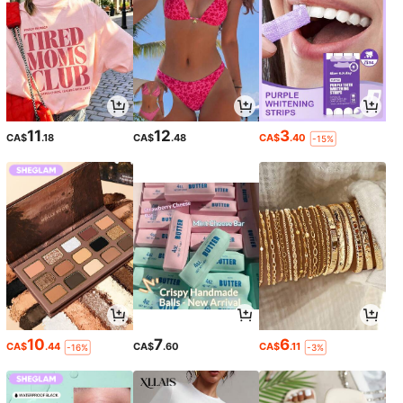
11
12
3
CA$
.18
CA$
.48
CA$
.40
-15%
10
7
6
CA$
.44
CA$
.60
CA$
.11
-16%
-3%