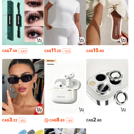
7
11
15
CA$
.59
CA$
.25
CA$
.60
-34%
-12%
3
8
2
CA$
.22
CA$
.83
CA$
.80
-8%
-9%