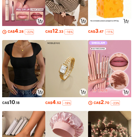
4
12
3
CA$
.28
CA$
.33
CA$
.47
-22%
-16%
-11%
10
4
2
CA$
.18
CA$
.52
CA$
.70
-19%
-23%