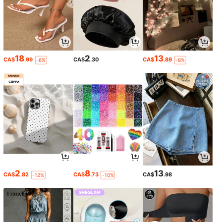
18
2
13
CA$
.99
CA$
.30
CA$
.89
-6%
-8%
2
8
13
CA$
.82
CA$
.73
CA$
.98
-12%
-10%